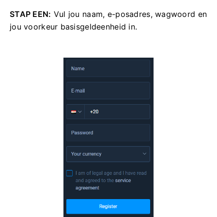
STAP EEN:
Vul jou naam, e-posadres, wagwoord en
jou voorkeur basisgeldeenheid in.