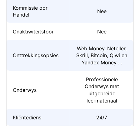
Kommissie oor
Nee
Handel
Onaktiwiteitsfooi
Nee
Web Money, Neteller,
Onttrekkingsopsies
Skrill, Bitcoin, Qiwi en
Yandex Money ...
Professionele
Onderwys met
Onderwys
uitgebreide
leermateriaal
Kliëntediens
24/7