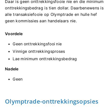
Daar is geen onttrekkingsfooie nie en die minimum
onttrekkingsbedrag is tien dollar. Daarbenewens is
alle transaksiefooie op Olymptrade en hulle hef
geen kommissies aan handelaars nie.
Voordele
Geen onttrekkingsfooi nie
Vinnige onttrekkingsproses
Lae minimum onttrekkingsbedrag
Nadele
Geen
Olymptrade-onttrekkingsopsies