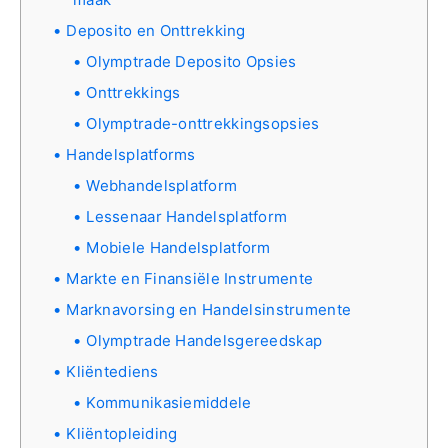
Deposito en Onttrekking
Olymptrade Deposito Opsies
Onttrekkings
Olymptrade-onttrekkingsopsies
Handelsplatforms
Webhandelsplatform
Lessenaar Handelsplatform
Mobiele Handelsplatform
Markte en Finansiële Instrumente
Marknavorsing en Handelsinstrumente
Olymptrade Handelsgereedskap
Kliëntediens
Kommunikasiemiddele
Kliëntopleiding