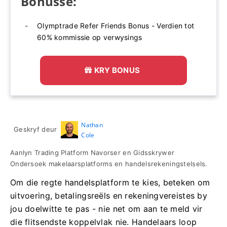
Bonusse:
Olymptrade Refer Friends Bonus - Verdien tot
60% kommissie op verwysings
KRY BONUS
Nathan
Geskryf deur
Cole
Aanlyn Trading Platform Navorser en Gidsskrywer
Ondersoek makelaarsplatforms en handelsrekeningstelsels.
Om die regte handelsplatform te kies, beteken om
uitvoering, betalingsreëls en rekeningvereistes by
jou doelwitte te pas - nie net om aan te meld vir
die flitsendste koppelvlak nie. Handelaars loop