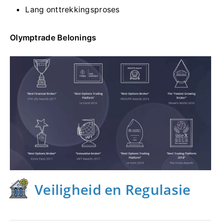
Lang onttrekkingsproses
Olymptrade Belonings
Veiligheid en Regulasie