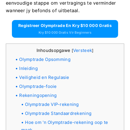
eenvoudige stappe om vertragings te verminder
wanneer jy befonds of uitbetaal.
Registreer Olymptrade En Kry $10 000 Gratis
Kry $10 000 Gratis Vir Beginners
Inhoudsopgawe
Versteek
[
]
Olymptrade Opsomming
Inleiding
Veiligheid en Regulasie
Olymptrade-fooie
Rekeningopening
Olymptrade VIP-rekening
Olymptrade Standaardrekening
Hoe om 'n Olymptrade-rekening oop te
maak