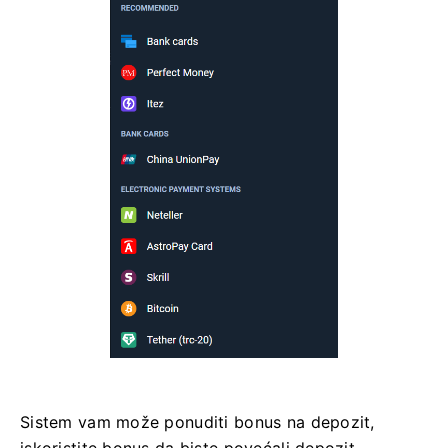
Sistem vam može ponuditi bonus na depozit,
iskoristite bonus da biste povećali depozit.