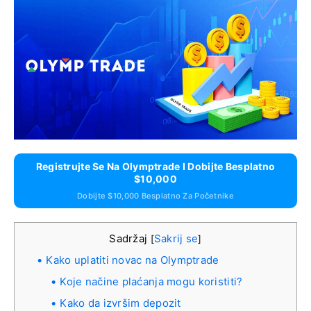
Registrujte Se Na Olymptrade I Dobijte Besplatno
$10,000
Dobijte $10,000 Besplatno Za Početnike
Sadržaj
Sakrij se
[
]
Kako uplatiti novac na Olymptrade
Koje načine plaćanja mogu koristiti?
Kako da izvršim depozit