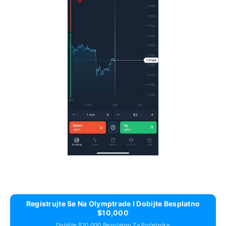
Registrujte Se Na Olymptrade I Dobijte Besplatno
$10,000
Dobijte $10,000 Besplatno Za Početnike