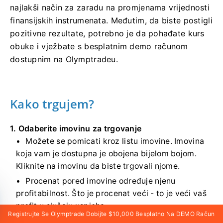
najlakši način za zaradu na promjenama vrijednosti
finansijskih instrumenata. Međutim, da biste postigli
pozitivne rezultate, potrebno je da pohađate kurs
obuke i vježbate s besplatnim demo računom
dostupnim na Olymptradeu.
Kako trgujem?
1. Odaberite imovinu za trgovanje
Možete se pomicati kroz listu imovine. Imovina
koja vam je dostupna je obojena bijelom bojom.
Kliknite na imovinu da biste trgovali njome.
Procenat pored imovine određuje njenu
profitabilnost. Što je procenat veći - to je veći vaš
profit u slučaju uspjeha.
Registrujte Se Olymptrade Dobijte $10,000 Besplatno Na DEMO Račun