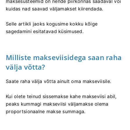
maksesüsteemid on nende piirkonnas saadaval või
kuidas nad saavad väljamakset kiirendada.
Selle artikli jaoks kogusime kokku kõige
sagedamini esitatavad küsimused.
Milliste makseviisidega saan raha
välja võtta?
Saate raha välja võtta ainult oma makseviisile.
Kui olete teinud sissemakse kahe makseviisi abil,
peaks kummagi makseviisi väljamakse olema
proportsionaalne makse summaga.