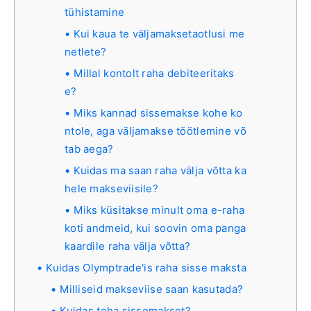
tühistamine
Kui kaua te väljamaksetaotlusi me
netlete?
Millal kontolt raha debiteeritaks
e?
Miks kannad sissemakse kohe ko
ntole, aga väljamakse töötlemine võ
tab aega?
Kuidas ma saan raha välja võtta ka
hele makseviisile?
Miks küsitakse minult oma e-raha
koti andmeid, kui soovin oma panga
kaardile raha välja võtta?
Kuidas Olymptrade'is raha sisse maksta
Milliseid makseviise saan kasutada?
Kuidas teha sissemakset?