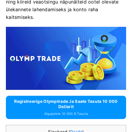
ning kiireid veaotsingu näpunäiteid ootel olevate
ülekannete lahendamiseks ja konto raha
kaitsmiseks.
Registreerige Olymptrade Ja Saate Tasuta 10 000
Dollarit
Algajatele 10 000 $ Tasuta
Sisukord
Peida
[
]