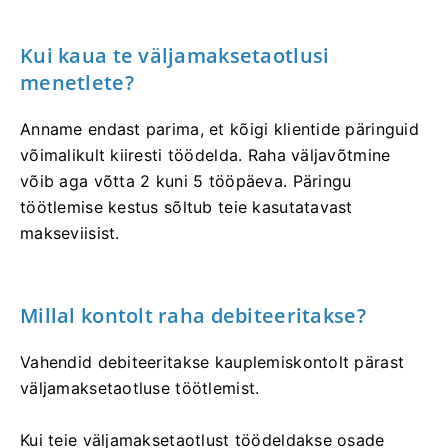
Kui kaua te väljamaksetaotlusi
menetlete?
Anname endast parima, et kõigi klientide päringuid
võimalikult kiiresti töödelda. Raha väljavõtmine
võib aga võtta 2 kuni 5 tööpäeva. Päringu
töötlemise kestus sõltub teie kasutatavast
makseviisist.
Millal kontolt raha debiteeritakse?
Vahendid debiteeritakse kauplemiskontolt pärast
väljamaksetaotluse töötlemist.
Kui teie väljamaksetaotlust töödeldakse osade