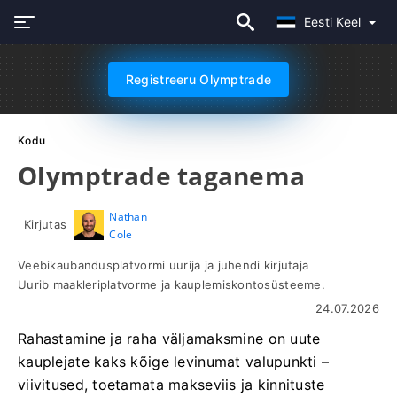
Eesti Keel
Registreeru Olymptrade
Kodu
Olymptrade taganema
Nathan
Kirjutas
Cole
Veebikaubandusplatvormi uurija ja juhendi kirjutaja
Uurib maakleriplatvorme ja kauplemiskontosüsteeme.
24.07.2026
Rahastamine ja raha väljamaksmine on uute
kauplejate kaks kõige levinumat valupunkti –
viivitused, toetamata makseviis ja kinnituste