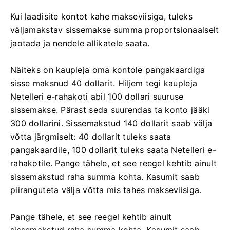
Kui laadisite kontot kahe makseviisiga, tuleks
väljamakstav sissemakse summa proportsionaalselt
jaotada ja nendele allikatele saata.
Näiteks on kaupleja oma kontole pangakaardiga
sisse maksnud 40 dollarit. Hiljem tegi kaupleja
Netelleri e-rahakoti abil 100 dollari suuruse
sissemakse. Pärast seda suurendas ta konto jääki
300 dollarini. Sissemakstud 140 dollarit saab välja
võtta järgmiselt: 40 dollarit tuleks saata
pangakaardile, 100 dollarit tuleks saata Netelleri e-
rahakotile. Pange tähele, et see reegel kehtib ainult
sissemakstud raha summa kohta. Kasumit saab
piiranguteta välja võtta mis tahes makseviisiga.
Pange tähele, et see reegel kehtib ainult
sissemakstud raha summa kohta. Kasumit saab