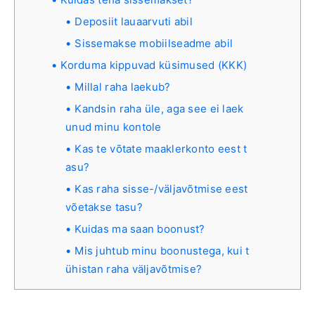
Deposiit lauaarvuti abil
Sissemakse mobiilseadme abil
Korduma kippuvad küsimused (KKK)
Millal raha laekub?
Kandsin raha üle, aga see ei laek
unud minu kontole
Kas te võtate maaklerkonto eest t
asu?
Kas raha sisse-/väljavõtmise eest
võetakse tasu?
Kuidas ma saan boonust?
Mis juhtub minu boonustega, kui t
ühistan raha väljavõtmise?