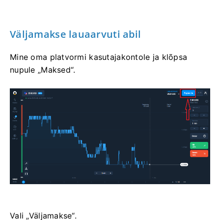
Väljamakse lauaarvuti abil
Mine oma platvormi kasutajakontole ja klõpsa
nupule „Maksed“.
Vali „Väljamakse“.