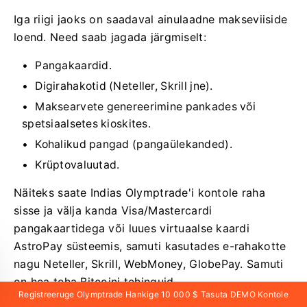
Iga riigi jaoks on saadaval ainulaadne makseviiside
loend. Need saab jagada järgmiselt:
Pangakaardid.
Digirahakotid (Neteller, Skrill jne).
Maksearvete genereerimine pankades või
spetsiaalsetes kioskites.
Kohalikud pangad (pangaülekanded).
Krüptovaluutad.
Näiteks saate Indias Olymptrade'i kontole raha
sisse ja välja kanda Visa/Mastercardi
pangakaartidega või luues virtuaalse kaardi
AstroPay süsteemis, samuti kasutades e-rahakotte
nagu Neteller, Skrill, WebMoney, GlobePay. Samuti
on hea teha Bitcoini tehinguid.
Registreeruge Olymptrade Hankige 10 000 $ Tasuta DEMO Kontole