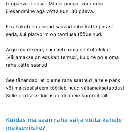
tööpäeva jooksul. Mõnel pangal võib raha
ülekandmine aga võtta kuni 30 päeva.
E-rahakoti omanikud saavad raha kätte pärast
seda, kui platvorm on taotluse töödelnud.
Ärge muretsege, kui näete oma kontol olekut
„Väljamakse on edukalt tehtud”, kuid te pole oma
raha kätte saanud.
See tähendab, et oleme raha saatnud ja teie pank
või maksesüsteem töötleb nüüd väljamaksetaotlust.
Selle protsessi kiirus ei ole meie kontrolli all.
Kuidas ma saan raha välja võtta kahele
makseviisile?