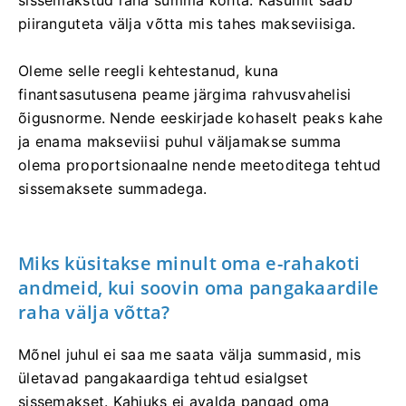
piiranguteta välja võtta mis tahes makseviisiga.
Oleme selle reegli kehtestanud, kuna
finantsasutusena peame järgima rahvusvahelisi
õigusnorme. Nende eeskirjade kohaselt peaks kahe
ja enama makseviisi puhul väljamakse summa
olema proportsionaalne nende meetoditega tehtud
sissemaksete summadega.
Miks küsitakse minult oma e-rahakoti
andmeid, kui soovin oma pangakaardile
raha välja võtta?
Mõnel juhul ei saa me saata välja summasid, mis
ületavad pangakaardiga tehtud esialgset
sissemakset. Kahjuks ei avalda pangad oma