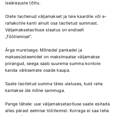
iseärasuste tõttu.
Olete taotlenud väljamakset ja teie kaardile või e-
rahakotile kanti ainult osa taotletud summast.
Väljamaksetaotluse staatus on endiselt
„Töötlemisel“.
Ärge muretsege. Mõnedel pankadel ja
maksesüsteemidel on maksimaalse väljamakse
piirangud, seega saab suurema summa kontole
kanda väiksemate osade kaupa.
Saate taotletud summa täies ulatuses, kuid raha
kantakse üle mõne sammuga.
Pange tähele: uue väljamaksetaotluse saate esitada
alles pärast eelmise töötlemist. Korraga ei saa teha