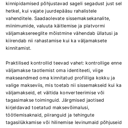
kinnipidamised põhjustavad sageli segadust just sel
hetkel, kui vajate juurdepääsu rahalistele
vahenditele. Saadaolevate sissemaksekanalite,
miinimumide, valuuta käitlemise ja platvormi
väljamaksereeglite mõistmine vähendab üllatusi ja
kiirendab nii rahastamise kui ka väljamaksete
kinnitamist.
Praktilised kontrollid teevad vahet: kontrollige enne
väljamakse taotlemist oma identiteeti, viige
makseandmed oma kinnitatud profiiliga kokku ja
valige makseviis, mis toetab nii sissemakseid kui ka
väljamakseid, et vältida konverteerimise või
tagasimakse toiminguid. Järgmised jaotised
kirjeldavad toetatud maksevõimalusi,
töötlemisaknaid, piiranguid ja tehingute
tagasilükkamise või hilinemise levinumaid põhjuseid