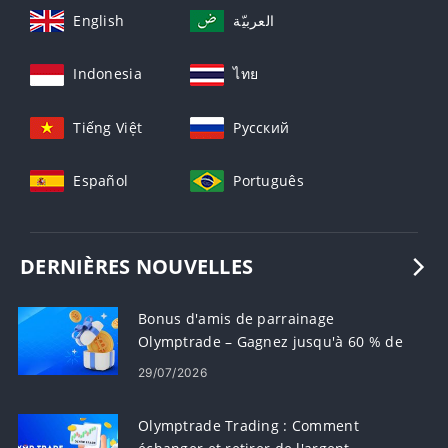
English
العربيّة
Indonesia
ไทย
Tiếng Việt
Русский
Español
Português
DERNIÈRES NOUVELLES
Bonus d'amis de parrainage
Olymptrade – Gagnez jusqu'à 60 % de
commission sur les parrainages
29/07/2026
Olymptrade Trading : Comment