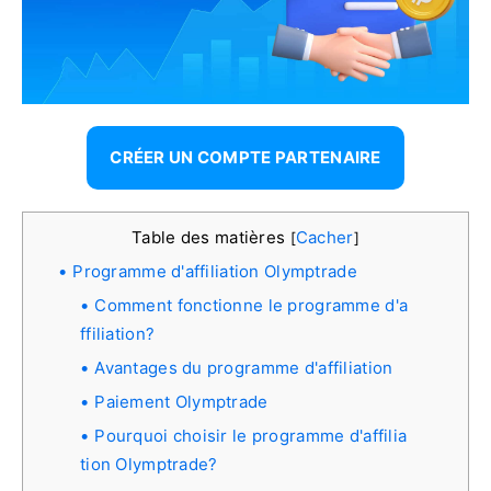
CRÉER UN COMPTE PARTENAIRE
Table des matières
Cacher
[
]
Programme d'affiliation Olymptrade
Comment fonctionne le programme d'a
ffiliation?
Avantages du programme d'affiliation
Paiement Olymptrade
Pourquoi choisir le programme d'affilia
tion Olymptrade?