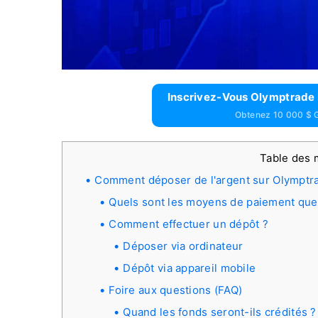
Inscrivez-Vous Olymptrade 
Obtenez 10 000 $ G
Table des 
Comment déposer de l'argent sur Olymptr
Quels sont les moyens de paiement que j
Comment effectuer un dépôt ?
Déposer via ordinateur
Dépôt via appareil mobile
Foire aux questions (FAQ)
Quand les fonds seront-ils crédités ?