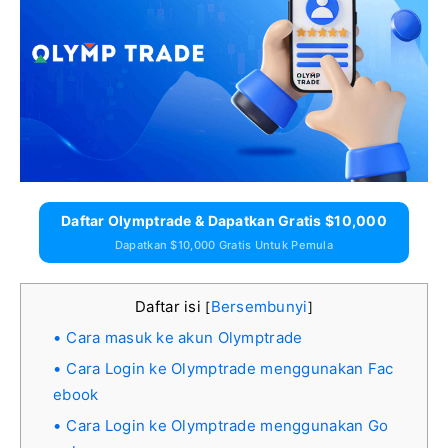
Daftar Olymptrade & Dapatkan Gratis $10,000
Dapatkan $10,000 Gratis Untuk Pemula
Daftar isi
Bersembunyi
[
]
Cara masuk ke akun Olymptrade
Cara Login ke Olymptrade menggunakan Fac
ebook
Cara Login ke Olymptrade menggunakan Go