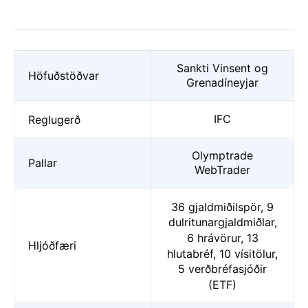
Sankti Vinsent og
Höfuðstöðvar
Grenadíneyjar
IFC
Reglugerð
Olymptrade
Pallar
WebTrader
36 gjaldmiðilspör, 9
dulritunargjaldmiðlar,
6 hrávörur, 13
Hljóðfæri
hlutabréf, 10 vísitölur,
5 verðbréfasjóðir
(ETF)