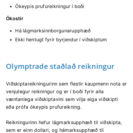
Ókeypis prufureikningur í boði
Ókostir
Há lágmarksinnborgunarupphæð
Ekki hentugt fyrir byrjendur í viðskiptum
Olymptrade staðlað reikningur
Viðskiptareikningurinn sem flestir kaupmenn nota er
venjulegur reikningur og er í boði fyrir alla
væntanlega viðskiptavini sem vilja eiga viðskipti
eða prófa ókeypis prufureikning.
Reikningurinn hefur lágmarksupphæð til viðskipta,
sem er einn dollari, og hámarksupphæð til