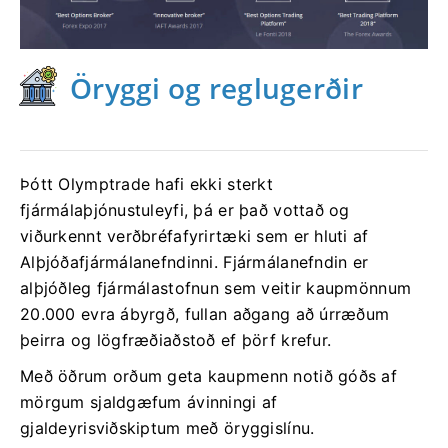
Öryggi og reglugerðir
Þótt Olymptrade hafi ekki sterkt
fjármálaþjónustuleyfi, þá er það vottað og
viðurkennt verðbréfafyrirtæki sem er hluti af
Alþjóðafjármálanefndinni. Fjármálanefndin er
alþjóðleg fjármálastofnun sem veitir kaupmönnum
20.000 evra ábyrgð, fullan aðgang að úrræðum
þeirra og lögfræðiaðstoð ef þörf krefur.
Með öðrum orðum geta kaupmenn notið góðs af
mörgum sjaldgæfum ávinningi af
gjaldeyrisviðskiptum með öryggislínu.