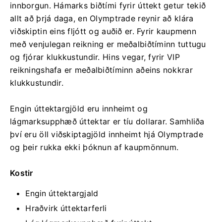
innborgun. Hámarks biðtími fyrir úttekt getur tekið
allt að þrjá daga, en Olymptrade reynir að klára
viðskiptin eins fljótt og auðið er. Fyrir kaupmenn
með venjulegan reikning er meðalbiðtíminn tuttugu
og fjórar klukkustundir. Hins vegar, fyrir VIP
reikningshafa er meðalbiðtíminn aðeins nokkrar
klukkustundir.
Engin úttektargjöld eru innheimt og
lágmarksupphæð úttektar er tíu dollarar. Samhliða
því eru öll viðskiptagjöld innheimt hjá Olymptrade
og þeir rukka ekki þóknun af kaupmönnum.
Kostir
Engin úttektargjald
Hraðvirk úttektarferli