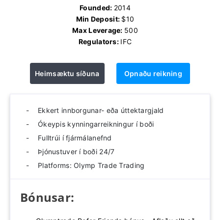
Founded:
2014
Min Deposit:
$10
Max Leverage:
500
Regulators:
IFC
Heimsæktu síðuna
Opnaðu reikning
Ekkert innborgunar- eða úttektargjald
Ókeypis kynningarreikningur í boði
Fulltrúi í fjármálanefnd
Þjónustuver í boði 24/7
Platforms: Olymp Trade Trading
Bónusar: