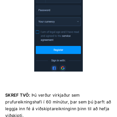
SKREF TVÖ:
Þú verður virkjaður sem
prufureikningshafi í 60 mínútur, þar sem þú þarft að
leggja inn fé á viðskiptareikninginn þinn til að hefja
viðskipti.