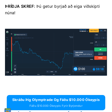
ÞRÍÐJA SKREF:
Þú getur byrjað að eiga viðskipti
núna!
Skráðu Þig Olymptrade Og Fáðu $10.000 Ókeypis
Fáðu $10.000 Ókeypis Fyrir Byrjendur