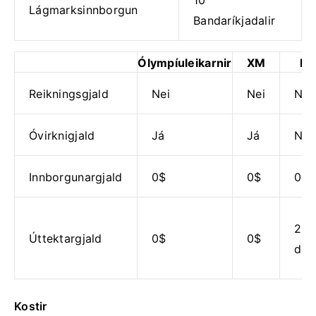
10
Lágmarksinnborgun
Bandaríkjadalir
Ólympíuleikarnir
XM
Et
Reikningsgjald
Nei
Nei
Nei
Óvirknigjald
Já
Já
Nei
Innborgunargjald
0$
0$
0$
25
Úttektargjald
0$
0$
doll
Kostir