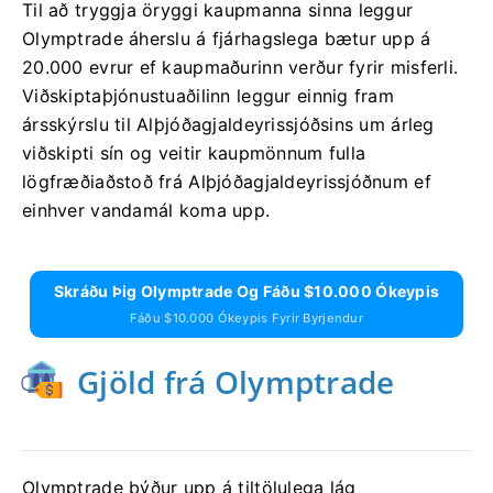
Til að tryggja öryggi kaupmanna sinna leggur
Olymptrade áherslu á fjárhagslega bætur upp á
20.000 evrur ef kaupmaðurinn verður fyrir misferli.
Viðskiptaþjónustuaðilinn leggur einnig fram
ársskýrslu til Alþjóðagjaldeyrissjóðsins um árleg
viðskipti sín og veitir kaupmönnum fulla
lögfræðiaðstoð frá Alþjóðagjaldeyrissjóðnum ef
einhver vandamál koma upp.
Skráðu Þig Olymptrade Og Fáðu $10.000 Ókeypis
Fáðu $10.000 Ókeypis Fyrir Byrjendur
Gjöld frá Olymptrade
Olymptrade býður upp á tiltölulega lág