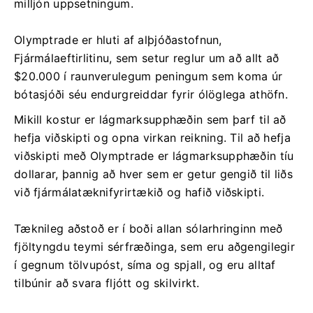
milljón uppsetningum.
Olymptrade er hluti af alþjóðastofnun,
Fjármálaeftirlitinu, sem setur reglur um að allt að
$20.000 í raunverulegum peningum sem koma úr
bótasjóði séu endurgreiddar fyrir ólöglega athöfn.
Mikill kostur er lágmarksupphæðin sem þarf til að
hefja viðskipti og opna virkan reikning. Til að hefja
viðskipti með Olymptrade er lágmarksupphæðin tíu
dollarar, þannig að hver sem er getur gengið til liðs
við fjármálatæknifyrirtækið og hafið viðskipti.
Tæknileg aðstoð er í boði allan sólarhringinn með
fjöltyngdu teymi sérfræðinga, sem eru aðgengilegir
í gegnum tölvupóst, síma og spjall, og eru alltaf
tilbúnir að svara fljótt og skilvirkt.