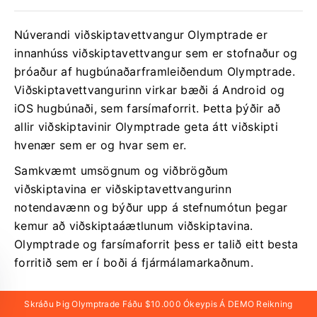
Núverandi viðskiptavettvangur Olymptrade er
innanhúss viðskiptavettvangur sem er stofnaður og
þróaður af hugbúnaðarframleiðendum Olymptrade.
Viðskiptavettvangurinn virkar bæði á Android og
iOS hugbúnaði, sem farsímaforrit. Þetta þýðir að
allir viðskiptavinir Olymptrade geta átt viðskipti
hvenær sem er og hvar sem er.
Samkvæmt umsögnum og viðbrögðum
viðskiptavina er viðskiptavettvangurinn
notendavænn og býður upp á stefnumótun þegar
kemur að viðskiptaáætlunum viðskiptavina.
Olymptrade og farsímaforrit þess er talið eitt besta
forritið sem er í boði á fjármálamarkaðnum.
Viðskiptavettvangurinn fyrir Olymptrade er
Skráðu Þig Olymptrade Fáðu $10.000 Ókeypis Á DEMO Reikning