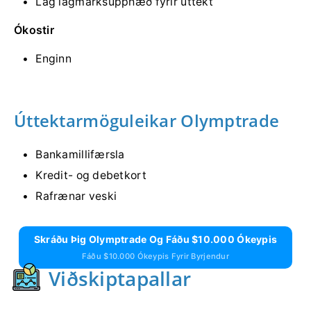
Lág lágmarksupphæð fyrir úttekt
Ókostir
Enginn
Úttektarmöguleikar Olymptrade
Bankamillifærsla
Kredit- og debetkort
Rafrænar veski
Skráðu Þig Olymptrade Og Fáðu $10.000 Ókeypis
Fáðu $10.000 Ókeypis Fyrir Byrjendur
Viðskiptapallar