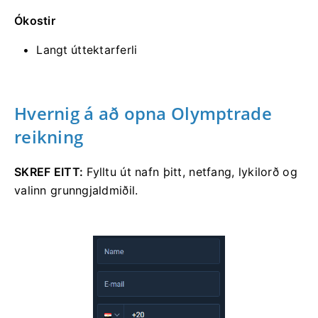
Ókostir
Langt úttektarferli
Hvernig á að opna Olymptrade
reikning
SKREF EITT:
Fylltu út nafn þitt, netfang, lykilorð og
valinn grunngjaldmiðil.