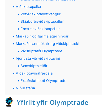
Viðskiptapallar
Vefviðskiptavettvangur
Skjáborðsviðskiptapallur
Farsímaviðskiptapallur
Markaðir og fjármálagerningar
Markaðsrannsóknir og viðskiptatæki
Viðskiptatól Olymptrade
Þjónusta við viðskiptavini
Samskiptaleiðir
Viðskiptavinafræðsla
Fræðslutilboð Olymptrade
Niðurstaða
Yfirlit yfir Olymptrade