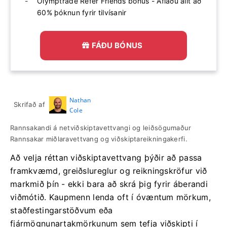
Olymptrade Refer Friends bónus - Aflaðu allt að
60% þóknun fyrir tilvísanir
FÁÐU BÓNUS
Nathan
Skrifað af
Cole
Rannsakandi á netviðskiptavettvangi og leiðsögumaður
Rannsakar miðlaravettvang og viðskiptareikningakerfi.
Að velja réttan viðskiptavettvang þýðir að passa
framkvæmd, greiðslureglur og reikningskröfur við
markmið þín - ekki bara að skrá þig fyrir áberandi
viðmótið. Kaupmenn lenda oft í óvæntum mörkum,
staðfestingarstöðvum eða
fjármögnunartakmörkunum sem tefja viðskipti í