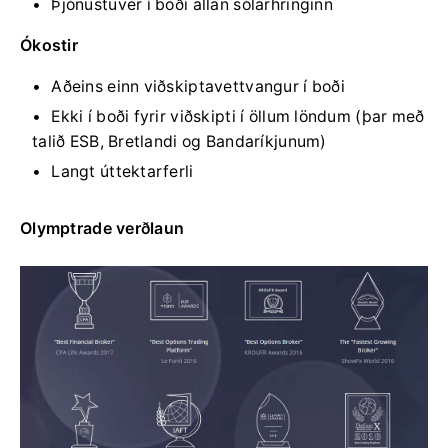
Þjónustuver í boði allan sólarhringinn
Ókostir
Aðeins einn viðskiptavettvangur í boði
Ekki í boði fyrir viðskipti í öllum löndum (þar með
talið ESB, Bretlandi og Bandaríkjunum)
Langt úttektarferli
Olymptrade verðlaun