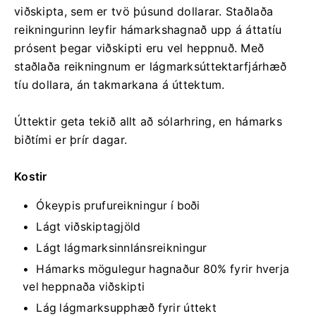
viðskipta, sem er tvö þúsund dollarar. Staðlaða
reikningurinn leyfir hámarkshagnað upp á áttatíu
prósent þegar viðskipti eru vel heppnuð. Með
staðlaða reikningnum er lágmarksúttektarfjárhæð
tíu dollara, án takmarkana á úttektum.
Úttektir geta tekið allt að sólarhring, en hámarks
biðtími er þrír dagar.
Kostir
Ókeypis prufureikningur í boði
Lágt viðskiptagjöld
Lágt lágmarksinnlánsreikningur
Hámarks mögulegur hagnaður 80% fyrir hverja
vel heppnaða viðskipti
Lág lágmarksupphæð fyrir úttekt