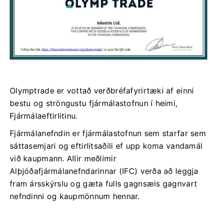
Olymptrade er vottað verðbréfafyrirtæki af einni
bestu og ströngustu fjármálastofnun í heimi,
Fjármálaeftirlitinu.
Fjármálanefndin er fjármálastofnun sem starfar sem
sáttasemjari og eftirlitsaðili ef upp koma vandamál
við kaupmann. Allir meðlimir
Alþjóðafjármálanefndarinnar (IFC) verða að leggja
fram ársskýrslu og gæta fulls gagnsæis gagnvart
nefndinni og kaupmönnum hennar.