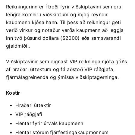
Reikningurinn er í boði fyrir viðskiptavini sem eru
lengra komnir í viðskiptum og mjög reyndir
kaupmenn kjósa hann. Til þess að reikningur geti
verið virkur og notaður verða kaupmenn að leggja
inn tvö þúsund dollara ($2000) eða samsvarandi
gjaldmiðil.
Viðskiptavinir sem eignast VIP reikninga njóta góðs
af hraðari úttektum og fá aðstoð VIP ráðgjafa,
fjármálagreinenda og ýmissa viðskiptagerninga.
Kostir
Hraðari úttektir
VIP ráðgjafi
Hentar fyrir úrvals kaupmenn
Hentar stórum fjárfestingakaupmönnum