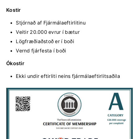
Kostir
Stjórnað af Fjármálaeftirlitinu
Veitir 20.000 evrur í bætur
Lögfræðiaðstoð er í boði
Vernd fjárfesta í boði
Ókostir
Ekki undir eftirliti neins fjármálaeftirlitsaðila