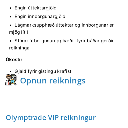
Engin úttektargjöld
Engin innborgunargjöld
Lágmarksupphæð úttektar og innborgunar er
mjög lítil
Stórar útborgunarupphæðir fyrir báðar gerðir
reikninga
Ókostir
Gjald fyrir gistingu krafist
Opnun reiknings
Olymptrade VIP reikningur