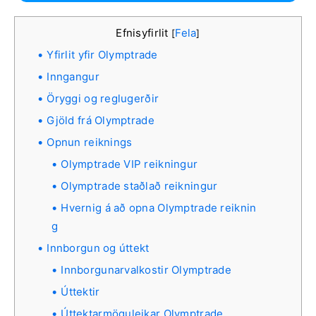
Efnisyfirlit
Fela
[
]
Yfirlit yfir Olymptrade
Inngangur
Öryggi og reglugerðir
Gjöld frá Olymptrade
Opnun reiknings
Olymptrade VIP reikningur
Olymptrade staðlað reikningur
Hvernig á að opna Olymptrade reiknin
g
Innborgun og úttekt
Innborgunarvalkostir Olymptrade
Úttektir
Úttektarmöguleikar Olymptrade