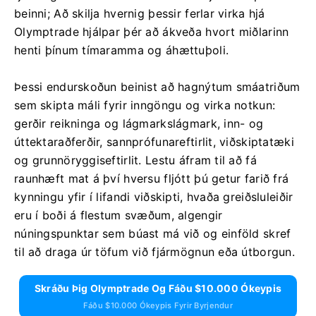
beinni; Að skilja hvernig þessir ferlar virka hjá
Olymptrade hjálpar þér að ákveða hvort miðlarinn
henti þínum tímaramma og áhættuþoli.
Þessi endurskoðun beinist að hagnýtum smáatriðum
sem skipta máli fyrir inngöngu og virka notkun:
gerðir reikninga og lágmarkslágmark, inn- og
úttektaraðferðir, sannprófunareftirlit, viðskiptatæki
og grunnöryggiseftirlit. Lestu áfram til að fá
raunhæft mat á því hversu fljótt þú getur farið frá
kynningu yfir í lifandi viðskipti, hvaða greiðsluleiðir
eru í boði á flestum svæðum, algengir
núningspunktar sem búast má við og einföld skref
til að draga úr töfum við fjármögnun eða útborgun.
Skráðu Þig Olymptrade Og Fáðu $10.000 Ókeypis
Fáðu $10.000 Ókeypis Fyrir Byrjendur