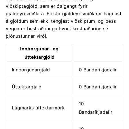
viðskiptagjöld, sem er óalgengt fyrir
gjaldeyrismiðlara. Flestir gjaldeyrismiðlarar hagnast
á gjöldum sem ekki tengjast viðskiptum, og þess
vegna er best að íhuga hvort kostnaðurinn sé
þjónustunnar virði.
Innborgunar- og
úttektargjöld
Innborgunargjald
0 Bandaríkjadalir
Úttektargjald
0 Bandaríkjadalir
10
Lágmarks úttektarmörk
Bandaríkjadalir