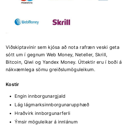
Viðskiptavinir sem kjósa að nota rafræn veski geta
sótt um í gegnum Web Money, Neteller, Skrill,
Bitcoin, Qiwi og Yandex Money. Úttektir eru í boði á
nákvæmlega sömu greiðslumöguleikum.
Kostir
Engin innborgunargjald
Lág lágmarksinnborgunarupphæð
Hraðvirk innborgunarferli
Ýmsir möguleikar á innlánum