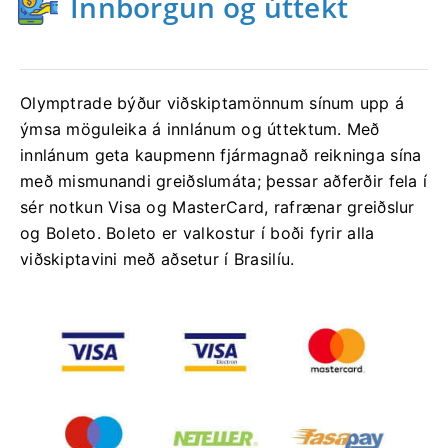
Innborgun og úttekt
Olymptrade býður viðskiptamönnum sínum upp á
ýmsa möguleika á innlánum og úttektum. Með
innlánum geta kaupmenn fjármagnað reikninga sína
með mismunandi greiðslumáta; þessar aðferðir fela í
sér notkun Visa og MasterCard, rafrænar greiðslur
og Boleto. Boleto er valkostur í boði fyrir alla
viðskiptavini með aðsetur í Brasilíu.