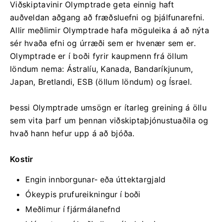
Viðskiptavinir Olymptrade geta einnig haft
auðveldan aðgang að fræðsluefni og þjálfunarefni.
Allir meðlimir Olymptrade hafa möguleika á að nýta
sér hvaða efni og úrræði sem er hvenær sem er.
Olymptrade er í boði fyrir kaupmenn frá öllum
löndum nema: Ástralíu, Kanada, Bandaríkjunum,
Japan, Bretlandi, ESB (öllum löndum) og Ísrael.
Þessi Olymptrade umsögn er ítarleg greining á öllu
sem vita þarf um þennan viðskiptaþjónustuaðila og
hvað hann hefur upp á að bjóða.
Kostir
Engin innborgunar- eða úttektargjald
Ókeypis prufureikningur í boði
Meðlimur í fjármálanefnd