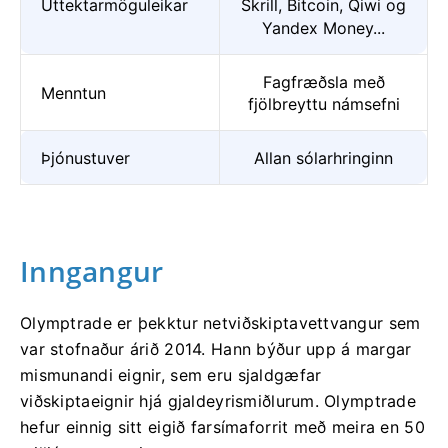
Úttektarmöguleikar
Skrill, Bitcoin, Qiwi og
Yandex Money...
Fagfræðsla með
Menntun
fjölbreyttu námsefni
Þjónustuver
Allan sólarhringinn
Inngangur
Olymptrade er þekktur netviðskiptavettvangur sem
var stofnaður árið 2014. Hann býður upp á margar
mismunandi eignir, sem eru sjaldgæfar
viðskiptaeignir hjá gjaldeyrismiðlurum. Olymptrade
hefur einnig sitt eigið farsímaforrit með meira en 50