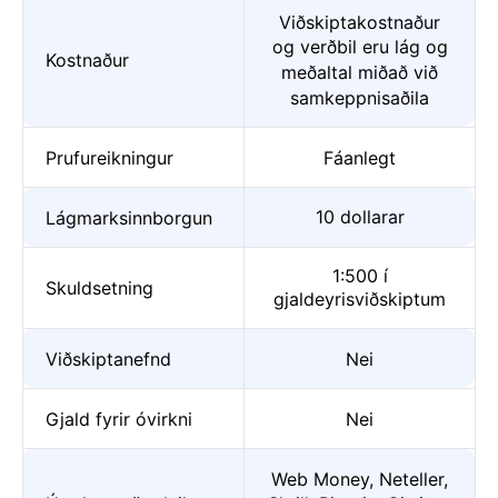
Viðskiptakostnaður
og verðbil eru lág og
Kostnaður
meðaltal miðað við
samkeppnisaðila
Prufureikningur
Fáanlegt
10 dollarar
Lágmarksinnborgun
1:500 í
Skuldsetning
gjaldeyrisviðskiptum
Viðskiptanefnd
Nei
Gjald fyrir óvirkni
Nei
Web Money, Neteller,