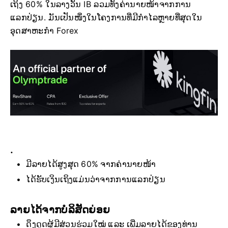
ເຖິງ 60% ໃນລາງວັນ IB ລວມທັງຄ່ານາຍໜ້າຈາກການ
ແລກປ່ຽນ. ມັນເປັນໜຶ່ງໃນໂຄງການທີ່ມີກຳໄລຫຼາຍທີ່ສຸດໃນ
ອຸດສາຫະກຳ Forex
.
ມີລາຍໄດ້ສູງສຸດ 60% ຈາກຄ່ານາຍໜ້າ
ໄດ້ຮັບເງິນເຖິງແມ່ນວ່າຈາກການແລກປ່ຽນ
ລາຍໄດ້ຈາກບໍລິສັດຍ່ອຍ
ດຶງດູດຜູ້ມີສ່ວນຮ່ວມໃໝ່ ແລະ ເພີ່ມລາຍໄດ້ຂອງທ່ານ