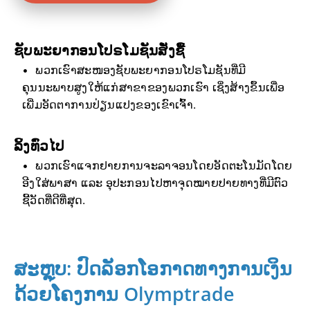
ຊັບພະຍາກອນໂປຣໂມຊັນສັ່ງຊື້
ພວກເຮົາສະໜອງຊັບພະຍາກອນໂປຣໂມຊັນທີ່ມີ
ຄຸນນະພາບສູງໃຫ້ແກ່ສາຂາຂອງພວກເຮົາ ເຊິ່ງສ້າງຂຶ້ນເພື່ອ
ເພີ່ມອັດຕາການປ່ຽນແປງຂອງເຂົາເຈົ້າ.
ລິ້ງທົ່ວໄປ
ພວກເຮົາແຈກຢາຍການຈະລາຈອນໂດຍອັດຕະໂນມັດໂດຍ
ອີງໃສ່ພາສາ ແລະ ອຸປະກອນໄປຫາຈຸດໝາຍປາຍທາງທີ່ມີຕົວ
ຊີ້ວັດທີ່ດີທີ່ສຸດ.
ສະຫຼຸບ: ປົດລັອກໂອກາດທາງການເງິນ
ດ້ວຍໂຄງການ Olymptrade