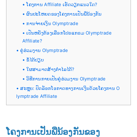
ໂຄງການ Affiliate ເຮັດວຽກແນວໃດ?
ຜົນປະໂຫຍດຂອງໂຄງການເປັນພີ່ນ້ອງກັນ
ການຈ່າຍເງິນ Olymptrade
ເປັນຫຍັງຕ້ອງເລືອກໂປຣແກຣມ Olymptrade
Affiliate?
ຄູ່ຮ່ວມງານ Olymptrade
ຂໍ້ໄດ້ປຽບ
ໃຜສາມາດສ້າງກຳໄລໄດ້?
ວິທີການກາຍເປັນຄູ່ຮ່ວມງານ Olymptrade
ສະຫຼຸບ: ປົດລັອກໂອກາດທາງການເງິນດ້ວຍໂຄງການ O
lymptrade Affiliate
ໂຄງການເປັນພີ່ນ້ອງກັນຂອງ