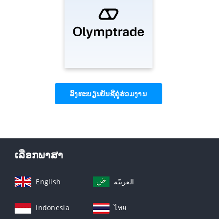
ລົງທະບຽນບັນຊີຄູ່ຮ່ວມງານ
ເລືອກພາສາ
English
العربيّة
Indonesia
ไทย