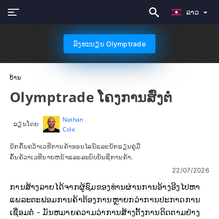
ລາວ
ລົງທະບຽນ Olymptrade
ບ້ານ
Olymptrade ໂຄງການສົ່ງຕໍ່
Nathan
ຂຽນໂດຍ
Cole
ນັກຄົ້ນຄວ້າເວທີການຄ້າອອນໄລນ໌ແລະນັກຂຽນຄູ່ມື
ຄົ້ນຄ້ວາເວທີນາຍຫນ້າແລະລະບົບບັນຊີການຄ້າ.
22/07/2026
ການສ້າງລາຍໄດ້ຈາກຜູ້ຊົມຂອງທ່ານຜ່ານການອ້າງອີງໄປຫາ
ແພລະຕະຟອມການຄ້າຕ້ອງການຫຼາຍກວ່າການປະກາດການ
ເຊື່ອມຕໍ່ - ມັນຫມາຍຄວາມວ່າການສ້າງຕັ້ງການຕິດຕາມຢ່າງ