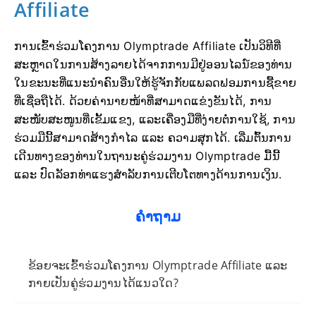
Affiliate
ການເຂົ້າຮ່ວມໂຄງການ Olymptrade Affiliate ເປັນວິທີທີ່
ສະຫຼາດໃນການສ້າງລາຍໄດ້ຈາກການມີຢູ່ອອນໄລນ໌ຂອງທ່ານ
ໃນຂະນະທີ່ແນະນຳຄົນອື່ນໃຫ້ຮູ້ຈັກກັບແພລດຟອມການຊື້ຂາຍ
ທີ່ເຊື່ອຖືໄດ້. ດ້ວຍຄ່ານາຍໜ້າທີ່ສາມາດແຂ່ງຂັນໄດ້, ການ
ສະໜັບສະໜູນທີ່ເຂັ້ມແຂງ, ແລະເຄື່ອງມືທີ່ງ່າຍຕໍ່ການໃຊ້, ການ
ຮ່ວມມືນີ້ສາມາດສ້າງກຳໄລ ແລະ ຄວາມສຸກໄດ້. ເລີ່ມຕົ້ນການ
ເດີນທາງຂອງທ່ານໃນຖານະຄູ່ຮ່ວມງານ Olymptrade ມື້ນີ້
ແລະ ປົດລັອກທ່າແຮງສຳລັບການເຕີບໂຕທາງດ້ານການເງິນ.
ຄໍາຖາມ
ຂ້ອຍຈະເຂົ້າຮ່ວມໂຄງການ Olymptrade Affiliate ແລະ
ກາຍເປັນຄູ່ຮ່ວມງານໄດ້ແນວໃດ?