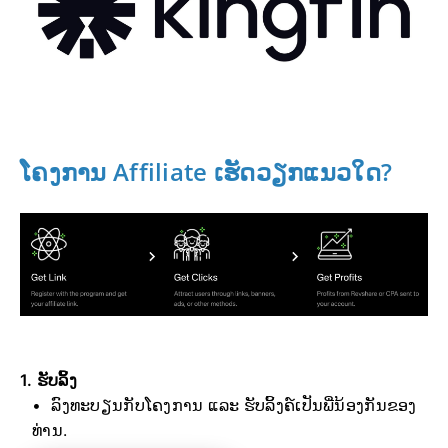
ໂຄງການ Affiliate ເຮັດວຽກແນວໃດ?
1. ຮັບລິ້ງ
ລົງທະບຽນກັບໂຄງການ ແລະ ຮັບລິ້ງຄ໌ເປັນພີ່ນ້ອງກັນຂອງ
ທ່ານ.