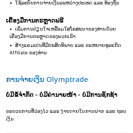
ໃຊ້ລະບົບການຈ່າຍເງິນລະຫວ່າງປະເທດ ແລະ ທ້ອງຖິ່ນ
ເຄື່ອງມືການຕະຫຼາດຟຣີ
ເພີ່ມການປ່ຽນໃຈເຫລື້ອມໃສໂຄສະນາຂອງທ່ານດ້ວຍ
ເຄື່ອງມືການຕະຫຼາດຂອງພວກເຮົາ
ສ້າງແຄມເປນທີ່ມີປະສິດທິພາບ ແລະ ຂະຫຍາຍທຸລະກິດ
Affiliate ຂອງທ່ານ
ການຈ່າຍເງິນ Olymptrade
ບໍ່ມີຂໍ້ຈຳກັດ - ບໍ່ມີຄ່ານາຍໜ້າ - ບໍ່ມີການຊັກຊ້າ
ຂະບວນການທີ່ວ່ອງໄວ ແລະ ງ່າຍດາຍໃນການຝາກ ແລະ ຖອນ
ເງິນ