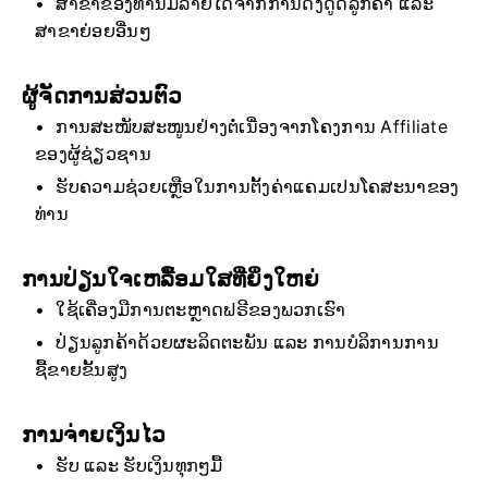
ສາຂາຂອງທ່ານມີລາຍໄດ້ຈາກການດຶງດູດລູກຄ້າ ແລະ
ສາຂາຍ່ອຍອື່ນໆ
ຜູ້ຈັດການສ່ວນຕົວ
ການສະໜັບສະໜູນຢ່າງຕໍ່ເນື່ອງຈາກໂຄງການ Affiliate
ຂອງຜູ້ຊ່ຽວຊານ
ຮັບຄວາມຊ່ວຍເຫຼືອໃນການຕັ້ງຄ່າແຄມເປນໂຄສະນາຂອງ
ທ່ານ
ການປ່ຽນໃຈເຫລື້ອມໃສທີ່ຍິ່ງໃຫຍ່
ໃຊ້ເຄື່ອງມືການຕະຫຼາດຟຣີຂອງພວກເຮົາ
ປ່ຽນລູກຄ້າດ້ວຍຜະລິດຕະພັນ ແລະ ການບໍລິການການ
ຊື້ຂາຍຂັ້ນສູງ
ການຈ່າຍເງິນໄວ
ຮັບ ແລະ ຮັບເງິນທຸກໆມື້