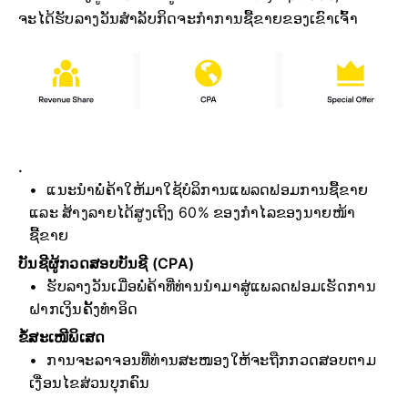
ຈະໄດ້ຮັບລາງວັນສຳລັບກິດຈະກຳການຊື້ຂາຍຂອງເຂົາເຈົ້າ
.
ແນະນຳພໍ່ຄ້າໃຫ້ມາໃຊ້ບໍລິການແພລດຟອມການຊື້ຂາຍ
ແລະ ສ້າງລາຍໄດ້ສູງເຖິງ 60% ຂອງກຳໄລຂອງນາຍໜ້າ
ຊື້ຂາຍ
ບັນຊີຜູ້ກວດສອບບັນຊີ (CPA)
ຮັບລາງວັນເມື່ອພໍ່ຄ້າທີ່ທ່ານນຳມາສູ່ແພລດຟອມເຮັດການ
ຝາກເງິນຄັ້ງທຳອິດ
ຂໍ້ສະເໜີພິເສດ
ການຈະລາຈອນທີ່ທ່ານສະໜອງໃຫ້ຈະຖືກກວດສອບຕາມ
ເງື່ອນໄຂສ່ວນບຸກຄົນ