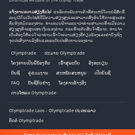
Unofficial website of the Olymp Trade
ແຈ້ງການຄວາມສ່ຽງທົ່ວໄປ
: ຜະລິດຕະພັນການຄ້າທີ່ສະເຫນີໂດຍບໍລິສັດທີ່
ລະບຸໄວ້ໃນເວັບໄຊທ໌ນີ້ມີຄວາມສ່ຽງສູງແລະສາມາດສົ່ງຜົນໃຫ້ການສູນເສຍ
ທຶນທັງຫມົດຂອງທ່ານ. ທ່ານຄວນພິຈາລະນາວ່າທ່ານສາມາດທີ່ຈະມີຄວາມ
ສ່ຽງສູງທີ່ຈະສູນເສຍເງິນຂອງທ່ານ. ກ່ອນທີ່ຈະຕັດສິນໃຈຊື້ຂາຍ, ທ່ານຈໍາ
ເປັນຕ້ອງໃຫ້ແນ່ໃຈວ່າທ່ານເຂົ້າໃຈຄວາມສ່ຽງທີ່ກ່ຽວຂ້ອງແລະຄໍານຶງເຖິງ
ຈຸດປະສົງການລົງທຶນແລະລະດັບປະສົບການຂອງທ່ານ.
Olymptrade
ປະມານ Olymptrade
ໂຄງການເປັນພີ່ນ້ອງກັນ
ເຂົ້າ​ສູ່​ລະ​ບົບ
ລົງ​ທະ​ບຽນ
ບັນຊີ
ຄູ່ຮ່ວມງານ
ສະຫນັບສະຫນູນ
ເປີດບັນຊີ
FAQ
ບັນຊີຕົວຢ່າງ
ໂຄງການອ້າງອີງ
ດາວໂຫລດ Olymptrade
Olymptrade Laos - Olymptrade ປະເທດລາວ
ຕິດຕໍ່ Olymptrade
ລົງທະບຽນ Olymptrade ຮັບ $10,000 ບັນຊີ DEMO ຟຣີ