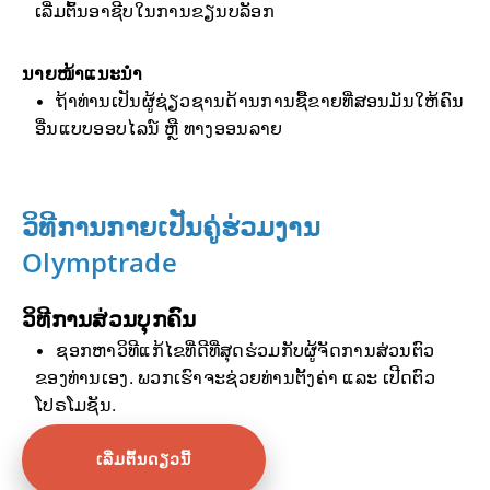
ເລີ່ມຕົ້ນອາຊີບໃນການຂຽນບລັອກ
ນາຍໜ້າແນະນຳ
ຖ້າທ່ານເປັນຜູ້ຊ່ຽວຊານດ້ານການຊື້ຂາຍທີ່ສອນມັນໃຫ້ຄົນ
ອື່ນແບບອອບໄລນ໌ ຫຼື ທາງອອນລາຍ
ວິທີການກາຍເປັນຄູ່ຮ່ວມງານ
Olymptrade
ວິທີການສ່ວນບຸກຄົນ
ຊອກຫາວິທີແກ້ໄຂທີ່ດີທີ່ສຸດຮ່ວມກັບຜູ້ຈັດການສ່ວນຕົວ
ຂອງທ່ານເອງ. ພວກເຮົາຈະຊ່ວຍທ່ານຕັ້ງຄ່າ ແລະ ເປີດຕົວ
ໂປຣໂມຊັນ.
ເລີ່ມຕົ້ນດຽວນີ້