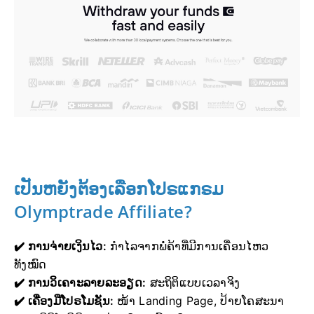
ເປັນຫຍັງຕ້ອງເລືອກໂປຣແກຣມ
Olymptrade Affiliate?
✔️ ການຈ່າຍເງິນໄວ:
ກຳໄລຈາກພໍ່ຄ້າທີ່ມີການເຄື່ອນໄຫວ
ທັງໝົດ
✔️ ການວິເຄາະລາຍລະອຽດ:
ສະຖິຕິແບບເວລາຈິງ
✔️ ເຄື່ອງມືໂປຣໂມຊັນ:
ໜ້າ Landing Page, ປ້າຍໂຄສະນາ