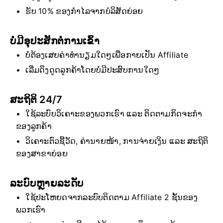
ຮັບ 10% ຂອງກຳໄລຈາກບໍລິສັດຍ່ອຍ
ບໍ່ມີອຸປະສັກຕໍ່ການເຂົ້າ
ບໍ່ຕ້ອງເສຍຄ່າທຳນຽມໃດໆເພື່ອກາຍເປັນ Affiliate
ເລີ່ມດຶງດູດລູກຄ້າໂດຍບໍ່ມີປະສົບການໃດໆ
ສະຖິຕິ 24/7
ໃຊ້ລະບົບວິເຄາະຂອງພວກເຮົາ ແລະ ຕິດຕາມກິດຈະກຳ
ຂອງລູກຄ້າ
ວິເຄາະຕົວຊີ້ວັດ, ຄ່ານາຍໜ້າ, ການຈ່າຍເງິນ ແລະ ສະຖິຕິ
ຂອງສາຂາຍ່ອຍ
ລະບົບຫຼາຍລະດັບ
ໃຊ້ປະໂຫຍດຈາກລະບົບຕິດຕາມ Affiliate 2 ຊັ້ນຂອງ
ພວກເຮົາ