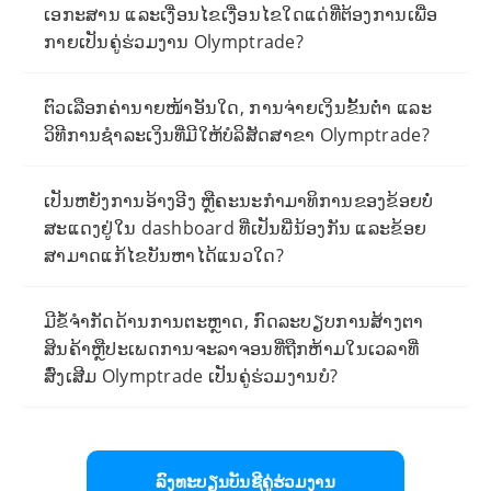
ເອກະສານ ແລະເງື່ອນໄຂເງື່ອນໄຂໃດແດ່ທີ່ຕ້ອງການເພື່ອ
ກາຍເປັນຄູ່ຮ່ວມງານ Olymptrade?
ຕົວເລືອກຄ່ານາຍໜ້າອັນໃດ, ການຈ່າຍເງິນຂັ້ນຕ່ຳ ແລະ
ວິທີການຊຳລະເງິນທີ່ມີໃຫ້ບໍລິສັດສາຂາ Olymptrade?
ເປັນຫຍັງການອ້າງອີງ ຫຼືຄະນະກຳມາທິການຂອງຂ້ອຍບໍ່
ສະແດງຢູ່ໃນ dashboard ທີ່ເປັນພີ່ນ້ອງກັນ ແລະຂ້ອຍ
ສາມາດແກ້ໄຂບັນຫາໄດ້ແນວໃດ?
ມີຂໍ້ຈໍາກັດດ້ານການຕະຫຼາດ, ກົດລະບຽບການສ້າງຕາ
ສິນຄ້າຫຼືປະເພດການຈະລາຈອນທີ່ຖືກຫ້າມໃນເວລາທີ່
ສົ່ງເສີມ Olymptrade ເປັນຄູ່ຮ່ວມງານບໍ?
ລົງທະບຽນບັນຊີຄູ່ຮ່ວມງານ