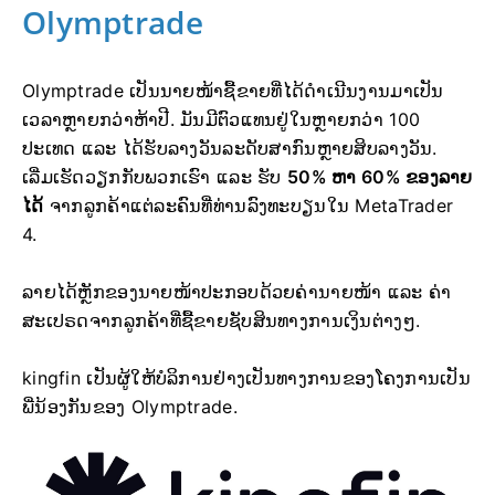
Olymptrade
Olymptrade ເປັນນາຍໜ້າຊື້ຂາຍທີ່ໄດ້ດຳເນີນງານມາເປັນ
ເວລາຫຼາຍກວ່າຫ້າປີ. ມັນມີຕົວແທນຢູ່ໃນຫຼາຍກວ່າ 100
ປະເທດ ແລະ ໄດ້ຮັບລາງວັນລະດັບສາກົນຫຼາຍສິບລາງວັນ.
ເລີ່ມເຮັດວຽກກັບພວກເຮົາ ແລະ ຮັບ
50% ຫາ 60% ຂອງລາຍ
ໄດ້
ຈາກລູກຄ້າແຕ່ລະຄົນທີ່ທ່ານລົງທະບຽນໃນ MetaTrader
4.
ລາຍໄດ້ຫຼັກຂອງນາຍໜ້າປະກອບດ້ວຍຄ່ານາຍໜ້າ ແລະ ຄ່າ
ສະເປຣດຈາກລູກຄ້າທີ່ຊື້ຂາຍຊັບສິນທາງການເງິນຕ່າງໆ.
kingfin ເປັນຜູ້ໃຫ້ບໍລິການຢ່າງເປັນທາງການຂອງໂຄງການເປັນ
ພີ່ນ້ອງກັນຂອງ Olymptrade.