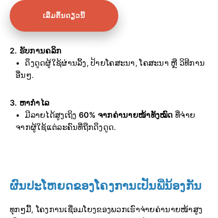
ເລີ່ມຕົ້ນດຽວນີ້
2. ຮັບການຄລິກ
ດຶງດູດຜູ້ໃຊ້ຜ່ານລິ້ງ, ປ້າຍໂຄສະນາ, ໂຄສະນາ ຫຼື ວິທີການ
ອື່ນໆ.
3. ຫາກຳໄລ
ມີລາຍໄດ້ສູງເຖິງ
60% ຈາກຄ່ານາຍໜ້າທັງໝົດ
ທີ່ຈ່າຍ
ຈາກຜູ້ໃຊ້ແຕ່ລະຄົນທີ່ຖືກດຶງດູດ.
ຜົນປະໂຫຍດຂອງໂຄງການເປັນພີ່ນ້ອງກັນ
ທຸກໆມື້, ໂຄງການເຊື່ອມໂຍງຂອງພວກເຮົາຈ່າຍຄ່ານາຍໜ້າສູງ