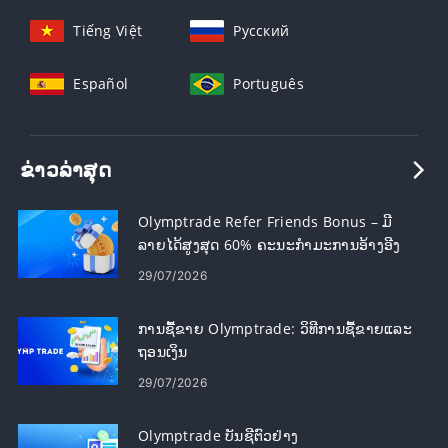
Tiếng Việt
Русский
Español
Português
ຂ່າວ​ລ່າ​ສຸດ
Olymptrade Refer Friends Bonus – ມີ
ລາຍໄດ້ສູງສຸດ 60% ຄະນະກໍາມະການອ້າງອີງ
29/07/2026
ການຊື້ຂາຍ Olymptrade: ວິທີການຊື້ຂາຍແລະ
ຖອນເງິນ
29/07/2026
Olymptrade ບັນຊີຕົວຢ່າງ