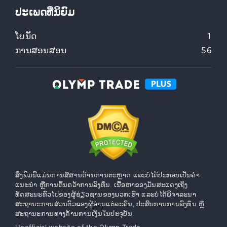
ປະເພດທີ່ນິຍົມ
ໂບນັດ
1
ການສອນສອນ
56
ສິ່ງພິມນີ້ແມ່ນການສື່ສານດ້ານການຕະຫຼາດ ແລະບໍ່ໄດ້ປະກອບເປັນຄໍາ
ແນະນໍາ ຫຼືການຄົ້ນຄວ້າການລົງທຶນ. ເນື້ອຫາຂອງມັນສະແດງເຖິງ
ທັດສະນະທົ່ວໄປຂອງຜູ້ຊ່ຽວຊານຂອງພວກເຮົາ ແລະບໍ່ໄດ້ພິຈາລະນາ
ສະຖານະການສ່ວນຕົວຂອງຜູ້ອ່ານແຕ່ລະຄົນ, ປະສົບການການລົງທຶນ ຫຼື
ສະຖານະການທາງດ້ານການເງິນໃນປະຈຸບັນ.