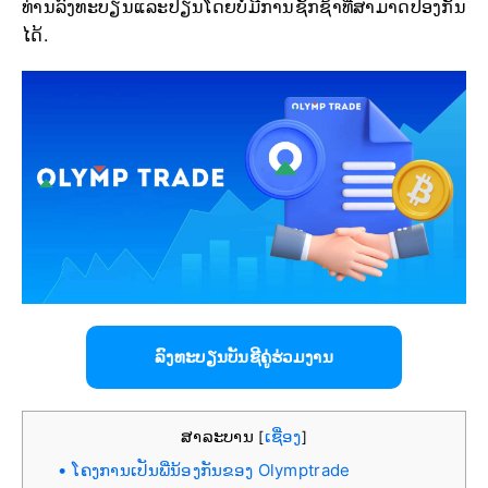
ທ່ານລົງທະບຽນແລະປ່ຽນໂດຍບໍ່ມີການຊັກຊ້າທີ່ສາມາດປ້ອງກັນ
ໄດ້.
ລົງທະບຽນບັນຊີຄູ່ຮ່ວມງານ
ສາລະບານ
ເຊື່ອງ
[
]
ໂຄງການເປັນພີ່ນ້ອງກັນຂອງ Olymptrade