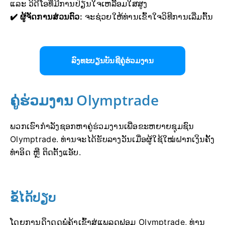
ແລະ ວິດີໂອທີ່ມີການປ່ຽນໃຈເຫລື້ອມໃສສູງ
✔️ ຜູ້ຈັດການສ່ວນຕົວ:
ຈະຊ່ວຍໃຫ້ທ່ານເຂົ້າໃຈວິທີການເລີ່ມຕົ້ນ
ລົງທະບຽນບັນຊີຄູ່ຮ່ວມງານ
ຄູ່ຮ່ວມງານ Olymptrade
ພວກເຮົາກຳລັງຊອກຫາຄູ່ຮ່ວມງານເພື່ອຂະຫຍາຍຊຸມຊົນ
Olymptrade. ທ່ານຈະໄດ້ຮັບລາງວັນເມື່ອຜູ້ໃຊ້ໃໝ່ຝາກເງິນຄັ້ງ
ທຳອິດ ຫຼື ຕິດຕັ້ງແອັບ.
ຂໍ້ໄດ້ປຽບ
ໂດຍການດຶງດູດພໍ່ຄ້າເຂົ້າສູ່ແພລດຟອມ Olymptrade, ທ່ານ