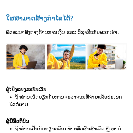
ໃຜສາມາດສ້າງກຳໄລໄດ້?
ພັດທະນາທັງທາງດ້ານການເງິນ ແລະ ວິຊາຊີບກັບພວກເຮົາ.
ຜູ້ເບິ່ງແຍງລະບົບເວັບ
ຖ້າທ່ານເຮັດວຽກກັບການຈະລາຈອນທີ່ຈ່າຍແລ້ວປະເພດ
ໃດກໍ່ຕາມ
ຜູ້ມີອິດທິພົນ
ຖ້າທ່ານເປັນນັກຂຽນບລັອກທີ່ປະສົບຜົນສຳເລັດ ຫຼື ຫາກໍ່