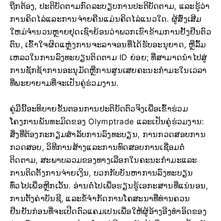
ຖືກຕ້ອງ, ປະຕິບັດຕາມກົດລະບຽບການປະຕິບັດຕາມ, ແລະຮູ້ວ່າ
ການຄິດໄລ່ແລະການຈ່າຍຄືນແມ່ນຄິດໄລ່ແນວໃດ. ຜູ້ສົ່ງເສີມ
ໃຫມ່ຈໍານວນຫຼາຍຢຸດເຊົາຍ້ອນວ່າພວກເຂົາຂ້າມການຢັ້ງຢືນຕົວ
ຕົນ, ເຂົ້າໃຈຜິດແຫຼ່ງການຈະລາຈອນທີ່ໄດ້ຮັບອະນຸຍາດ, ຫຼືລົ້ມ
ເຫລວໃນການລົງທະບຽນຕິດຕາມ ID ຍ່ອຍ; ທີ່ສາມາດນໍາໄປສູ່
ການຊັກຊ້າການອະນຸມັດຫຼືການສູນເສຍຄະນະກໍາມະໃນເວລາ
ທີ່ພະຍາຍາມທີ່ຈະເປັນຄູ່ຮ່ວມງານ.
ຄູ່ມືນີ້ອະທິບາຍຂັ້ນຕອນການປະຕິບັດຕົວຈິງເພື່ອເຂົ້າຮ່ວມ
ໂຄງການພັນທະມິດຂອງ Olymptrade ແລະເປັນຄູ່ຮ່ວມງານ:
ສິ່ງທີ່ຕ້ອງກະກຽມສໍາລັບການລົງທະບຽນ, ການກວດສອບການ
ກວດສອບ, ວິທີການສ້າງແລະການທົດສອບການເຊື່ອມຕໍ່
ຕິດຕາມ, ສະພາບລວມຂອງທາງເລືອກໃນຄະນະກໍາມະແລະ
ການຕິດຕັ້ງການຈ່າຍເງິນ, ບວກກັບບັນຫາການລົງທະບຽນ
ທົ່ວໄປເພື່ອຫຼີກເວັ້ນ. ອ່ານຕໍ່ໄປເພື່ອຮຽນຮູ້ເອກະສານທີ່ແນ່ນອນ,
ການຕັ້ງຄ່າບັນຊີ, ແລະຂໍ້ຈໍາກັດການໂຄສະນາທີ່ທ່ານຄວນ
ຢືນຢັນກ່ອນທີ່ຈະເປີດຕົວແຄມເປນເພື່ອໃຫ້ຜູ້ອ້າງອີງທໍາອິດຂອງ