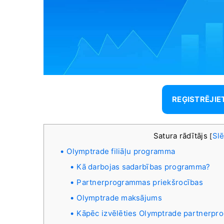
REĢISTRĒJIE
Satura rādītājs
Slē
[
Olymptrade filiāļu programma
Kā darbojas sadarbības programma?
Partnerprogrammas priekšrocības
Olymptrade maksājums
Kāpēc izvēlēties Olymptrade partnerp