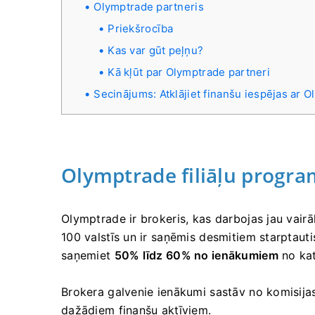
Olymptrade partneris
Priekšrocība
Kas var gūt peļņu?
Kā kļūt par Olymptrade partneri
Secinājums: Atklājiet finanšu iespējas ar 
Olymptrade filiāļu progr
Olymptrade ir brokeris, kas darbojas jau vair
100 valstīs un ir saņēmis desmitiem starptaut
saņemiet
50% līdz 60% no ienākumiem
no kat
Brokera galvenie ienākumi sastāv no komisija
dažādiem finanšu aktīviem.