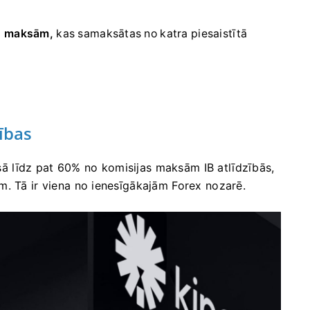
s maksām,
kas samaksātas no katra piesaistītā
ības
 līdz pat 60% no komisijas maksām IB atlīdzībās,
m. Tā ir viena no ienesīgākajām Forex nozarē.