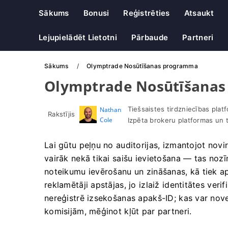
Sākums
Bonusi
Reģistrēties
Atsaukt
Lejupielādēt Lietotni
Pārbaude
Partneri
Sākums
Olymptrade Nosūtīšanas programma
Olymptrade Nosūtīšana
Tiešsaistes tirdzniecības plat
Nathan
Rakstījis
Cole
Izpēta brokeru platformas un 
Lai gūtu peļņu no auditorijas, izmantojot novi
vairāk nekā tikai saišu ievietošana — tas nozī
noteikumu ievērošanu un zināšanas, kā tiek a
reklamētāji apstājas, jo izlaiž identitātes ver
nereģistrē izsekošanas apakš-ID; kas var nov
komisijām, mēģinot kļūt par partneri.