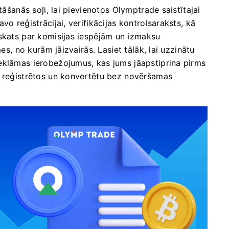
tāšanās soļi, lai pievienotos Olymptrade saistītajai
o reģistrācijai, verifikācijas kontrolsaraksts, kā
rskats par komisijas iespējām un izmaksu
es, no kurām jāizvairās. Lasiet tālāk, lai uzzinātu
eklāmas ierobežojumus, kas jums jāapstiprina pirms
i reģistrētos un konvertētu bez novēršamas