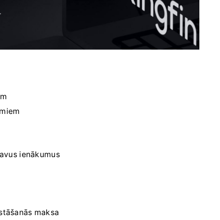
ām
umiem
 savus ienākumus
iestāšanās maksa