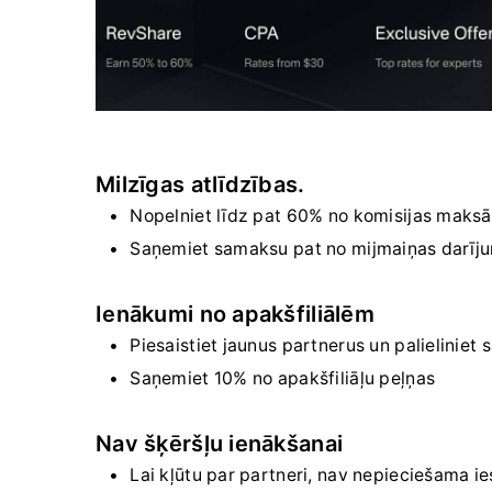
Milzīgas atlīdzības.
Nopelniet līdz pat 60% no komisijas maks
Saņemiet samaksu pat no mijmaiņas darīj
Ienākumi no apakšfiliālēm
Piesaistiet jaunus partnerus un palieliniet
Saņemiet 10% no apakšfiliāļu peļņas
Nav šķēršļu ienākšanai
Lai kļūtu par partneri, nav nepieciešama 