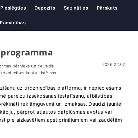
Pieslēgties
Depozīts
Sazināties
Pārskats
Pamācības
s programma
2026.22.07
formas pētnieks un ceļvedis
tirdzniecības kontu sistēmas.
rzīšanu uz tirdzniecības platformu, ir nepieciešams
mē pareizu izsekošanas iestatīšanu, atbilstības
prēķināti reklāmguvumi un izmaksas. Daudzi jaunie
ifikāciju, pārprot atļautos datplūsmas avotus vai
est pie aizkavētiem apstiprinājumiem vai zaudētām