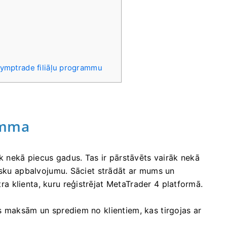
Olymptrade filiāļu programmu
amma
āk nekā piecus gadus. Tas ir pārstāvēts vairāk nekā
isku apbalvojumu. Sāciet strādāt ar mums un
ra klienta, kuru reģistrējat MetaTrader 4 platformā.
s maksām un sprediem no klientiem, kas tirgojas ar