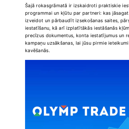
Šajā rokasgrāmatā ir izskaidroti praktiskie ies
programmai un kļūtu par partneri: kas jāsagatav
izveidot un pārbaudīt izsekošanas saites, pā
iestatīšanu, kā arī izplatītākās iestāšanās kļūm
precīzus dokumentus, konta iestatījumus un r
kampaņu uzsākšanas, lai jūsu pirmie ieteikum
kavēšanās.