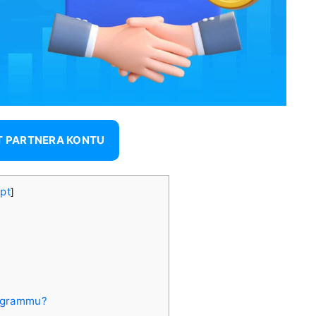
T PARTNERA KONTU
pt
]
rogrammu?