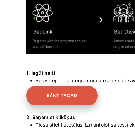
1. Iegūt saiti
Reģistrējieties programmā un saņemiet savu 
SĀKT TAGAD
2. Saņemiet klikšķus
Piesaistiet lietotājus, izmantojot saites, 