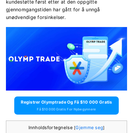
kundestøtte først etter at den oppgitte
gjennomgangstiden har gått for å unngå
unødvendige forsinkelser.
Registrer Olymptrade Og Få $10 000 Gratis
Få $10 000 Gratis For Nybegynnere
Innholdsfortegnelse
Gjemme seg
[
]