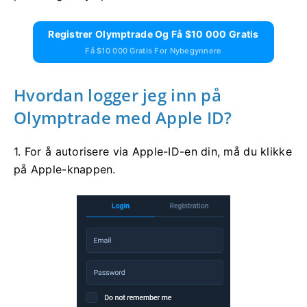
Registrer Olymptrade Og Få $10 000 Gratis
Få $10 000 Gratis For Nybegynnere
Hvordan logger jeg inn på
Olymptrade med Apple ID?
1. For å autorisere via Apple-ID-en din, må du klikke
på Apple-knappen.