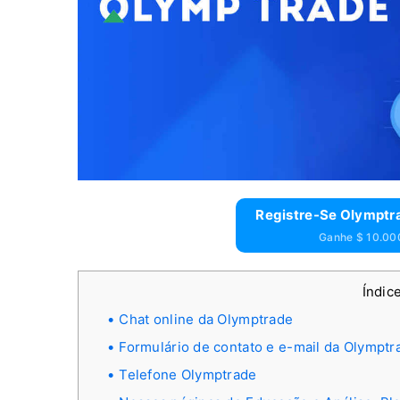
Registre-Se Olymptra
Ganhe $ 10.000
Índic
Chat online da Olymptrade
Formulário de contato e e-mail da Olymptr
Telefone Olymptrade