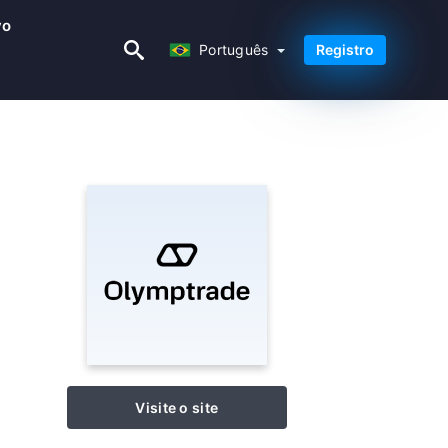
vo
Português
Português
Registro
Visite o site