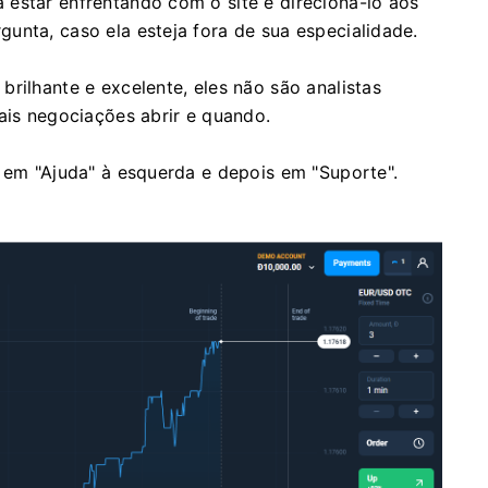
estar enfrentando com o site e direcioná-lo aos
unta, caso ela esteja fora de sua especialidade.
rilhante e excelente, eles não são analistas
ais negociações abrir e quando.
e em "Ajuda" à esquerda e depois em "Suporte".