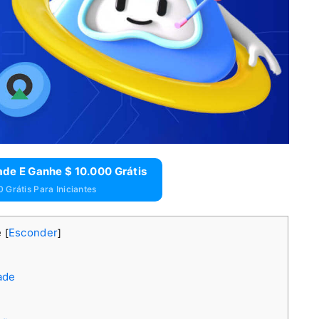
de E Ganhe $ 10.000 Grátis
 Grátis Para Iniciantes
e
Esconder
[
]
ade