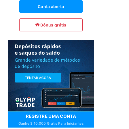
Conta aberta
Bônus grátis
REGISTRE UMA CONTA
Ganhe $ 10.000 Grátis Para Iniciantes