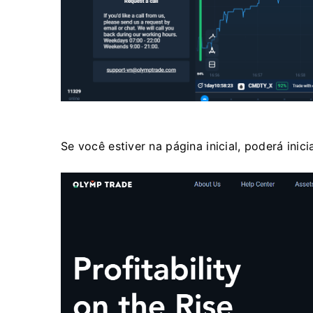
Se você estiver na página inicial, poderá inic