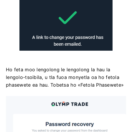
Ho feta moo lengolong le lengolong la hau la
lengolo-tsoibila, u tla fuoa monyetla oa ho fetola
phasewete ea hau. Tobetsa ho «Fetola Phasewete»