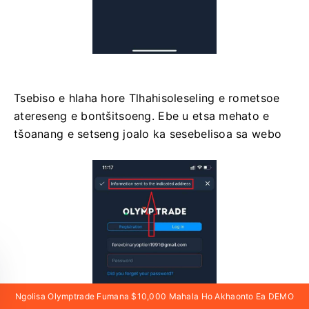
Tsebiso e hlaha hore Tlhahisoleseling e rometsoe
atereseng e bontšitsoeng. Ebe u etsa mehato e
tšoanang e setseng joalo ka sesebelisoa sa webo
Ngolisa Olymptrade Fumana $10,000 Mahala Ho Akhaonto Ea DEMO