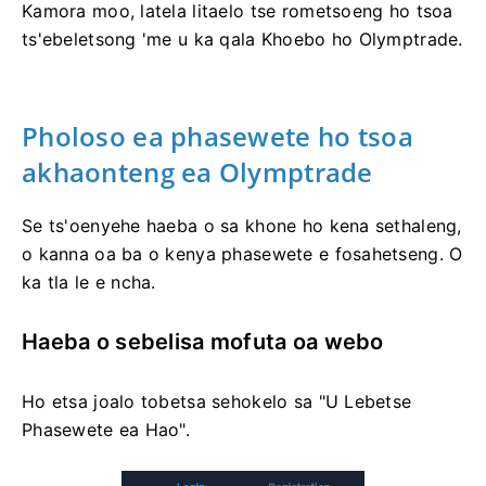
Kamora moo, latela litaelo tse rometsoeng ho tsoa
ts'ebeletsong 'me u ka qala Khoebo ho Olymptrade.
Pholoso ea phasewete ho tsoa
akhaonteng ea Olymptrade
Se ts'oenyehe haeba o sa khone ho kena sethaleng,
o kanna oa ba o kenya phasewete e fosahetseng. O
ka tla le e ncha.
Haeba o sebelisa mofuta oa webo
Ho etsa joalo tobetsa sehokelo sa "U Lebetse
Phasewete ea Hao".