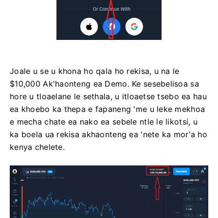
Joale u se u khona ho qala ho rekisa, u na le
$10,000 Ak'haonteng ea Demo. Ke sesebelisoa sa
hore u tloaelane le sethala, u itloaetse tsebo ea hau
ea khoebo ka thepa e fapaneng 'me u leke mekhoa
e mecha chate ea nako ea sebele ntle le likotsi, u
ka boela ua rekisa akhaonteng ea 'nete ka mor'a ho
kenya chelete.