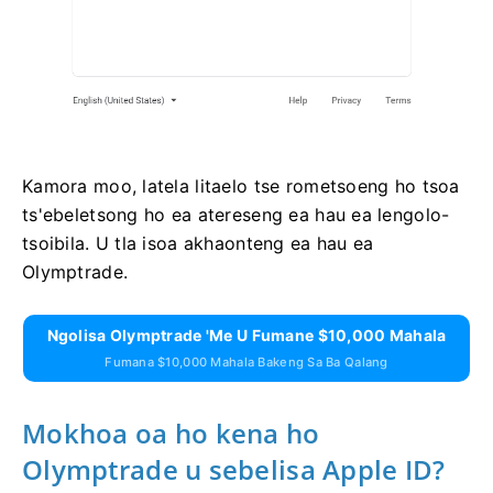
Kamora moo, latela litaelo tse rometsoeng ho tsoa
ts'ebeletsong ho ea atereseng ea hau ea lengolo-
tsoibila. U tla isoa akhaonteng ea hau ea
Olymptrade.
Ngolisa Olymptrade 'me U Fumane $10,000 Mahala
Fumana $10,000 Mahala Bakeng Sa Ba Qalang
Mokhoa oa ho kena ho
Olymptrade u sebelisa Apple ID?