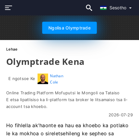
Sesotho
Ngolisa Olymptrade
Lehae
Olymptrade Kena
Nathan
E ngotsoe Ke
Cole
Online Trading Platform Mofuputsi le Mongoli oa Tataiso
E etsa lipatlisiso ka li-platform tsa broker le litsamaiso tsa li-
account tsa khoebo.
2026-07-29
Ho fihlella ak'haonte ea hau ea khoebo ka potlako
le ka mokhoa o sireletsehileng ke sepheo sa