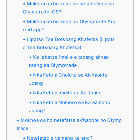
Mokhoa oa ho kena ho sesebelisoa sa
Olymptrade iOS?
Mokhoa oa ho kena ho Olymptrade And
roid app?
Lipotso Tse Botsoang Khafetsa (Lipots
o Tse Botsoang Khafetsa)
Ke lebetse imeile e tsoang akhao
nteng ea Olymptrade
Nka Fetola Chelete ea Ak'haonte
Joang
Nka Fetola Imeile ea Ka Joang
Nka Fetola Nomoro ea Ka ea Fono
Joang?
Mokhoa oa ho netefatsa ak'haonte ho Olymp
trade
Netefatso e tlamang ke eng?