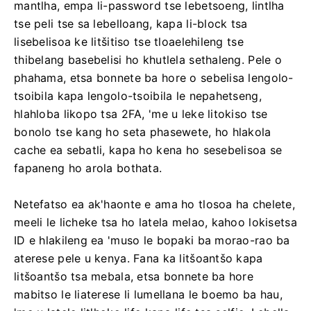
mantlha, empa li-password tse lebetsoeng, lintlha
tse peli tse sa lebelloang, kapa li-block tsa
lisebelisoa ke litšitiso tse tloaelehileng tse
thibelang basebelisi ho khutlela sethaleng. Pele o
phahama, etsa bonnete ba hore o sebelisa lengolo-
tsoibila kapa lengolo-tsoibila le nepahetseng,
hlahloba likopo tsa 2FA, 'me u leke litokiso tse
bonolo tse kang ho seta phasewete, ho hlakola
cache ea sebatli, kapa ho kena ho sesebelisoa se
fapaneng ho arola bothata.
Netefatso ea ak'haonte e ama ho tlosoa ha chelete,
meeli le licheke tsa ho latela melao, kahoo lokisetsa
ID e hlakileng ea 'muso le bopaki ba morao-rao ba
aterese pele u kenya. Fana ka litšoantšo kapa
litšoantšo tsa mebala, etsa bonnete ba hore
mabitso le liaterese li lumellana le boemo ba hau,