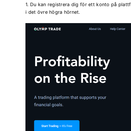
1. Du kan registrera dig för ett konto på pla
i det övre högra hörnet.