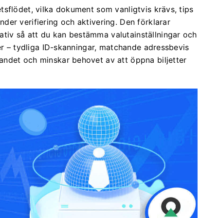
sflödet, vilka dokument som vanligtvis krävs, tips
er verifiering och aktivering. Den förklarar
iv så att du kan bestämma valutainställningar och
ler – tydliga ID-skanningar, matchande adressbevis
ndet och minskar behovet av att öppna biljetter