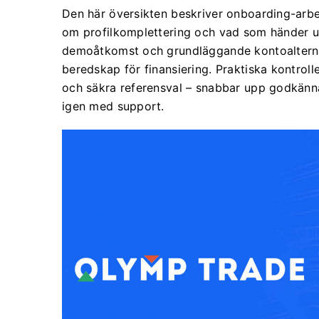
Den här översikten beskriver onboarding-arbet
om profilkomplettering och vad som händer und
demoåtkomst och grundläggande kontoalternat
beredskap för finansiering. Praktiska kontrol
och säkra referensval – snabbar upp godkänna
igen med support.