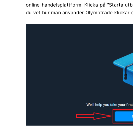
online-handelsplattform. Klicka på "Starta utb
du vet hur man använder Olymptrade klickar d