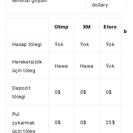
Minimal goýum
dollary
Olimp
XM
Etoro
baz
Hasap tölegi
Ýok
Ýok
Ýok
Ýo
Hereketsizlik
Hawa
Hawa
Ýok
Ýo
üçin töleg
Depozit
0$
0$
0$
0
tölegi
Pul
0$
0$
25$
1
çykarmak
üçin töleg