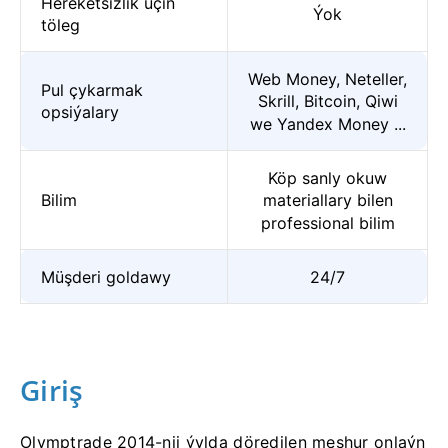
Hereketsizlik üçin
Ýok
töleg
Web Money, Neteller,
Pul çykarmak
Skrill, Bitcoin, Qiwi
opsiýalary
we Yandex Money ...
Köp sanly okuw
Bilim
materiallary bilen
professional bilim
Müşderi goldawy
24/7
Giriş
Olymptrade 2014-nji ýylda döredilen meşhur onlaýn