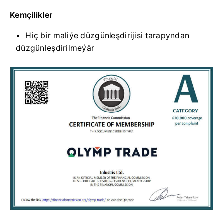
Kemçilikler
Hiç bir maliýe düzgünleşdirijisi tarapyndan
düzgünleşdirilmeýär