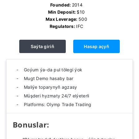
Founded:
2014
Min Deposit:
$10
Max Leverage:
500
Regulators:
IFC
Saýta giriň
Hasap açyň
Goýum ýa-da pul tölegi ýok
Mugt Demo hasaby bar
Maliýe toparynyň agzasy
Müşderi hyzmaty 24/7 elýeterli
Platforms: Olymp Trade Trading
Bonuslar: