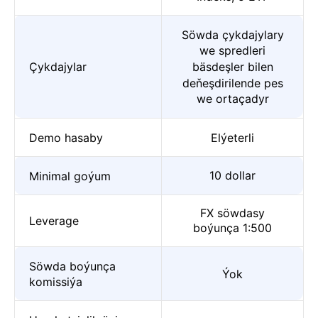
Söwda çykdajylary
we spredleri
Çykdajylar
bäsdeşler bilen
deňeşdirilende pes
we ortaçadyr
Demo hasaby
Elýeterli
10 dollar
Minimal goýum
FX söwdasy
Leverage
boýunça 1:500
Söwda boýunça
Ýok
komissiýa