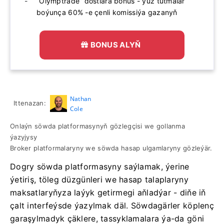
“Olymptrade” dostlara bonus - ýüz tutmalar
boýunça 60% -e çenli komissiýa gazanyň
BONUS ALYŇ
Nathan
Ittenazan:
Cole
Onlaýn söwda platformasynyň gözlegçisi we gollanma
ýazyjysy
Broker platformalaryny we söwda hasap ulgamlaryny gözleýär.
Dogry söwda platformasyny saýlamak, ýerine
ýetiriş, töleg düzgünleri we hasap talaplaryny
maksatlaryňyza laýyk getirmegi aňladýar - diňe iň
çalt interfeýsde ýazylmak däl. Söwdagärler köplenç
garaşylmadyk çäklere, tassyklamalara ýa-da göni