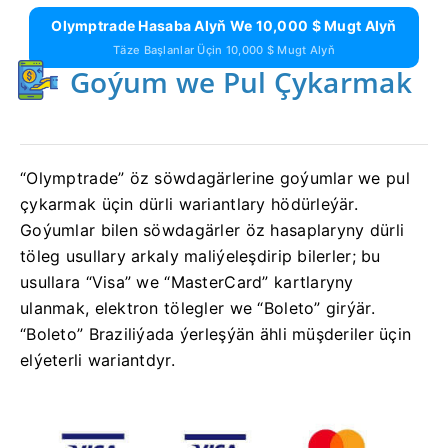
Olymptrade Hasaba Alyň We 10,000 $ Mugt Alyň
Täze Başlanlar Üçin 10,000 $ Mugt Alyň
Goýum we Pul Çykarmak
“Olymptrade” öz söwdagärlerine goýumlar we pul
çykarmak üçin dürli wariantlary hödürleýär.
Goýumlar bilen söwdagärler öz hasaplaryny dürli
töleg usullary arkaly maliýeleşdirip bilerler; bu
usullara “Visa” we “MasterCard” kartlaryny
ulanmak, elektron tölegler we “Boleto” girýär.
“Boleto” Braziliýada ýerleşýän ähli müşderiler üçin
elýeterli wariantdyr.