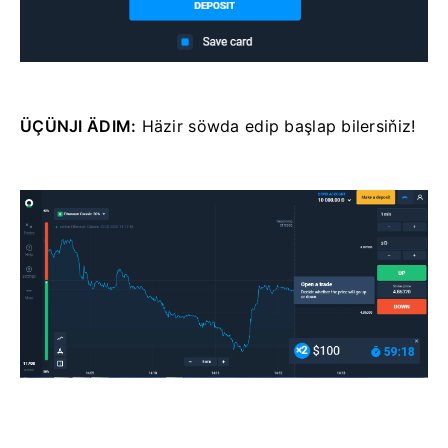
ÜÇÜNJI ÄDIM:
Häzir söwda edip başlap bilersiňiz!