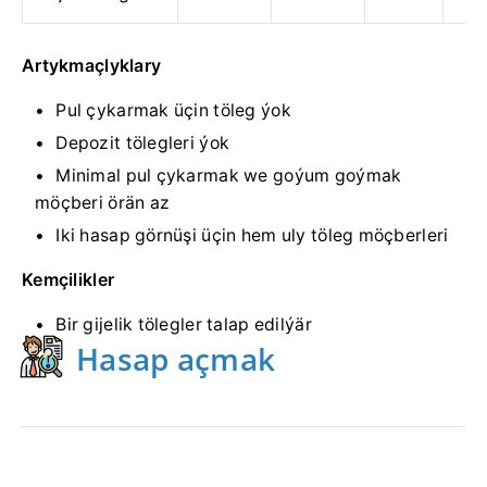
Artykmaçlyklary
Pul çykarmak üçin töleg ýok
Depozit tölegleri ýok
Minimal pul çykarmak we goýum goýmak
möçberi örän az
Iki hasap görnüşi üçin hem uly töleg möçberleri
Kemçilikler
Bir gijelik tölegler talap edilýär
Hasap açmak