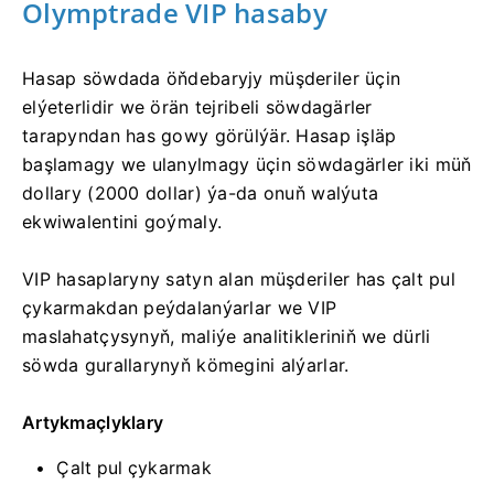
Olymptrade VIP hasaby
Hasap söwdada öňdebaryjy müşderiler üçin
elýeterlidir we örän tejribeli söwdagärler
tarapyndan has gowy görülýär. Hasap işläp
başlamagy we ulanylmagy üçin söwdagärler iki müň
dollary (2000 dollar) ýa-da onuň walýuta
ekwiwalentini goýmaly.
VIP hasaplaryny satyn alan müşderiler has çalt pul
çykarmakdan peýdalanýarlar we VIP
maslahatçysynyň, maliýe analitikleriniň we dürli
söwda gurallarynyň kömegini alýarlar.
Artykmaçlyklary
Çalt pul çykarmak