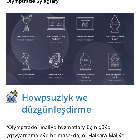
Olymptrade Sylaglary
Howpsuzlyk we
düzgünleşdirme
“Olymptrade” maliýe hyzmatlary üçin güýçli
ygtyýarnama eýe bolmasa-da, ol Halkara Maliýe