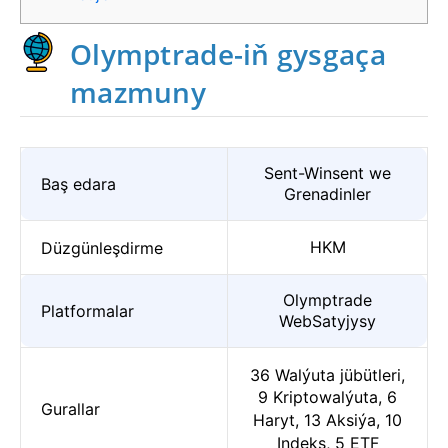
Olymptrade-iň gysgaça
mazmuny
Sent-Winsent we
Baş edara
Grenadinler
HKM
Düzgünleşdirme
Olymptrade
Platformalar
WebSatyjysy
36 Walýuta jübütleri,
9 Kriptowalýuta, 6
Gurallar
Haryt, 13 Aksiýa, 10
Indeks, 5 ETF