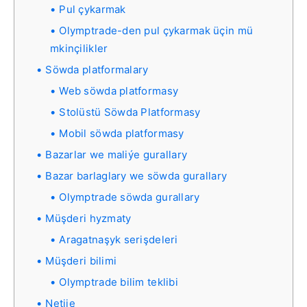
Pul çykarmak
Olymptrade-den pul çykarmak üçin mü
mkinçilikler
Söwda platformalary
Web söwda platformasy
Stolüstü Söwda Platformasy
Mobil söwda platformasy
Bazarlar we maliýe gurallary
Bazar barlaglary we söwda gurallary
Olymptrade söwda gurallary
Müşderi hyzmaty
Aragatnaşyk serişdeleri
Müşderi bilimi
Olymptrade bilim teklibi
Netije