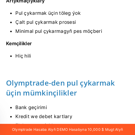
Artykmaçlyklary
Pul çykarmak üçin töleg ýok
Çalt pul çykarmak prosesi
Minimal pul çykarmagyň pes möçberi
Kemçilikler
Hiç hili
Olymptrade-den pul çykarmak
üçin mümkinçilikler
Bank geçirimi
Kredit we debet kartlary
Elektron gapjyklar
Olymptrade Hasaba Alyň DEMO Hasabyna 10,000 $ Mugt Alyň