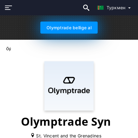
Туркмен
Olymptrade bellige al
Öý
Olymptrade Syn
St. Vincent and the Grenadines