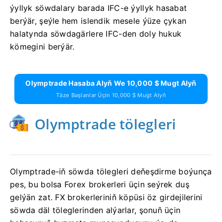
ýyllyk söwdalary barada IFC-e ýyllyk hasabat
berýär, şeýle hem islendik mesele ýüze çykan
halatynda söwdagärlere IFC-den doly hukuk
kömegini berýär.
Olymptrade Hasaba Alyň We 10,000 $ Mugt Alyň
Täze Başlanlar Üçin 10,000 $ Mugt Alyň
Olymptrade tölegleri
Olymptrade-iň söwda tölegleri deňeşdirme boýunça
pes, bu bolsa Forex brokerleri üçin seýrek duş
gelýän zat. FX brokerleriniň köpüsi öz girdejilerini
söwda däl töleglerinden alýarlar, şonuň üçin