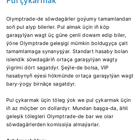
Pul çykarmak
Olymptrade-de söwdagärler goýumy tamamlandan
soň pul alyp bilerler. Pul almak üçin iň köp
garaşylýan wagt üç güne çenli dowam edip biler,
ýöne Olymptrade geleşigi mümkin boldugyça çalt
tamamlamaga synanyşýar. Standart hasaby bolan
islendik söwdagäriň ortaça garaşylýan wagty
ýigrimi dört sagatdyr. Şeýle-de bolsa, VIP
hasabynyň eýesi hökmünde ortaça garaşylýan wagt
bary-ýogy birnäçe sagatdyr.
Pul çykarmak üçin töleg ýok we pul çykarmak üçin
iň az möçber on dollardyr. Mundan başga-da, ähli
geleşik tölegleri Olymptrade-de bar we olar
söwdagärlerden komissiýa almaýarlar.