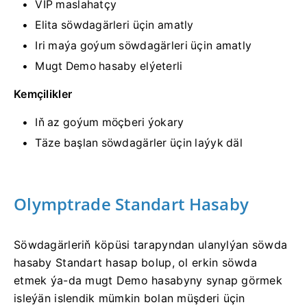
VIP maslahatçy
Elita söwdagärleri üçin amatly
Iri maýa goýum söwdagärleri üçin amatly
Mugt Demo hasaby elýeterli
Kemçilikler
Iň az goýum möçberi ýokary
Täze başlan söwdagärler üçin laýyk däl
Olymptrade Standart Hasaby
Söwdagärleriň köpüsi tarapyndan ulanylýan söwda
hasaby Standart hasap bolup, ol erkin söwda
etmek ýa-da mugt Demo hasabyny synap görmek
isleýän islendik mümkin bolan müşderi üçin