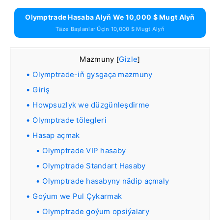
Olymptrade Hasaba Alyň We 10,000 $ Mugt Alyň
Täze Başlanlar Üçin 10,000 $ Mugt Alyň
Mazmuny
Gizle
[
]
Olymptrade-iň gysgaça mazmuny
Giriş
Howpsuzlyk we düzgünleşdirme
Olymptrade tölegleri
Hasap açmak
Olymptrade VIP hasaby
Olymptrade Standart Hasaby
Olymptrade hasabyny nädip açmaly
Goýum we Pul Çykarmak
Olymptrade goýum opsiýalary