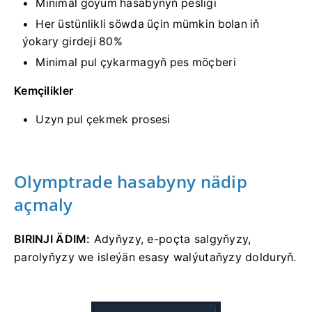
Minimal goýum hasabynyň pesligi
Her üstünlikli söwda üçin mümkin bolan iň
ýokary girdeji 80%
Minimal pul çykarmagyň pes möçberi
Kemçilikler
Uzyn pul çekmek prosesi
Olymptrade hasabyny nädip
açmaly
BIRINJI ÄDIM:
Adyňyzy, e-poçta salgyňyzy,
parolyňyzy we isleýän esasy walýutaňyzy dolduryň.