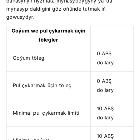
bahasynyň hyzmata mynasypdygyny ýa-da
mynasyp däldigini göz öňünde tutmak iň
gowusydyr.
Goýum we pul çykarmak üçin
tölegler
0 ABŞ
Goýum tölegi
dollary
0 ABŞ
Pul çykarmak üçin töleg
dollary
10 ABŞ
Minimal pul çykarmak limiti
dollary
10 ABŞ