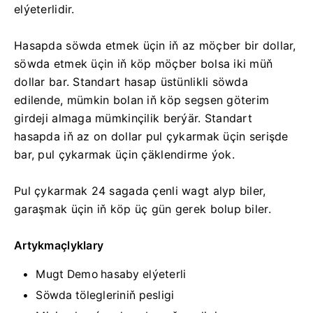
elýeterlidir.
Hasapda söwda etmek üçin iň az möçber bir dollar,
söwda etmek üçin iň köp möçber bolsa iki müň
dollar bar. Standart hasap üstünlikli söwda
edilende, mümkin bolan iň köp segsen göterim
girdeji almaga mümkinçilik berýär. Standart
hasapda iň az on dollar pul çykarmak üçin serişde
bar, pul çykarmak üçin çäklendirme ýok.
Pul çykarmak 24 sagada çenli wagt alyp biler,
garaşmak üçin iň köp üç gün gerek bolup biler.
Artykmaçlyklary
Mugt Demo hasaby elýeterli
Söwda tölegleriniň pesligi