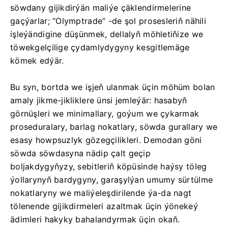
söwdany gijikdirýän maliýe çäklendirmelerine
gaçýarlar; “Olymptrade” -de şol prosesleriň nähili
işleýändigine düşünmek, dellalyň möhletiňize we
töwekgelçilige çydamlydygyny kesgitlemäge
kömek edýär.
Bu syn, bortda we işjeň ulanmak üçin möhüm bolan
amaly jikme-jikliklere ünsi jemleýär: hasabyň
görnüşleri we minimallary, goýum we çykarmak
proseduralary, barlag nokatlary, söwda gurallary we
esasy howpsuzlyk gözegçilikleri. Demodan göni
söwda söwdasyna nädip çalt geçip
boljakdygyňyzy, sebitleriň köpüsinde haýsy töleg
ýollarynyň bardygyny, garaşylýan umumy sürtülme
nokatlaryny we maliýeleşdirilende ýa-da nagt
tölenende gijikdirmeleri azaltmak üçin ýönekeý
ädimleri hakyky bahalandyrmak üçin okaň.