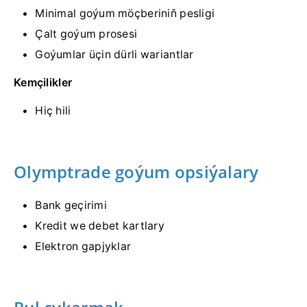
Minimal goýum möçberiniň pesligi
Çalt goýum prosesi
Goýumlar üçin dürli wariantlar
Kemçilikler
Hiç hili
Olymptrade goýum opsiýalary
Bank geçirimi
Kredit we debet kartlary
Elektron gapjyklar