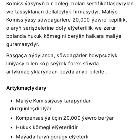
Komissiýasynyň bir bölegi bolan sertifikatlaşdyrylan
we tassyklanan dellalçylyk firmasydyr. Maliýe
Komissiýasy söwdagärlere 20,000 ýewro kepillik,
olaryň serişdelerine doly elýeterlilik we zerur
bolanda hukuk kömegini berýän halkara maliýe
guramasydyr.
Başgaça aýdylanda, söwdagärler howpsuzlyk
liniýasy bilen köp seýrek forex söwda
artykmaçlyklaryndan peýdalanyp bilerler.
Artykmaçlyklary
Maliýe Komissiýasy tarapyndan
düzgünleşdirilýär
Kompensasiýa üçin 20,000 ýewro berýär
Hukuk kömegi elýeterlidir
Maýadarlaryň goragy elýeterli