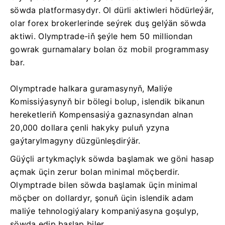
söwda platformasydyr. Ol dürli aktiwleri hödürleýär,
olar forex brokerlerinde seýrek duş gelýän söwda
aktiwi. Olymptrade-iň şeýle hem 50 milliondan
gowrak gurnamalary bolan öz mobil programmasy
bar.
Olymptrade halkara guramasynyň, Maliýe
Komissiýasynyň bir bölegi bolup, islendik bikanun
hereketleriň Kompensasiýa gaznasyndan alnan
20,000 dollara çenli hakyky puluň yzyna
gaýtarylmagyny düzgünleşdirýär.
Güýçli artykmaçlyk söwda başlamak we göni hasap
açmak üçin zerur bolan minimal möçberdir.
Olymptrade bilen söwda başlamak üçin minimal
möçber on dollardyr, şonuň üçin islendik adam
maliýe tehnologiýalary kompaniýasyna goşulyp,
söwda edip başlap biler.