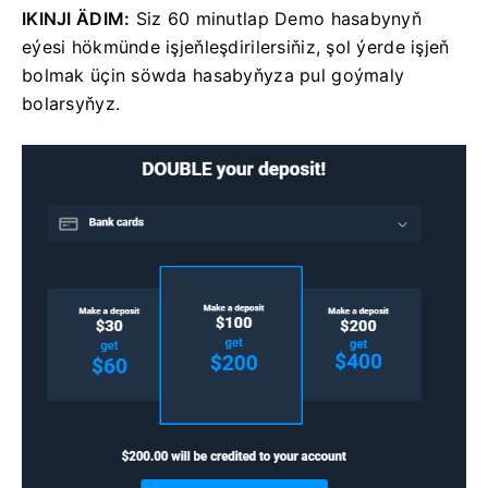
IKINJI ÄDIM:
Siz 60 minutlap Demo hasabynyň
eýesi hökmünde işjeňleşdirilersiňiz, şol ýerde işjeň
bolmak üçin söwda hasabyňyza pul goýmaly
bolarsyňyz.