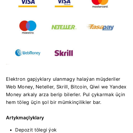
Elektron gapjyklary ulanmagy halaýan müşderiler
Web Money, Neteller, Skrill, Bitcoin, Qiwi we Yandex
Money arkaly arza berip bilerler. Pul çykarmak üçin
hem töleg üçin şol bir mümkinçilikler bar.
Artykmaçlyklary
Depozit tölegi ýok