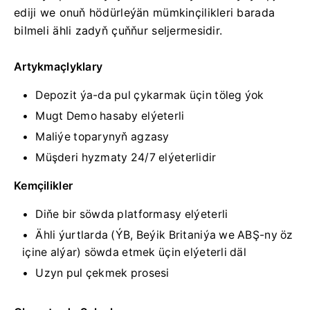
ediji we onuň hödürleýän mümkinçilikleri barada
bilmeli ähli zadyň çuňňur seljermesidir.
Artykmaçlyklary
Depozit ýa-da pul çykarmak üçin töleg ýok
Mugt Demo hasaby elýeterli
Maliýe toparynyň agzasy
Müşderi hyzmaty 24/7 elýeterlidir
Kemçilikler
Diňe bir söwda platformasy elýeterli
Ähli ýurtlarda (ÝB, Beýik Britaniýa we ABŞ-ny öz
içine alýar) söwda etmek üçin elýeterli däl
Uzyn pul çekmek prosesi