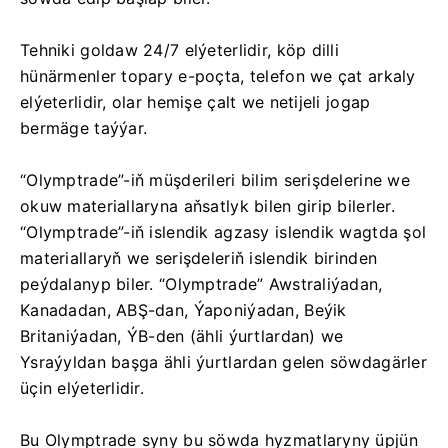
Tehniki goldaw 24/7 elýeterlidir, köp dilli
hünärmenler topary e-poçta, telefon we çat arkaly
elýeterlidir, olar hemişe çalt we netijeli jogap
bermäge taýýar.
“Olymptrade”-iň müşderileri bilim serişdelerine we
okuw materiallaryna aňsatlyk bilen girip bilerler.
“Olymptrade”-iň islendik agzasy islendik wagtda şol
materiallaryň we serişdeleriň islendik birinden
peýdalanyp biler. “Olymptrade” Awstraliýadan,
Kanadadan, ABŞ-dan, Ýaponiýadan, Beýik
Britaniýadan, ÝB-den (ähli ýurtlardan) we
Ysraýyldan başga ähli ýurtlardan gelen söwdagärler
üçin elýeterlidir.
Bu Olymptrade syny bu söwda hyzmatlaryny üpjün