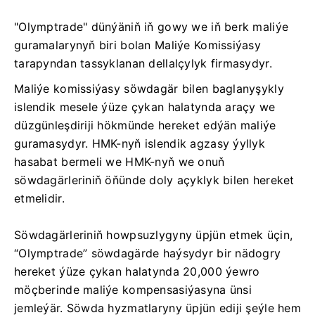
"Olymptrade" dünýäniň iň gowy we iň berk maliýe
guramalarynyň biri bolan Maliýe Komissiýasy
tarapyndan tassyklanan dellalçylyk firmasydyr.
Maliýe komissiýasy söwdagär bilen baglanyşykly
islendik mesele ýüze çykan halatynda araçy we
düzgünleşdiriji hökmünde hereket edýän maliýe
guramasydyr. HMK-nyň islendik agzasy ýyllyk
hasabat bermeli we HMK-nyň we onuň
söwdagärleriniň öňünde doly açyklyk bilen hereket
etmelidir.
Söwdagärleriniň howpsuzlygyny üpjün etmek üçin,
“Olymptrade” söwdagärde haýsydyr bir nädogry
hereket ýüze çykan halatynda 20,000 ýewro
möçberinde maliýe kompensasiýasyna ünsi
jemleýär. Söwda hyzmatlaryny üpjün ediji şeýle hem