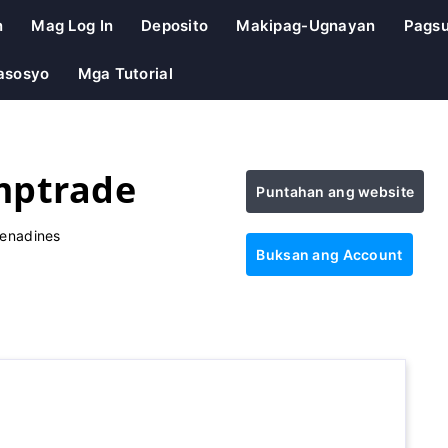
n
Mag Log In
Deposito
Makipag-Ugnayan
Pagsu
asosyo
Mga Tutorial
mptrade
Puntahan ang website
renadines
Buksan ang Account