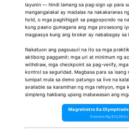
layunin — hindi lamang sa pag-sign up para
mangangalakal ay madalas na nakakaranas ng
hold, o mga paghihigpit sa pagpopondo na na
kung paano gumagana ang mga prosesong iyo
magpasya kung ang broker ay nababagay sa iy
Nakatuon ang pagsusuri na ito sa mga praktik
aktibong paggamit: mga uri at minimum ng 
withdraw, mga checkpoint sa pag-verify, mga
kontrol sa seguridad. Magbasa para sa isang
lumipat mula sa demo patungo sa live na ka
available sa karamihan ng mga rehiyon, mga k
simpleng hakbang upang mabawasan ang mga
Magrehistro Sa Olymptrade
Kumuha Ng $10,000 Li