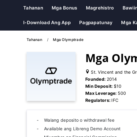
Tahanan
Mga Bonus
Magrehistro
Bawii
I-Download Ang App
Pagpapatunay
Mga K
Tahanan
Mga Olymptrade
Mga Oly
St. Vincent and the G
Founded:
2014
Min Deposit:
$10
Max Leverage:
500
Regulators:
IFC
Walang deposito o withdrawal fee
Available ang Libreng Demo Account