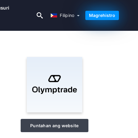
suri
Filipino
Filipino
Magrehistro
Puntahan ang website