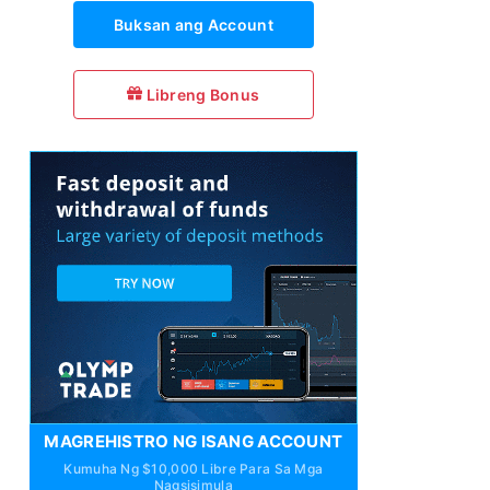
Buksan ang Account
Libreng Bonus
MAGREHISTRO NG ISANG ACCOUNT
Kumuha Ng $10,000 Libre Para Sa Mga
Nagsisimula