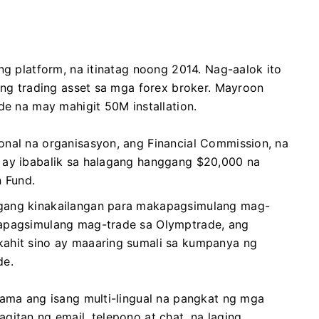
ng platform, na itinatag noong 2014. Nag-aalok ito
rang trading asset sa mga forex broker. Mayroon
de na may mahigit 50M installation.
onal na organisasyon, ang Financial Commission, na
 ay ibabalik sa halagang hanggang $20,000 na
 Fund.
agang kinakailangan para makapagsimulang mag-
kapagsimulang mag-trade sa Olymptrade, ang
kahit sino ay maaaring sumali sa kumpanya ng
de.
sama ang isang multi-lingual na pangkat ng mga
gitan ng email, telepono at chat, na laging