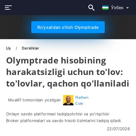
Ўзбек
Ro'yxatdan o'tish Olymptrade
Uy
Darsliklar
Olymptrade hisobining
harakatsizligi uchun to'lov:
to'lovlar, qachon qo'llaniladi
Nathan
Muallif tomonidan yozilgan
Cole
Onlayn savdo platformasi tadqiqotchisi va yo'riqchisi
Broker platformalari va savdo hisob tizimlarini tadqiq qiladi.
22/07/2026