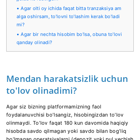
Agar olti oy ichida faqat bitta tranzaksiya am
alga oshirsam, to'lovni to'lashim kerak bo'ladi
mi?
Agar bir nechta hisobim bo'lsa, obuna to'lovi
qanday olinadi?
Mendan harakatsizlik uchun
to'lov olinadimi?
Agar siz bizning platformamizning faol
foydalanuvchisi bo'lsangiz, hisobingizdan to'lov
olinmaydi. To'lov faqat 180 kun davomida haqiqiy
hisobda savdo qilmagan yoki savdo bilan bog'liq
bo'lmagan operatsiyalarni (depozit yoki pul yechish