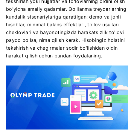
tekshirish yoki hujjatlar va toʻlovlarning oldini olish
boʻyicha amaliy qadamlar. Qo'llanma treyderlarning
kundalik stsenariylariga qaratilgan: demo va jonli
hisoblar, minimal balans effektlari, to'lov usullari
cheklovlari va bayonotingizda harakatsizlik to'lovi
paydo bo'lsa, nima qilish kerak. Hisobingiz holatini
tekshirish va chegirmalar sodir bo'lishidan oldin
harakat qilish uchun bundan foydalaning.