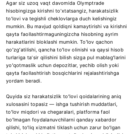
Agar siz uzoq vaqt davomida Olymptrade
hisobingizga kirishni to'xtatsangiz, harakatsizlik
to'lovi va tegishli cheklovlarga duch kelishingiz
mumkin. Bu mavjud qoldiqni kamaytirishi va kirishni
qayta faollashtirmaguningizcha hisobning ayrim
harakatlarini bloklashi mumkin. Toʻlov qachon
qoʻzgʻatilishi, qancha toʻlov olinishi va qaysi hisob
turlariga taʼsir qilishini bilish sizga pul mablagʻlarini
yoʻqotmaslik uchun depozitlar, yechib olish yoki
qayta faollashtirish bosqichlarini rejalashtirishga
yordam beradi.
Quyida siz harakatsizlik toʻlovi qoidalarining aniq
xulosasini topasiz — ishga tushirish muddatlari,
toʻlov miqdori va chegaralari, platforma faol
boʻlmagan foydalanuvchilarni qanday xabardor
qilishi, toʻliq xizmatni tiklash uchun zarur boʻlgan