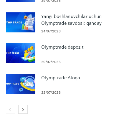
29/07/2026
Yangi boshlanuvchilar uchun
Olymptrade savdosi: qanday
savdo qilish kerak
24/07/2026
Olymptrade depozit
29/07/2026
Olymptrade Aloqa
22/07/2026