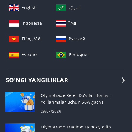
English
العربيّة
Indonesia
ไทย
Tiếng Việt
Русский
Español
Português
SO'NGI YANGILIKLAR
Olymptrade Refer Do'stlar Bonusi -
Yo'llanmalar uchun 60% gacha
komissiya oling
29/07/2026
Olymptrade Trading: Qanday qilib