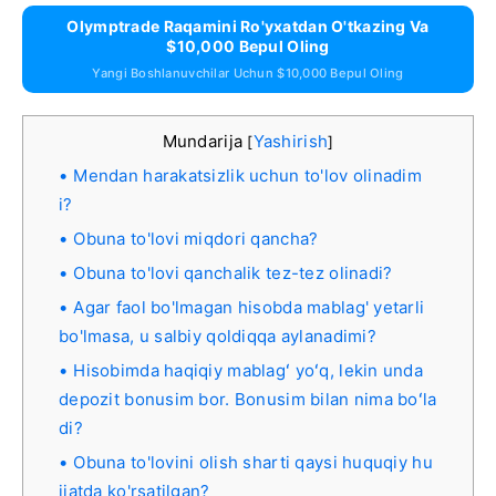
Olymptrade Raqamini Ro'yxatdan O'tkazing Va
$10,000 Bepul Oling
Yangi Boshlanuvchilar Uchun $10,000 Bepul Oling
Mundarija
Yashirish
[
]
Mendan harakatsizlik uchun to'lov olinadim
i?
Obuna to'lovi miqdori qancha?
Obuna to'lovi qanchalik tez-tez olinadi?
Agar faol bo'lmagan hisobda mablag' yetarli
bo'lmasa, u salbiy qoldiqqa aylanadimi?
Hisobimda haqiqiy mablagʻ yoʻq, lekin unda
depozit bonusim bor. Bonusim bilan nima boʻla
di?
Obuna to'lovini olish sharti qaysi huquqiy hu
jjatda ko'rsatilgan?