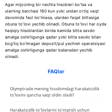
Agar mijozning bir nechta hisoblari bo'lsa va
ularning barchasi 180 kun yoki undan ortiq vaqt
davomida faol bo'lmasa, ulardan faqat bittasiga
obuna to'lovi yechib olinadi. Obuna to'lovi har oyda
haqiqiy hisoblardan birida kamida bitta savdo
amalga oshirilgunga qadar yoki bitta savdo bilan
bog'liq bo'lmagan depozit/pul yechish operatsiyasi
amalga oshirilgunga qadar balansdan yechib
olinadi.
FAQlar
Olymptrade mening hisobimdagi harakatsizlik
toʻlovini qancha vaqt oldin oladi?
Harakatsizlik to'lovlarini to'xtatish uchun