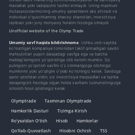
maslahat yoki tadqiqotni tashkil etmaydi. Uning mazmuni
mutaxassislarimizning umumiy qarashlarini aks ettiradi va
individual o'quvchilarning shaxsiy sharoitlari, investitsiya
tajribasi yoki joriy moliyaviy holatini hisobga olmaydi.
Unofficial website of the Olymp Trade
Umumiy xavf haqida bildirishnoma
: Ushbu veb-saytda
ko'rsatilgan kompaniya tomonidan taklif qilinadigan savdo
mahsulotlari yuqori darajadagi xavfga ega va barcha
mablag'laringizni yo'qotishiga olib kelishi mumkin. Siz
pulingizni yo'qotish xavfini o'z zimmangizga olishingiz
mumkinmi yoki yo'qligini o'ylab ko'rishingiz kerak. Savdoga
qaror qilishdan oldin, siz investitsiya maqsadlari va tajriba
darajangizni hisobga olgan holda xavflarni tushunishingizga
ishonch hosil qilishingiz kerak.
Olymptrade
Taxminan Olymptrade
Hamkorlik Dasturi
Tizimga Kirish
Ro'yxatdan O'tish
Hisob
Hamkorlar
Qo'llab-Quvvatlash
Hisobni Ochish
TSS