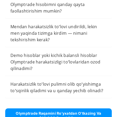
Olymptrade hisobimni qanday qayta
faollashtirishim mumkin?
Mendan harakatsizlik toʻlovi undirildi, lekin
men yaqinda tizimga kirdim — nimani
tekshirishim kerak?
Demo hisoblar yoki kichik balansli hisoblar
Olymptrade harakatsizligi toʻlovlaridan ozod
qilinadimi?
Harakatsizlik toʻlovi pulimni olib qoʻyishimga
toʻsqinlik qiladimi va u qanday yechib olinadi?
Olymptrade Raqamini Ro'yxatdan O'tkazing Va