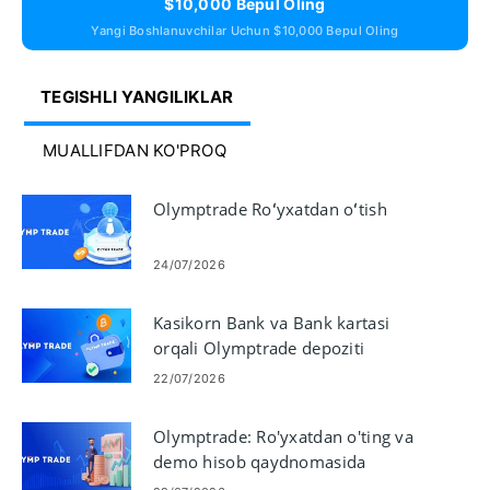
$10,000 Bepul Oling
Yangi Boshlanuvchilar Uchun $10,000 Bepul Oling
TEGISHLI YANGILIKLAR
MUALLIFDAN KO'PROQ
Olymptrade Roʻyxatdan oʻtish
24/07/2026
Kasikorn Bank va Bank kartasi
orqali Olymptrade depoziti
22/07/2026
Olymptrade: Ro'yxatdan o'ting va
demo hisob qaydnomasida
savdoni boshlang