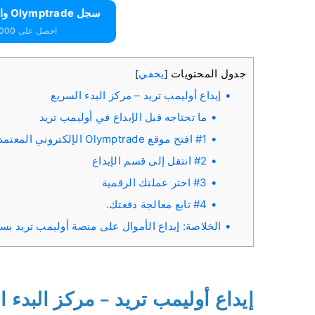
سجل Olymptrade واحصل على 10000 دولار مجانًا
احصل على 10000 دولار مجانًا للمبتدئين
جدول المحتويات
يخفي
]
[
إيداع أوليمب تريد – مركز البدء السريع
ما تحتاجه قبل الإيداع في أوليمب تريد
#1 افتح موقع Olymptrade الإلكتروني المعتمد
#2 انتقل إلى قسم الإيداع
#3 اختر عملتك الرقمية
#4 تابع معالجة دفعتك.
الخلاصة: إيداع الأموال على منصة أوليمب تريد بس
إيداع أوليمب تريد – مركز البدء ا