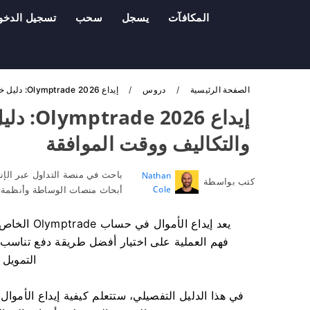
المكافآت
يسجل
سحب
تسجيل الدخو
الصفحة الرئيسية
دروس
إيداع Olymptrade 2026: دليل خطوة بخطوة لإضافة الأموال والتكاليف ووقت الموافقة
إيداع 6
والتكاليف ووقت الموافقة
باحث في منصة التداول عبر الإن
Nathan
كتب بواسطة
Cole
أبحاث منصات الوساطة وأنظمة ح
يعد إيداع 
التمويل 