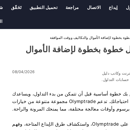
ل
إيداع
الاتصال
مراجعة
تحميل التطبيق
تَحَقّق
شر
ال
Olymptrade 202: دليل خطوة بخطوة لإضافة الأموال
08/04/2026
ترنت وكاتب دليل
سابات التداول.
الأموال في حساب Olymptrade الخاص بك خطوة أساسية قبل أن تتمكن من بدء التداول، ويساعدك
فهم العملية على اختيار أفضل طريقة دفع تناسب احتياجاتك. تدعم Olymptrade مجموعة متنوعة من خيارات
برسوم وأوقات معالجة مختلفة، مما يمنحك المرونة والراحة.
في هذا الدليل التفصيلي، ستتعلم كيفية إيداع الأموال على Olymptrade، واستكشاف طرق الإيداع المتاحة، وفهم