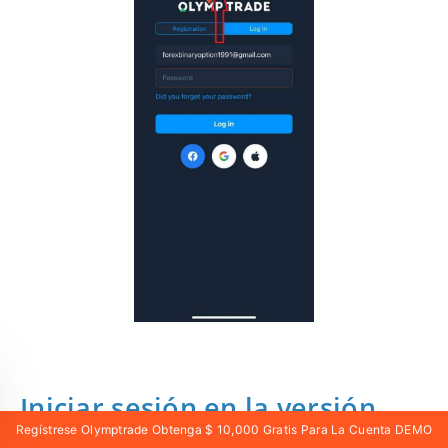
Iniciar sesión en la versión
Regístrese Olymptrade Obtenga $ 10,000 Gratis Para La Cuenta DEMO
web móvil de Olymptrade