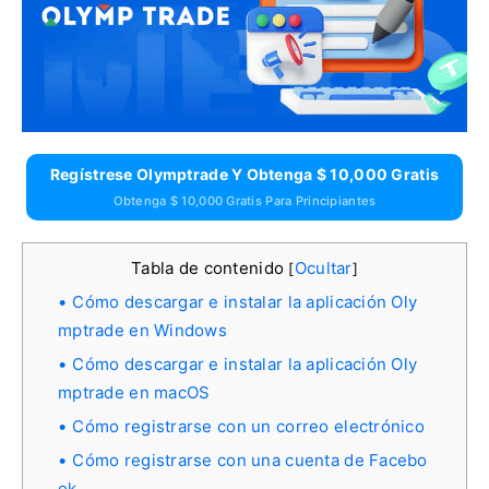
Regístrese Olymptrade Y Obtenga $ 10,000 Gratis
Obtenga $ 10,000 Gratis Para Principiantes
Tabla de contenido
Ocultar
[
]
Cómo descargar e instalar la aplicación Oly
mptrade en Windows
Cómo descargar e instalar la aplicación Oly
mptrade en macOS
Cómo registrarse con un correo electrónico
Cómo registrarse con una cuenta de Facebo
ok