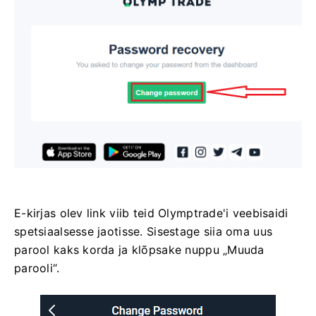
E-kirjas olev link viib teid Olymptrade'i veebisaidi
spetsiaalsesse jaotisse. Sisestage siia oma uus
parool kaks korda ja klõpsake nuppu „Muuda
parooli“.