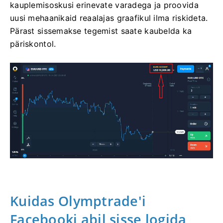
kauplemisoskusi erinevate varadega ja proovida
uusi mehaanikaid reaalajas graafikul ilma riskideta.
Pärast sissemakse tegemist saate kaubelda ka
päriskontol.
Kuidas Olymptrade'i
Facebooki abil sisse logida