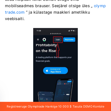
mobiilseadmes brauser. Seejärel otsige üles „
olymp
trade.com
” ja külastage maakleri ametlikku
veebisaiti.
Registreeruge Olymptrade Hankige 10 000 $ Tasuta DEMO Kontole