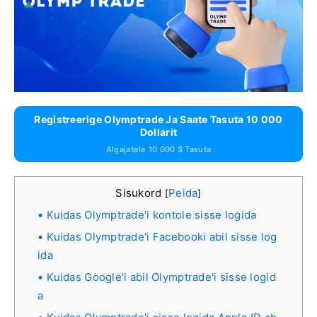
Registreerige Olymptrade Ja Saate Tasuta 10 000
Dollarit
Algajatele 10 000 $ Tasuta
Sisukord
Peida
[
]
Kuidas Olymptrade'i kontole sisse logida
Kuidas Olymptrade'i Facebooki abil sisse log
ida
Kuidas Google'i abil Olymptrade'i sisse logid
a