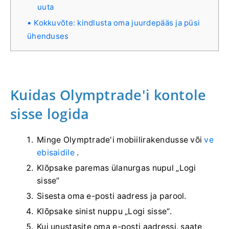
uuta
Kokkuvõte: kindlusta oma juurdepääs ja püsi
ühenduses
Kuidas Olymptrade'i kontole
sisse logida
Minge Olymptrade'i mobiilirakendusse või
ve
ebisaidile
.
Klõpsake paremas ülanurgas nupul „Logi
sisse”
Sisesta oma e-posti aadress ja parool.
Klõpsake sinist nuppu „Logi sisse“.
Kui unustasite oma e-posti aadressi, saate