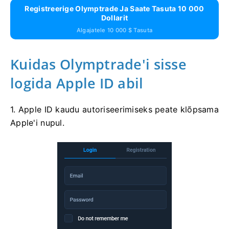
Registreerige Olymptrade Ja Saate Tasuta 10 000
Dollarit
Algajatele 10 000 $ Tasuta
Kuidas Olymptrade'i sisse
logida Apple ID abil
1. Apple ID kaudu autoriseerimiseks peate klõpsama
Apple'i nupul.