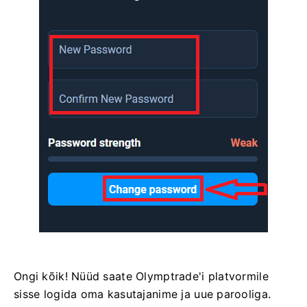
Ongi kõik! Nüüd saate Olymptrade'i platvormile
sisse logida oma kasutajanime ja uue parooliga.