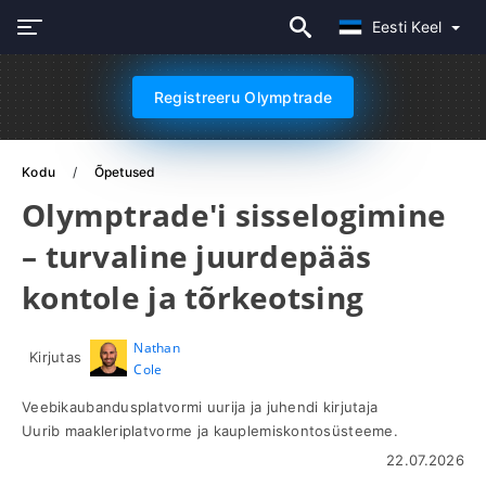
Eesti Keel
Registreeru Olymptrade
Kodu
Õpetused
Olymptrade'i sisselogimine
– turvaline juurdepääs
kontole ja tõrkeotsing
Nathan
Kirjutas
Cole
Veebikaubandusplatvormi uurija ja juhendi kirjutaja
Uurib maakleriplatvorme ja kauplemiskontosüsteeme.
22.07.2026