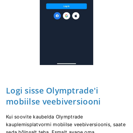
Logi sisse Olymptrade'i
mobiilse veebiversiooni
Kui soovite kaubelda Olymptrade
kauplemisplatvormi mobiilse veebiversioonis, saate
seda hõlpsalt teha. Esmalt avage oma