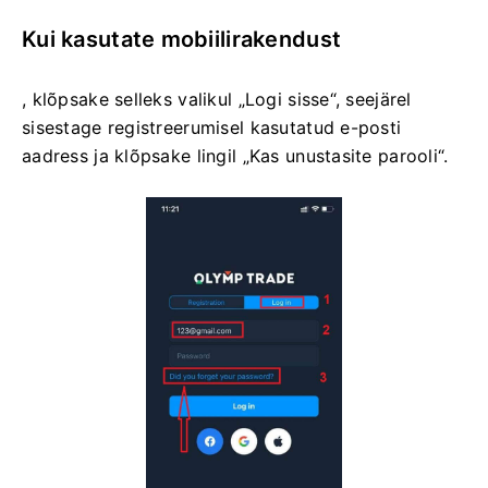
Kui kasutate mobiilirakendust
, klõpsake selleks valikul „Logi sisse“, seejärel
sisestage registreerumisel kasutatud e-posti
aadress ja klõpsake lingil „Kas unustasite parooli“.