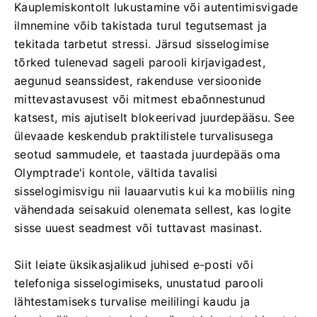
Kauplemiskontolt lukustamine või autentimisvigade
ilmnemine võib takistada turul tegutsemast ja
tekitada tarbetut stressi. Järsud sisselogimise
tõrked tulenevad sageli parooli kirjavigadest,
aegunud seanssidest, rakenduse versioonide
mittevastavusest või mitmest ebaõnnestunud
katsest, mis ajutiselt blokeerivad juurdepääsu. See
ülevaade keskendub praktilistele turvalisusega
seotud sammudele, et taastada juurdepääs oma
Olymptrade'i kontole, vältida tavalisi
sisselogimisvigu nii lauaarvutis kui ka mobiilis ning
vähendada seisakuid olenemata sellest, kas logite
sisse uuest seadmest või tuttavast masinast.
Siit leiate üksikasjalikud juhised e-posti või
telefoniga sisselogimiseks, unustatud parooli
lähtestamiseks turvalise meililingi kaudu ja