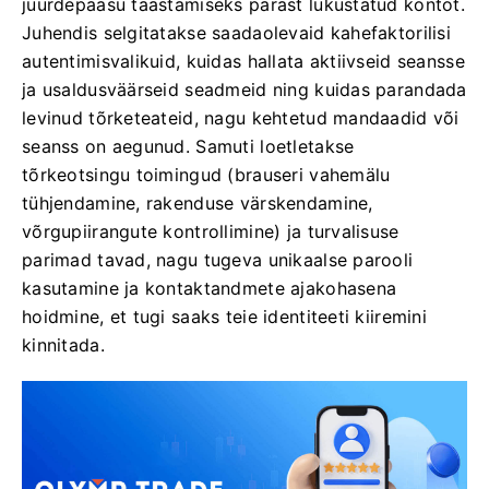
juurdepääsu taastamiseks pärast lukustatud kontot.
Juhendis selgitatakse saadaolevaid kahefaktorilisi
autentimisvalikuid, kuidas hallata aktiivseid seansse
ja usaldusväärseid seadmeid ning kuidas parandada
levinud tõrketeateid, nagu kehtetud mandaadid või
seanss on aegunud. Samuti loetletakse
tõrkeotsingu toimingud (brauseri vahemälu
tühjendamine, rakenduse värskendamine,
võrgupiirangute kontrollimine) ja turvalisuse
parimad tavad, nagu tugeva unikaalse parooli
kasutamine ja kontaktandmete ajakohasena
hoidmine, et tugi saaks teie identiteeti kiiremini
kinnitada.