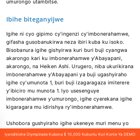
umurongo utambitse.
Ibihe biteganyijwe
Igihe ni cyo gipimo cy'ingenzi cy'imbonerahamwe,
gifasha gusobanukirwa neza ibiri kuba ku isoko.
Bisobanura igihe gishyirwa kuri buri buji cyangwa
akarongo kari ku imbonerahamwe y'Abayapani,
akarongo, na Heiken Ashi. Urugero, niba ukurikirana
imbonerahamwe y'Abayapani ya buji ugashyiraho
igihe cy'umunota 1, buri buji izagaragaza imiterere
y'ibiciro mu munota 1. Iyo usesenguye
imbonerahamwe y'umurongo, igihe cyerekana igihe
kigaragara mu idirishya ry'imbonerahamwe.
Ushobora gushyiraho igihe ukeneye muri menu yo
guhitamo igihe. Igihe gishobora gukoreshwa hamwe
Iyandikishe Olymptrade Kubona $ 10,000 Kubuntu Kuri Konte Ya DEMO
n'imbonerahamwe y'Abayapani ya buji, akarongo,