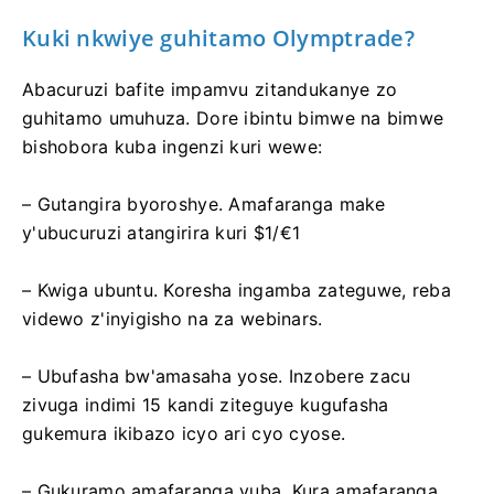
Kuki nkwiye guhitamo Olymptrade?
Abacuruzi bafite impamvu zitandukanye zo
guhitamo umuhuza. Dore ibintu bimwe na bimwe
bishobora kuba ingenzi kuri wewe:
– Gutangira byoroshye. Amafaranga make
y'ubucuruzi atangirira kuri $1/€1
– Kwiga ubuntu. Koresha ingamba zateguwe, reba
videwo z'inyigisho na za webinars.
– Ubufasha bw'amasaha yose. Inzobere zacu
zivuga indimi 15 kandi ziteguye kugufasha
gukemura ikibazo icyo ari cyo cyose.
– Gukuramo amafaranga vuba. Kura amafaranga