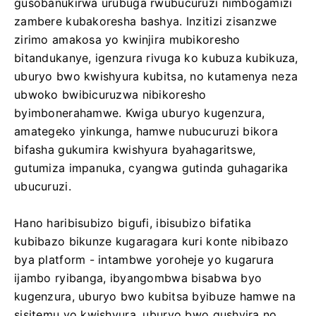
gusobanukirwa urubuga rwubucuruzi nimbogamizi
zambere kubakoresha bashya. Inzitizi zisanzwe
zirimo amakosa yo kwinjira mubikoresho
bitandukanye, igenzura rivuga ko kubuza kubikuza,
uburyo bwo kwishyura kubitsa, no kutamenya neza
ubwoko bwibicuruzwa nibikoresho
byimbonerahamwe. Kwiga uburyo kugenzura,
amategeko yinkunga, hamwe nubucuruzi bikora
bifasha gukumira kwishyura byahagaritswe,
gutumiza impanuka, cyangwa gutinda guhagarika
ubucuruzi.
Hano haribisubizo bigufi, ibisubizo bifatika
kubibazo bikunze kugaragara kuri konte nibibazo
bya platform - intambwe yoroheje yo kugarura
ijambo ryibanga, ibyangombwa bisabwa byo
kugenzura, uburyo bwo kubitsa byibuze hamwe na
sisitemu yo kwishyura, uburyo bwo gushyira no