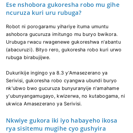
Ese nshobora gukoresha robo mu gihe
ncuruza kuri uru rubuga?
Robot ni porogaramu yihariye ituma umuntu
ashobora gucuruza imitungo mu buryo bwikora.
Urubuga rwacu rwagenewe gukoreshwa n'abantu
(abacuruzi). Bityo rero, gukoresha robo kuri urwo
rubuga birabujijwe.
Dukurikije ingingo ya 8.3 y'Amasezerano ya
Serivisi, gukoresha robo cyangwa ubundi buryo
nk'ubwo bwo gucuruza bunyuranyije n'amahame
y'ubunyangamugayo, kwizerwa, no kutabogama, ni
ukwica Amasezerano ya Serivisi.
Nkwiye gukora iki iyo habayeho ikosa
rya sisitemu mugihe cyo gushyira