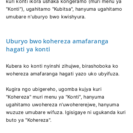
kuri konti ikora ushaka kongeramo (muri menu ya
"Konti"), ugahitamo "Kubitsa", hanyuma ugahitamo
umubare n'uburyo bwo kwishyura.
Uburyo bwo kohereza amafaranga
hagati ya konti
Kubera ko konti nyinshi zihujwe, birashoboka ko
wohereza amafaranga hagati yazo uko ubyifuza.
Kugira ngo ubigereho, ugomba kujya kuri
"Kohereza" muri menu ya "Konti", hanyuma
ugahitamo uwohereza n'uwohererejwe, hanyuma
wuzuze umubare wifuza. Igisigaye ni ugukanda kuri
buto ya "Kohereza".