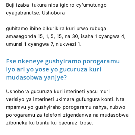
Buji izaba itukura niba igiciro cy'umutungo
cyagabanutse. Ushobora
guhitamo ibihe bikurikira kuri urwo rubuga:
amasegonda 15, 1, 5, 15, na 30, isaha 1 cyangwa 4,
umunsi 1 cyangwa 7, n'ukwezi 1.
Ese nkeneye gushyiramo porogaramu
iyo ari yo yose yo gucuruza kuri
mudasobwa yanjye?
Ushobora gucuruza kuri interineti yacu muri
verisiyo ya interineti ukimara gufungura konti. Nta
mpamvu yo gushyiraho porogaramu nshya, nubwo
porogaramu za telefoni zigendanwa na mudasobwa
ziboneka ku buntu ku bacuruzi bose.