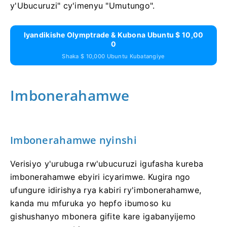
y'Ubucuruzi" cy'imenyu "Umutungo".
Iyandikishe Olymptrade & Kubona Ubuntu $ 10,00
0
Shaka $ 10,000 Ubuntu Kubatangiye
Imbonerahamwe
Imbonerahamwe nyinshi
Verisiyo y'urubuga rw'ubucuruzi igufasha kureba
imbonerahamwe ebyiri icyarimwe. Kugira ngo
ufungure idirishya rya kabiri ry'imbonerahamwe,
kanda mu mfuruka yo hepfo ibumoso ku
gishushanyo mbonera gifite kare igabanyijemo