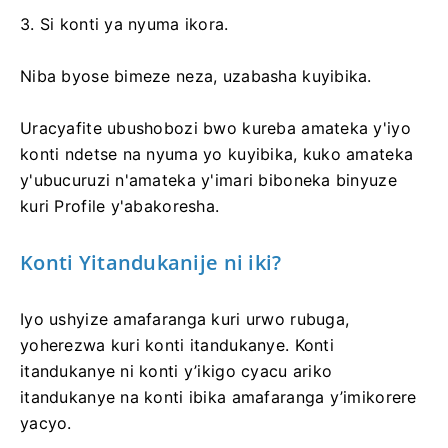
3. Si konti ya nyuma ikora.
Niba byose bimeze neza, uzabasha kuyibika.
Uracyafite ubushobozi bwo kureba amateka y'iyo
konti ndetse na nyuma yo kuyibika, kuko amateka
y'ubucuruzi n'amateka y'imari biboneka binyuze
kuri Profile y'abakoresha.
Konti Yitandukanije ni iki?
Iyo ushyize amafaranga kuri urwo rubuga,
yoherezwa kuri konti itandukanye. Konti
itandukanye ni konti y’ikigo cyacu ariko
itandukanye na konti ibika amafaranga y’imikorere
yacyo.