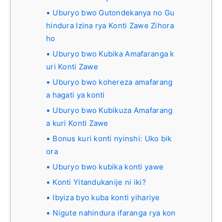
Uburyo bwo Gutondekanya no Gu
hindura Izina rya Konti Zawe Zihora
ho
Uburyo bwo Kubika Amafaranga k
uri Konti Zawe
Uburyo bwo kohereza amafarang
a hagati ya konti
Uburyo bwo Kubikuza Amafarang
a kuri Konti Zawe
Bonus kuri konti nyinshi: Uko bik
ora
Uburyo bwo kubika konti yawe
Konti Yitandukanije ni iki?
Ibyiza byo kuba konti yihariye
Nigute nahindura ifaranga rya kon