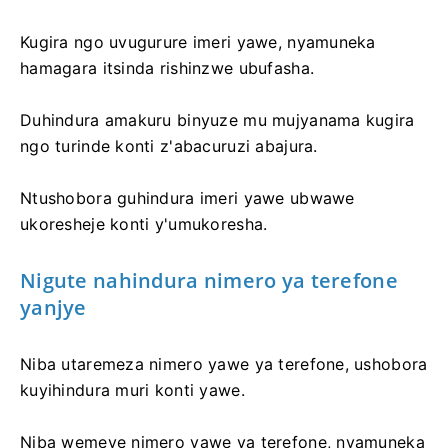
Kugira ngo uvugurure imeri yawe, nyamuneka
hamagara itsinda rishinzwe ubufasha.
Duhindura amakuru binyuze mu mujyanama kugira
ngo turinde konti z'abacuruzi abajura.
Ntushobora guhindura imeri yawe ubwawe
ukoresheje konti y'umukoresha.
Nigute nahindura nimero ya terefone
yanjye
Niba utaremeza nimero yawe ya terefone, ushobora
kuyihindura muri konti yawe.
Niba wemeye nimero yawe ya terefone, nyamuneka