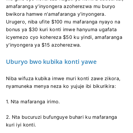
amafaranga y'inyongera azoherezwa mu buryo
bwikora hamwe n'amafaranga y'inyongera.
Urugero, niba ufite $100 mu mafaranga nyayo na
bonus ya $30 kuri konti imwe hanyuma ugafata
icyemezo cyo kohereza $50 ku yindi, amafaranga
y'inyongera ya $15 azoherezwa.
Uburyo bwo kubika konti yawe
Niba wifuza kubika imwe muri konti zawe zikora,
nyamuneka menya neza ko yujuje ibi bikurikira:
1. Nta mafaranga irimo.
2. Nta bucuruzi bufunguye buhari ku mafaranga
kuri iyi konti.