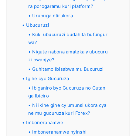
ra porogaramu kuri platform?
Urubuga ntirukora
Ubucuruzi
Kuki ubucuruzi budahita bufungur
wa?
Nigute nabona amateka y'ubucuru
zi bwanjye?
Guhitamo Ibisabwa mu Bucuruzi
Igihe cyo Gucuruza
Ibiganiro byo Gucuruza no Gutan
ga Ibiciro
Ni ikihe gihe cy'umunsi ukora cya
ne mu gucuruza kuri Forex?
Imbonerahamwe
Imbonerahamwe nyinshi