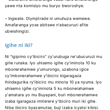
yawe nta komisiyo mu buryo bworoshye.
– Ingwate. Olymptrade ni umuhuza wemewe.
Amafaranga yose abitswe n'abacuruzi afite
ubwishingizi.
Igihe ni iki?
Ni "igipimo cy'ibiciro" cy'urubuga rw'ubucuruzi mu
gihe runaka. Iyo uhisemo igihe cy'iminota 10 ku
mbonerahamwe y'umurongo, uzabona igice
cy'imbonerahamwe y'ibiciro kigaragaza
ihindagurika ry'ibiciro mu minota 10 ya nyuma. Iyo
uhisemo igihe cy'iminota 5 ku mbonerahamwe
y'amatara yo mu Buyapani, buri mbonerahamwe
izaba igaragaza imiterere y'ibiciro muri iki gihe.
Niba ibiciro byazamutse, buji izaba icyatsi kibisi.