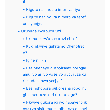
ti
Nigute nahindura imeri yanjye
Nigute nahindura nimero ya teref
one yanjye
Urubuga rw'ubucuruzi
Urubuga rw'ubucuruzi ni iki?
Kuki nkwiye guhitamo Olymptrad
e?
Igihe ni iki?
Ese nkeneye gushyiramo porogar
amu iyo ari yo yose yo gucuruza ku
ri mudasobwa yanjye?
Ese nshobora gukoresha robo mu
gihe ncuruza kuri uru rubuga?
Nkwiye gukora iki iyo habayeho ik
osa rya sisitemu mugihe cyo gushyi