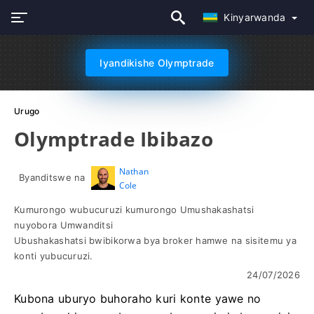
Kinyarwanda
Iyandikishe Olymptrade
Urugo
Olymptrade Ibibazo
Nathan
Byanditswe na
Cole
Kumurongo wubucuruzi kumurongo Umushakashatsi
nuyobora Umwanditsi
Ubushakashatsi bwibikorwa bya broker hamwe na sisitemu ya
konti yubucuruzi.
24/07/2026
Kubona uburyo buhoraho kuri konte yawe no