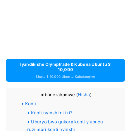
Iyandikishe Olymptrade & Kubona Ubuntu $
10,000
Shaka $ 10,000 Ubuntu Kubatangiye
Imbonerahamwe
Hisha
[
]
Konti
Konti nyinshi ni iki?
Uburyo bwo gukora konti y'ubucu
ruzi muri konti nyinshi