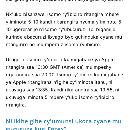
Nk'uko bisanzwe, isomo ry'ibiciro ritangira mbere
y'iminota 5-10 kandi rikarangira nyuma y'iminota 5-
10 ugereranije n'isomo ry'ubucuruzi. Ibi bigamije
kurinda abacuruzi ibyago byo guhinduka cyane mu
ntangiriro no mu mpera z'isomo ry'ibiciro.
Urugero, isomo ry'ibiciro ku migabane ya Apple
ritangira saa 13:30 GMT (Amerika) mu mpeshyi
rigarangira saa 20:00. Isomo ry'ibiciro ku migabane
ya Apple ritangirana n'igihe cy'iminota itanu, ni
ukuvuga saa 13:35. Kandi rikarangira saa 19:55, ni
ukuvuga iminota 5 mbere y'uko isomo ry'ibiciro
rirangira.
Ni ikihe gihe cy'umunsi ukora cyane mu
gucuruza kuri Forex?