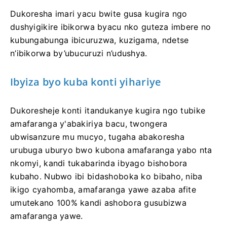
Dukoresha imari yacu bwite gusa kugira ngo
dushyigikire ibikorwa byacu nko guteza imbere no
kubungabunga ibicuruzwa, kuzigama, ndetse
n’ibikorwa by’ubucuruzi n’udushya.
Ibyiza byo kuba konti yihariye
Dukoresheje konti itandukanye kugira ngo tubike
amafaranga y'abakiriya bacu, twongera
ubwisanzure mu mucyo, tugaha abakoresha
urubuga uburyo bwo kubona amafaranga yabo nta
nkomyi, kandi tukabarinda ibyago bishobora
kubaho. Nubwo ibi bidashoboka ko bibaho, niba
ikigo cyahomba, amafaranga yawe azaba afite
umutekano 100% kandi ashobora gusubizwa
amafaranga yawe.