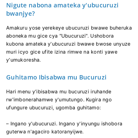
Nigute nabona amateka y'ubucuruzi
bwanjye?
Amakuru yose yerekeye ubucuruzi bwawe buheruka
aboneka mu gice cya "Ubucuruzi". Ushobora
kubona amateka y'ubucuruzi bwawe bwose unyuze
muri icyo gice ufite izina rimwe na konti yawe
y'umukoresha.
Guhitamo Ibisabwa mu Bucuruzi
Hari menu y'ibisabwa mu bucuruzi iruhande
rw'imbonerahamwe y'umutungo. Kugira ngo
ufungure ubucuruzi, ugomba guhitamo:
– Ingano y'ubucuruzi. Ingano y'inyungu ishobora
guterwa n'agaciro katoranyijwe.