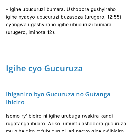
– Igihe ubucuruzi bumara. Ushobora gushyiraho
igihe nyacyo ubucuruzi buzasoza (urugero, 12:55)
cyangwa ugashyiraho igihe ubucuruzi bumara
(urugero, iminota 12).
Igihe cyo Gucuruza
Ibiganiro byo Gucuruza no Gutanga
Ibiciro
Isomo ry'ibiciro ni igihe urubuga rwakira kandi
rugatanga ibiciro. Ariko, umuntu ashobora gucuruza
mu gihe gito cy'ubucuruzi, ari nacyo gice cy'ibiciro.