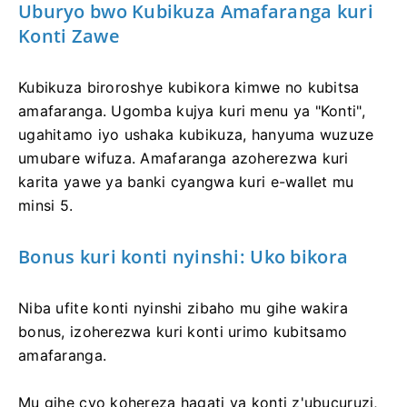
Uburyo bwo Kubikuza Amafaranga kuri
Konti Zawe
Kubikuza biroroshye kubikora kimwe no kubitsa
amafaranga. Ugomba kujya kuri menu ya "Konti",
ugahitamo iyo ushaka kubikuza, hanyuma wuzuze
umubare wifuza. Amafaranga azoherezwa kuri
karita yawe ya banki cyangwa kuri e-wallet mu
minsi 5.
Bonus kuri konti nyinshi: Uko bikora
Niba ufite konti nyinshi zibaho mu gihe wakira
bonus, izoherezwa kuri konti urimo kubitsamo
amafaranga.
Mu gihe cyo kohereza hagati ya konti z'ubucuruzi,