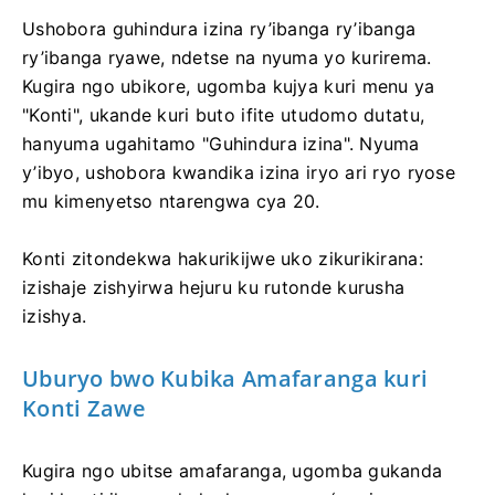
Ushobora guhindura izina ry’ibanga ry’ibanga
ry’ibanga ryawe, ndetse na nyuma yo kurirema.
Kugira ngo ubikore, ugomba kujya kuri menu ya
"Konti", ukande kuri buto ifite utudomo dutatu,
hanyuma ugahitamo "Guhindura izina". Nyuma
y’ibyo, ushobora kwandika izina iryo ari ryo ryose
mu kimenyetso ntarengwa cya 20.
Konti zitondekwa hakurikijwe uko zikurikirana:
izishaje zishyirwa hejuru ku rutonde kurusha
izishya.
Uburyo bwo Kubika Amafaranga kuri
Konti Zawe
Kugira ngo ubitse amafaranga, ugomba gukanda