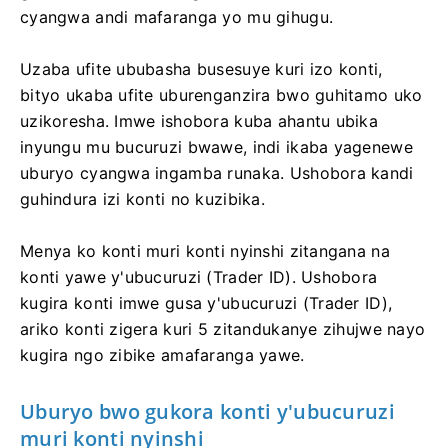
cyangwa andi mafaranga yo mu gihugu.
Uzaba ufite ububasha busesuye kuri izo konti,
bityo ukaba ufite uburenganzira bwo guhitamo uko
uzikoresha. Imwe ishobora kuba ahantu ubika
inyungu mu bucuruzi bwawe, indi ikaba yagenewe
uburyo cyangwa ingamba runaka. Ushobora kandi
guhindura izi konti no kuzibika.
Menya ko konti muri konti nyinshi zitangana na
konti yawe y'ubucuruzi (Trader ID). Ushobora
kugira konti imwe gusa y'ubucuruzi (Trader ID),
ariko konti zigera kuri 5 zitandukanye zihujwe nayo
kugira ngo zibike amafaranga yawe.
Uburyo bwo gukora konti y'ubucuruzi
muri konti nyinshi