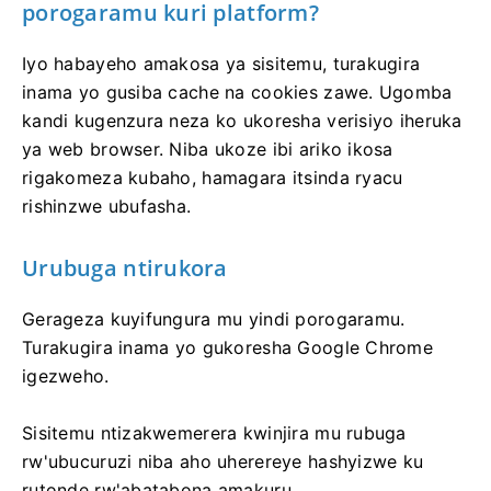
porogaramu kuri platform?
Iyo habayeho amakosa ya sisitemu, turakugira
inama yo gusiba cache na cookies zawe. Ugomba
kandi kugenzura neza ko ukoresha verisiyo iheruka
ya web browser. Niba ukoze ibi ariko ikosa
rigakomeza kubaho, hamagara itsinda ryacu
rishinzwe ubufasha.
Urubuga ntirukora
Gerageza kuyifungura mu yindi porogaramu.
Turakugira inama yo gukoresha Google Chrome
igezweho.
Sisitemu ntizakwemerera kwinjira mu rubuga
rw'ubucuruzi niba aho uherereye hashyizwe ku
rutonde rw'abatabona amakuru.