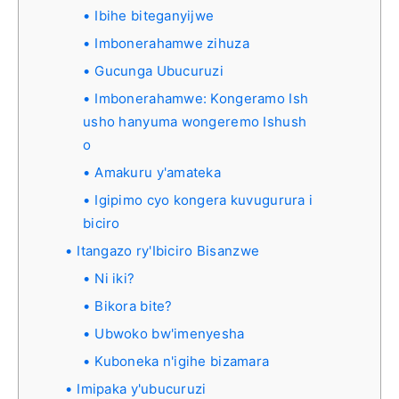
Ibihe biteganyijwe
Imbonerahamwe zihuza
Gucunga Ubucuruzi
Imbonerahamwe: Kongeramo Ish
usho hanyuma wongeremo Ishush
o
Amakuru y'amateka
Igipimo cyo kongera kuvugurura i
biciro
Itangazo ry'Ibiciro Bisanzwe
Ni iki?
Bikora bite?
Ubwoko bw'imenyesha
Kuboneka n'igihe bizamara
Imipaka y'ubucuruzi