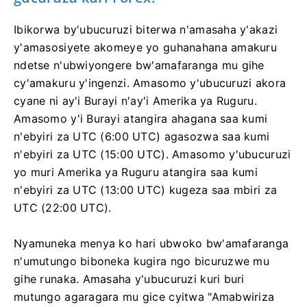
Ibikorwa by'ubucuruzi biterwa n'amasaha y'akazi
y'amasosiyete akomeye yo guhanahana amakuru
ndetse n'ubwiyongere bw'amafaranga mu gihe
cy'amakuru y'ingenzi. Amasomo y'ubucuruzi akora
cyane ni ay'i Burayi n'ay'i Amerika ya Ruguru.
Amasomo y'i Burayi atangira ahagana saa kumi
n'ebyiri za UTC (6:00 UTC) agasozwa saa kumi
n'ebyiri za UTC (15:00 UTC). Amasomo y'ubucuruzi
yo muri Amerika ya Ruguru atangira saa kumi
n'ebyiri za UTC (13:00 UTC) kugeza saa mbiri za
UTC (22:00 UTC).
Nyamuneka menya ko hari ubwoko bw'amafaranga
n'umutungo biboneka kugira ngo bicuruzwe mu
gihe runaka. Amasaha y'ubucuruzi kuri buri
mutungo agaragara mu gice cyitwa "Amabwiriza