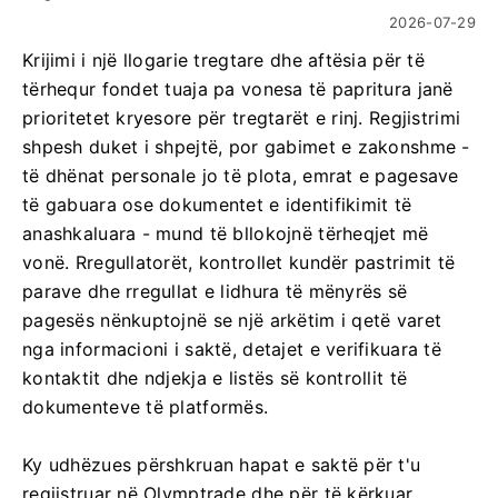
2026-07-29
Krijimi i një llogarie tregtare dhe aftësia për të
tërhequr fondet tuaja pa vonesa të papritura janë
prioritetet kryesore për tregtarët e rinj. Regjistrimi
shpesh duket i shpejtë, por gabimet e zakonshme -
të dhënat personale jo të plota, emrat e pagesave
të gabuara ose dokumentet e identifikimit të
anashkaluara - mund të bllokojnë tërheqjet më
vonë. Rregullatorët, kontrollet kundër pastrimit të
parave dhe rregullat e lidhura të mënyrës së
pagesës nënkuptojnë se një arkëtim i qetë varet
nga informacioni i saktë, detajet e verifikuara të
kontaktit dhe ndjekja e listës së kontrollit të
dokumenteve të platformës.
Ky udhëzues përshkruan hapat e saktë për t'u
regjistruar në Olymptrade dhe për të kërkuar