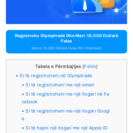
Regjistrohu Olymptrade Dhe Merr 10,000 Dollarë
Falas
Merrni 10,000 Dollarë Falas Për Fillestarët
Tabela e Përmbajtjes
Fshih
[
]
Si të regjistroheni në Olymptrade
Si të regjistroheni me një email
Si të regjistroheni me një llogari në Fa
cebook
Si të regjistroheni me një llogari Googl
e
Si të hapni një llogari me një Apple ID