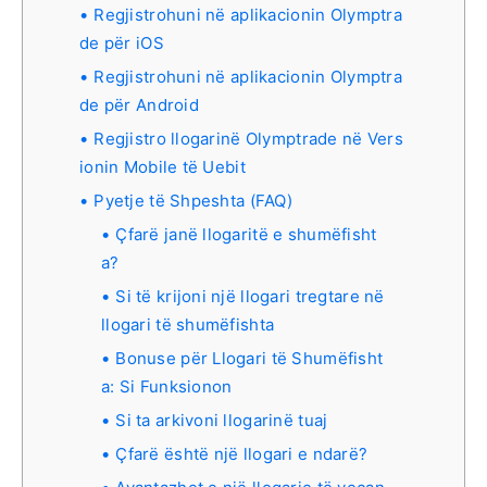
Regjistrohuni në aplikacionin Olymptra
de për iOS
Regjistrohuni në aplikacionin Olymptra
de për Android
Regjistro llogarinë Olymptrade në Vers
ionin Mobile të Uebit
Pyetje të Shpeshta (FAQ)
Çfarë janë llogaritë e shumëfisht
a?
Si të krijoni një llogari tregtare në
llogari të shumëfishta
Bonuse për Llogari të Shumëfisht
a: Si Funksionon
Si ta arkivoni llogarinë tuaj
Çfarë është një llogari e ndarë?