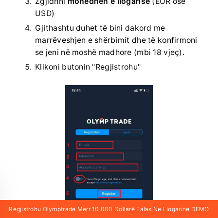
Zgjidhni
monedhën e llogarisë
(EUR ose
USD)
Gjithashtu duhet të bini dakord me
marrëveshjen e shërbimit dhe të konfirmoni
se jeni në moshë madhore (mbi 18 vjeç).
Klikoni butonin "Regjistrohu"
Regjistrohu Olymptrade Merr 10,000 Dollarë Falas Në Llogarinë DEMO