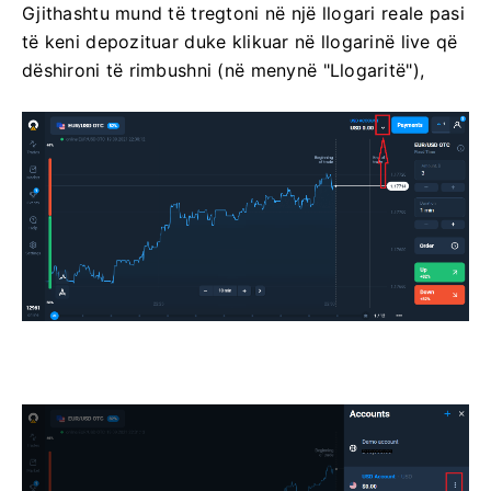
Gjithashtu mund të tregtoni në një llogari reale pasi
të keni depozituar duke klikuar në llogarinë live që
dëshironi të rimbushni (në menynë "Llogaritë"),