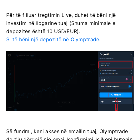
Për të filluar tregtimin Live, duhet të bëni një
investim në llogarinë tuaj (Shuma minimale e
depozitës është 10 USD/EUR).
Si të bëni një depozitë në Olymptrade.
Së fundmi, keni akses në emailin tuaj, Olymptrade
do t'ju dërgojë një email konfirmimi. Klikoni butonin