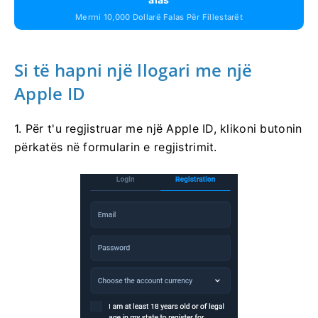
Merrni 10,000 Dollarë Falas Për Fillestarët
Si të hapni një llogari me një
Apple ID
1. Për t'u regjistruar me një Apple ID, klikoni butonin
përkatës në formularin e regjistrimit.