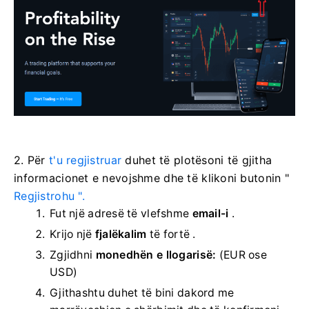
2. Për
t'u regjistruar
duhet të plotësoni të gjitha
informacionet e nevojshme dhe të klikoni
butonin "
Regjistrohu ".
Fut një adresë të vlefshme
email-i
.
Krijo një
fjalëkalim
të fortë .
Zgjidhni
monedhën e llogarisë:
(EUR ose
USD)
Gjithashtu duhet të bini dakord me