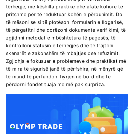
tërheqje, me këshilla praktike dhe afate kohore të
pritshme për të reduktuar kohën e përpunimit. Do
të mësoni se si të plotësoni formularin e llogarisë,
të përgatitni dhe dorëzoni dokumente verifikimi, të
zgjidhni metodat e mbështetura të pagesës, të
kontrolloni statusin e tërheqjes dhe të trajtoni
skenarët e zakonshëm të mbajtjes ose refuzimit.
Zgjidhja e fokusuar e problemeve dhe praktikat më
të mira të sigurisë janë të përfshira, në mënyrë që
të mund të përfundoni hyrjen në bord dhe të
përdorni fondet tuaja me më pak surpriza.