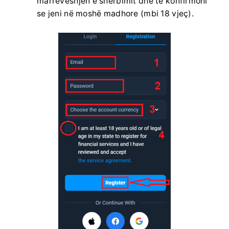
marrëveshjen e shërbimit dhe të konfirmoni
se jeni në moshë madhore (mbi 18 vjeç).