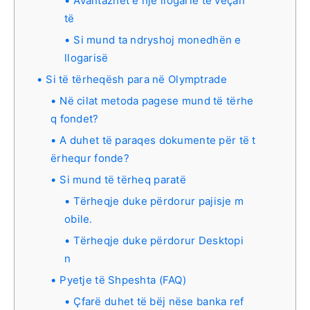
Avantazhet e një llogarie të veçan
të
Si mund ta ndryshoj monedhën e
llogarisë
Si të tërheqësh para në Olymptrade
Në cilat metoda pagese mund të tërhe
q fondet?
A duhet të paraqes dokumente për të t
ërhequr fonde?
Si mund të tërheq paratë
Tërheqje duke përdorur pajisje m
obile.
Tërheqje duke përdorur Desktopi
n
Pyetje të Shpeshta (FAQ)
Çfarë duhet të bëj nëse banka ref