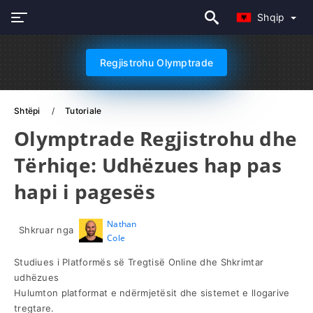
Shqip
Regjistrohu Olymptrade
Shtëpi
Tutoriale
Olymptrade Regjistrohu dhe
Tërhiqe: Udhëzues hap pas
hapi i pagesës
Nathan
Shkruar nga
Cole
Studiues i Platformës së Tregtisë Online dhe Shkrimtar
udhëzues
Hulumton platformat e ndërmjetësit dhe sistemet e llogarive
tregtare.