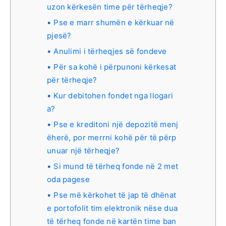
uzon kërkesën time për tërheqje?
Pse e marr shumën e kërkuar në
pjesë?
Anulimi i tërheqjes së fondeve
Për sa kohë i përpunoni kërkesat
për tërheqje?
Kur debitohen fondet nga llogari
a?
Pse e kreditoni një depozitë menj
ëherë, por merrni kohë për të përp
unuar një tërheqje?
Si mund të tërheq fonde në 2 met
oda pagese
Pse më kërkohet të jap të dhënat
e portofolit tim elektronik nëse dua
të tërheq fonde në kartën time ban