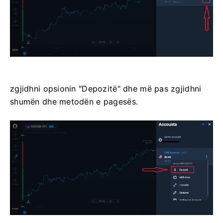
zgjidhni opsionin "Depozitë" dhe më pas zgjidhni
shumën dhe metodën e pagesës.