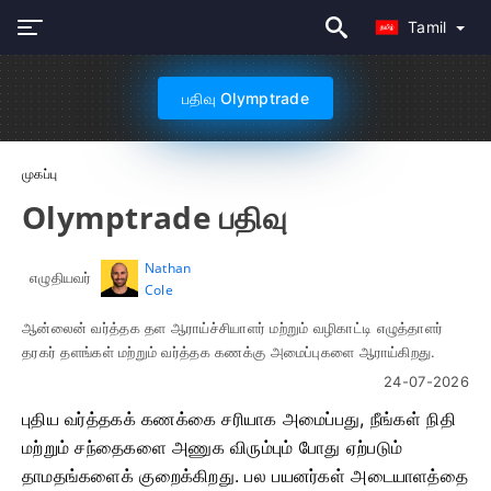
Tamil
பதிவு Olymptrade
முகப்பு
Olymptrade பதிவு
Nathan
எழுதியவர்
Cole
ஆன்லைன் வர்த்தக தள ஆராய்ச்சியாளர் மற்றும் வழிகாட்டி எழுத்தாளர்
தரகர் தளங்கள் மற்றும் வர்த்தக கணக்கு அமைப்புகளை ஆராய்கிறது.
24-07-2026
புதிய வர்த்தகக் கணக்கை சரியாக அமைப்பது, நீங்கள் நிதி
மற்றும் சந்தைகளை அணுக விரும்பும் போது ஏற்படும்
தாமதங்களைக் குறைக்கிறது. பல பயனர்கள் அடையாளத்தை