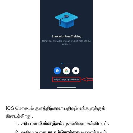
iOS மொபைல் தளத்திற்கான பதிவும் உங்களுக்குக்
கிடைக்கிறது.
சரியான
மின்னஞ்சல்
முகவரியை உள்ளிடவும்.
வலிமையான
கடவுச்சொல்லை
உருவாக்கவும் .