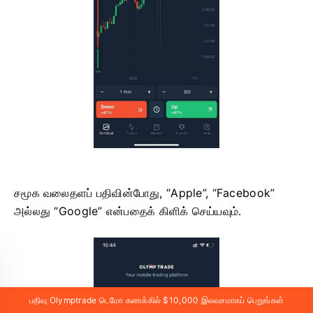
சமூக வலைதளப் பதிவின்போது, ​​“Apple”, “Facebook”
அல்லது “Google” என்பதைக் கிளிக் செய்யவும்.
பதிவு Olymptrade டெமோ கணக்கில் $10,000 இலவசமாகப் பெறுங்கள்