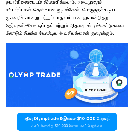
தயார்நிலையையும் தீர்மானிக்கலாம். நடைமுறைச்
சரிபார்ப்புகள்-தெளிவான ஐடி ஸ்கேன், பொருந்தக்கூடிய
முகவரிச் சான்று மற்றும் பாதுகாப்பான நற்சான்றிதழ்
தேர்வுகள்-வேக ஒப்புதல் மற்றும் ஆதரவுடன் டிக்கெட்டுகளை
மீண்டும் திறக்க வேண்டிய அவசியத்தைக் குறைக்கும்.
பதிவு Olymptrade & இலவச $10,000 பெறவும்
ஆரம்பநிலைக்கு $10,000 இலவசமாகப் பெறுங்கள்