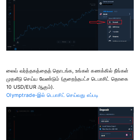
லைவ் வர்த்தகத்தைத் தொடங்க, உங்கள் கணக்கில் நீங்கள்
முதலீடு செய்ய வேண்டும் (குறைந்தபட்ச டெபாசிட் தொகை
10 USD/EUR ஆகும்).
Olymptrade-இல் டெபாசிட் செய்வது எப்படி