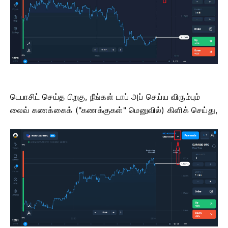
டெபாசிட் செய்த பிறகு, நீங்கள் டாப் அப் செய்ய விரும்பும்
லைவ் கணக்கைக் ("கணக்குகள்" மெனுவில்) கிளிக் செய்து,