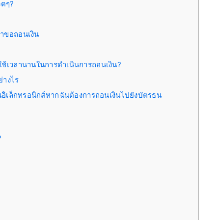
งวดๆ?
ำขอถอนเงิน
ับใช้เวลานานในการดำเนินการถอนเงิน?
ย่างไร
นอิเล็กทรอนิกส์หากฉันต้องการถอนเงินไปยังบัตรธน
?