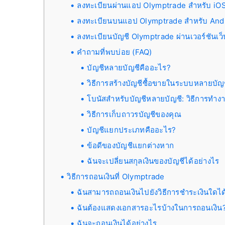
ลงทะเบียนผ่านแอป Olymptrade สำหรับ iO
ลงทะเบียนบนแอป Olymptrade สำหรับ And
ลงทะเบียนบัญชี Olymptrade ผ่านเวอร์ชันเว็
คำถามที่พบบ่อย (FAQ)
บัญชีหลายบัญชีคืออะไร?
วิธีการสร้างบัญชีซื้อขายในระบบหลายบัญ
โบนัสสำหรับบัญชีหลายบัญชี: วิธีการทำง
วิธีการเก็บถาวรบัญชีของคุณ
บัญชีแยกประเภทคืออะไร?
ข้อดีของบัญชีแยกต่างหาก
ฉันจะเปลี่ยนสกุลเงินของบัญชีได้อย่างไร
วิธีการถอนเงินที่ Olymptrade
ฉันสามารถถอนเงินไปยังวิธีการชำระเงินใดได
ฉันต้องแสดงเอกสารอะไรบ้างในการถอนเงิน
ฉันจะถอนเงินได้อย่างไร