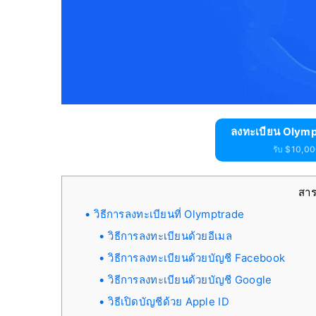
ลงทะเบียน Olymp
รับ $10,000
สา
วิธีการลงทะเบียนที่ Olymptrade
วิธีการลงทะเบียนด้วยอีเมล
วิธีการลงทะเบียนด้วยบัญชี Facebook
วิธีการลงทะเบียนด้วยบัญชี Google
วิธีเปิดบัญชีด้วย Apple ID