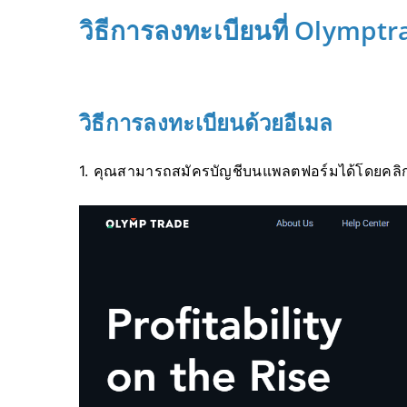
วิธีการลงทะเบียนที่ Olymptr
วิธีการลงทะเบียนด้วยอีเมล
1. คุณสามารถสมัครบัญชีบนแพลตฟอร์มได้โดยคลิก