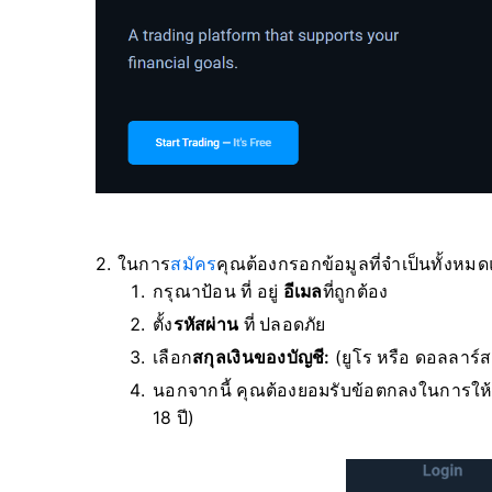
2. ในการ
สมัคร
คุณต้องกรอกข้อมูลที่จำเป็นทั้งหมด
กรุณาป้อน ที่ อยู่
อีเมล
ที่ถูกต้อง
ตั้ง
รหัสผ่าน
ที่ ปลอดภัย
เลือก
สกุลเงินของบัญชี:
(ยูโร หรือ ดอลลาร์ส
นอกจากนี้ คุณต้องยอมรับข้อตกลงในการให
18 ปี)