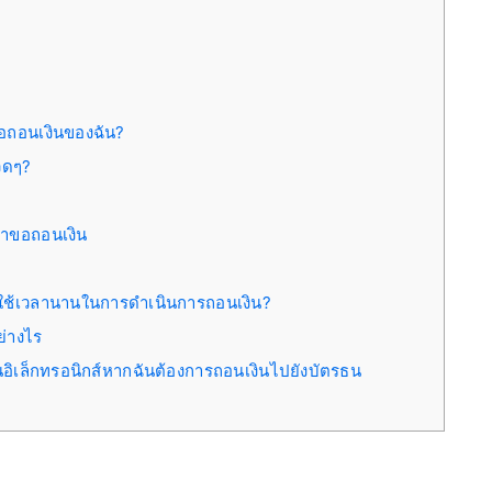
อถอนเงินของฉัน?
งวดๆ?
ำขอถอนเงิน
ับใช้เวลานานในการดำเนินการถอนเงิน?
ย่างไร
นอิเล็กทรอนิกส์หากฉันต้องการถอนเงินไปยังบัตรธน