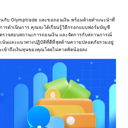
บียนกับ Olymptrade และขอถอนเงิน พร้อมด้วยคำแนะนำที่
การดำเนินการ คุณจะได้เรียนรู้วิธีกรอกแบบฟอร์มบัญชี
องรับ ตรวจสอบสถานะการถอนเงิน และจัดการกับสถานการณ์
เน้นและแนวทางปฏิบัติที่ดีที่สุดด้านความปลอดภัยรวมอยู่
ละเข้าถึงเงินทุนของคุณโดยไม่คาดคิดน้อยลง