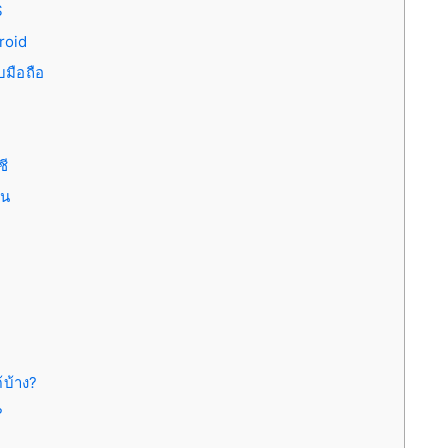
S
roid
บมือถือ
ชี
าน
้บ้าง?
?