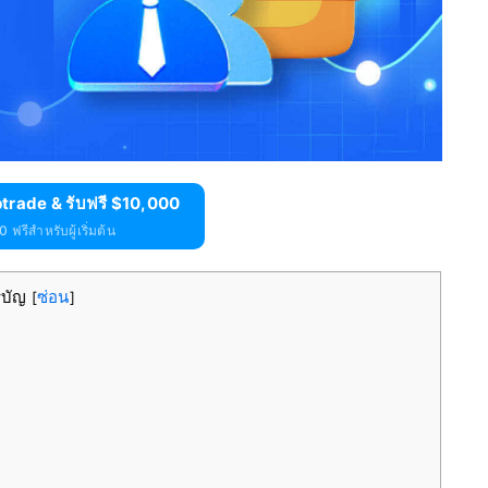
trade & รับฟรี $10,000
 ฟรีสำหรับผู้เริ่มต้น
รบัญ
ซ่อน
[
]