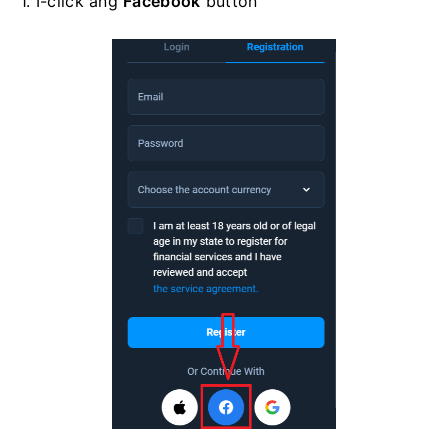
1. I-click ang
Facebook
button