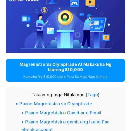
Magrehistro Sa Olymptrade At Makakuha Ng
Libreng $10,000
Kumuha Ng $10,000 Libre Para Sa Mga Nagsisimula
Talaan ng mga Nilalaman
Tago
[
]
Paano Magrehistro sa Olymptrade
Paano Magrehistro Gamit ang Email
Paano Magrehistro gamit ang isang Fac
ebook account