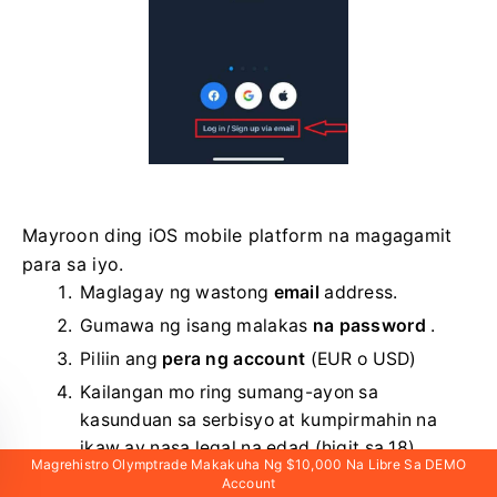
Mayroon ding iOS mobile platform na magagamit
para sa iyo.
Maglagay ng wastong
email
address.
Gumawa ng isang malakas
na password
.
Piliin ang
pera ng account
(EUR o USD)
Kailangan mo ring sumang-ayon sa
kasunduan sa serbisyo at kumpirmahin na
ikaw ay nasa legal na edad (higit sa 18).
Magrehistro Olymptrade Makakuha Ng $10,000 Na Libre Sa DEMO
I-click ang buton na "Magrehistro"
Account