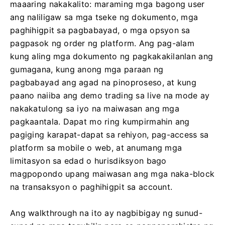
maaaring nakakalito: maraming mga bagong user
ang naliligaw sa mga tseke ng dokumento, mga
paghihigpit sa pagbabayad, o mga opsyon sa
pagpasok ng order ng platform. Ang pag-alam
kung aling mga dokumento ng pagkakakilanlan ang
gumagana, kung anong mga paraan ng
pagbabayad ang agad na pinoproseso, at kung
paano naiiba ang demo trading sa live na mode ay
nakakatulong sa iyo na maiwasan ang mga
pagkaantala. Dapat mo ring kumpirmahin ang
pagiging karapat-dapat sa rehiyon, pag-access sa
platform sa mobile o web, at anumang mga
limitasyon sa edad o hurisdiksyon bago
magpopondo upang maiwasan ang mga naka-block
na transaksyon o paghihigpit sa account.
Ang walkthrough na ito ay nagbibigay ng sunud-