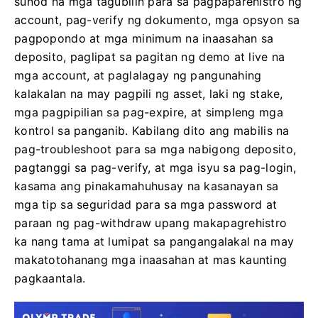
sunod na mga tagubilin para sa pagpaparehistro ng
account, pag-verify ng dokumento, mga opsyon sa
pagpopondo at mga minimum na inaasahan sa
deposito, paglipat sa pagitan ng demo at live na
mga account, at paglalagay ng pangunahing
kalakalan na may pagpili ng asset, laki ng stake,
mga pagpipilian sa pag-expire, at simpleng mga
kontrol sa panganib. Kabilang dito ang mabilis na
pag-troubleshoot para sa mga nabigong deposito,
pagtanggi sa pag-verify, at mga isyu sa pag-login,
kasama ang pinakamahuhusay na kasanayan sa
mga tip sa seguridad para sa mga password at
paraan ng pag-withdraw upang makapagrehistro
ka nang tama at lumipat sa pangangalakal na may
makatotohanang mga inaasahan at mas kaunting
pagkaantala.