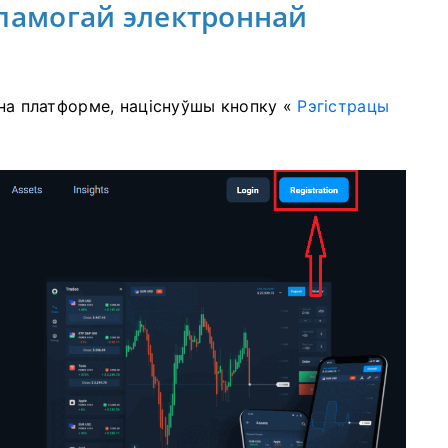
апамогай электроннай
 на платформе, націснуўшы кнопку «
Рэгістрацы