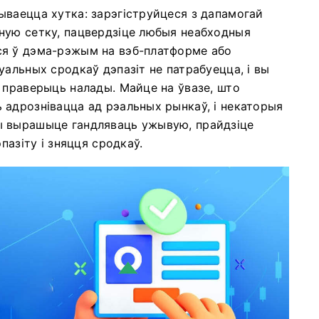
ваецца хутка: зарэгіструйцеся з дапамогай
ную сетку, пацвердзіце любыя неабходныя
ся ў дэма-рэжым на вэб-платформе або
альных сродкаў дэпазіт не патрабуецца, і вы
 праверыць налады. Майце на ўвазе, што
 адрознівацца ад рэальных рынкаў, і некаторыя
ы вырашыце гандляваць ужывую, прайдзіце
пазіту і зняцця сродкаў.