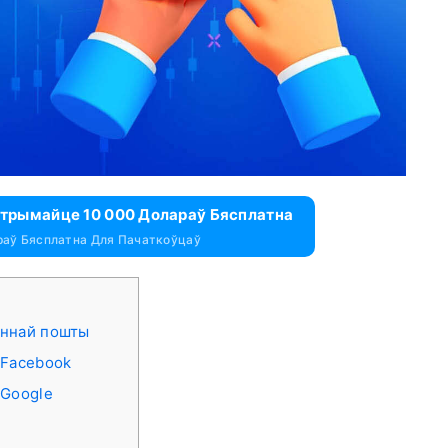
 Атрымайце 10 000 Долараў Бясплатна
раў Бясплатна Для Пачаткоўцаў
оннай пошты
 Facebook
 Google
D