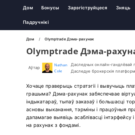
Дом
Бонусы
Зарэгіструйцеся
Зняць
Падручнікі
Дом
Olymptrade Дэма-рахунак
Olymptrade Дэма-рахун
Даследчык онлайн-гандлёвай п
Nathan
Аўтар
Cole
Даследуе брокерскія платформ
Хочаце праверыць стратэгіі і вывучыць пл
грашыма? Дэма-рахунак забяспечвае віртуа
індыкатараў, тыпаў заказаў і большасці то
асновы выканання, тэрміны і працоўныя пр
дапамагае выявіць асаблівасці інтэрфейсу
на рахунак з фондамі.