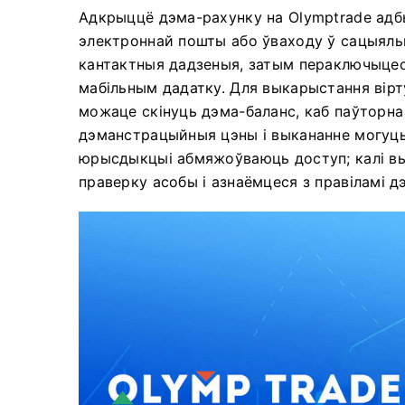
Адкрыццё дэма-рахунку на Olymptrade адбы
электроннай пошты або ўваходу ў сацыяль
кантактныя дадзеныя, затым пераключыце
мабільным дадатку. Для выкарыстання вірту
можаце скінуць дэма-баланс, каб паўторна
дэманстрацыйныя цэны і выкананне могуць
юрысдыкцыі абмяжоўваюць доступ; калі в
праверку асобы і азнаёмцеся з правіламі дэ