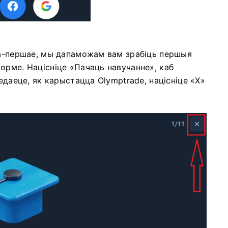
Па-першае, мы дапаможам вам зрабіць першыя
орме. Націсніце «Пачаць навучанне», каб
ведаеце, як карыстацца Olymptrade, націсніце «X»