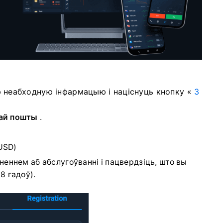
ю неабходную інфармацыю і націснуць
кнопку «
З
ай пошты
.
USD)
неннем аб абслугоўванні і пацвердзіць, што вы
8 гадоў).