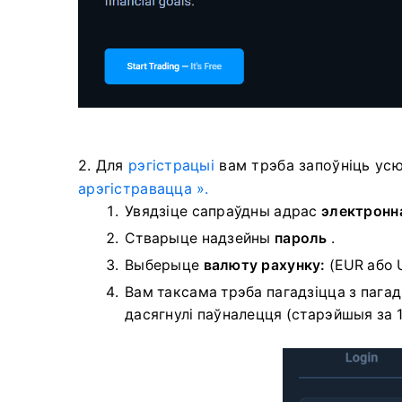
2. Для
рэгістрацыі
вам трэба запоўніць ус
арэгістравацца ».
Увядзіце сапраўдны адрас
электронн
Стварыце надзейны
пароль
.
Выберыце
валюту рахунку:
(EUR або 
Вам таксама трэба пагадзіцца з пагад
дасягнулі паўналецця (старэйшыя за 1