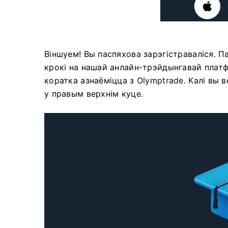
Віншуем! Вы паспяхова зарэгістраваліся. 
крокі на нашай анлайн-трэйдынгавай платф
коратка азнаёміцца ​​з Olymptrade. Калі вы 
у правым верхнім куце.