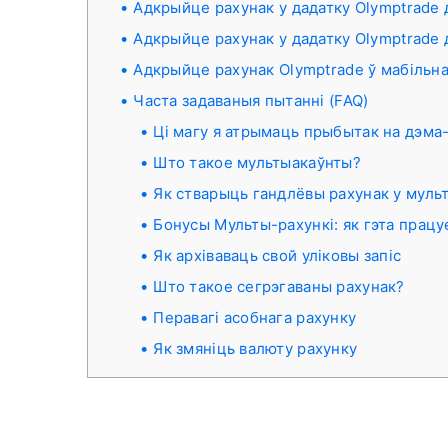
Адкрыйце рахунак у дадатку Olymptrade 
Адкрыйце рахунак у дадатку Olymptrade 
Адкрыйце рахунак Olymptrade ў мабільна
Часта задаваныя пытанні (FAQ)
Ці магу я атрымаць прыбытак на дэма
Што такое мультыакаўнты?
Як стварыць гандлёвы рахунак у муль
Бонусы Мульты-рахункі: як гэта працу
Як архіваваць свой уліковы запіс
Што такое сегрэгаваны рахунак?
Перавагі асобнага рахунку
Як змяніць валюту рахунку