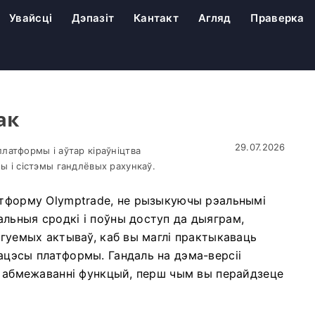
Увайсці
Дэпазіт
Кантакт
Агляд
Праверка
ак
29.07.2026
латформы і аўтар кіраўніцтва
ы і сістэмы гандлёвых рахункаў.
атформу Olymptrade, не рызыкуючы рэальнымі
льныя сродкі і поўны доступ да дыяграм,
ргуемых актываў, каб вы маглі практыкаваць
ацэсы платформы. Гандаль на дэма-версіі
 і абмежаванні функцый, перш чым вы перайдзеце