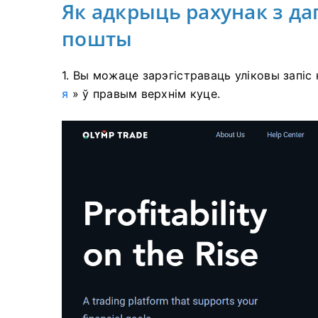
Як адкрыць рахунак з д
пошты
1. Вы можаце зарэгістраваць уліковы запіс
я
» ў правым верхнім куце.