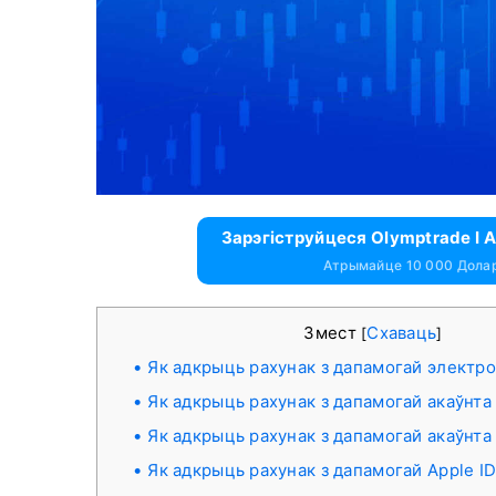
Зарэгіструйцеся Olymptrade І
Атрымайце 10 000 Дола
Змест
Схаваць
[
]
Як адкрыць рахунак з дапамогай электр
Як адкрыць рахунак з дапамогай акаўнта
Як адкрыць рахунак з дапамогай акаўнта
Як адкрыць рахунак з дапамогай Apple I