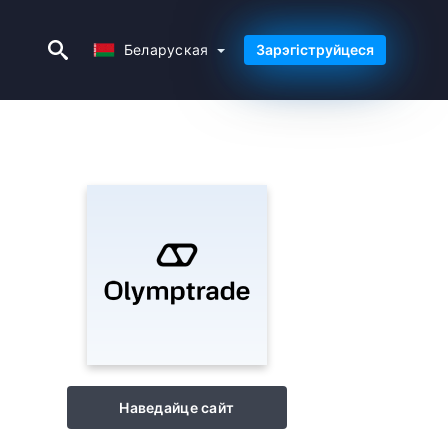
Беларуская
Беларуская
Зарэгіструйцеся
Наведайце сайт