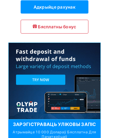
Адкрыйце рахунак
Бясплатны бонус
ЗАРЭГІСТРАВАЦЬ УЛІКОВЫ ЗАПІС
Атрымайце 10 000 Долараў Бясплатна Для
Пачаткоўцаў