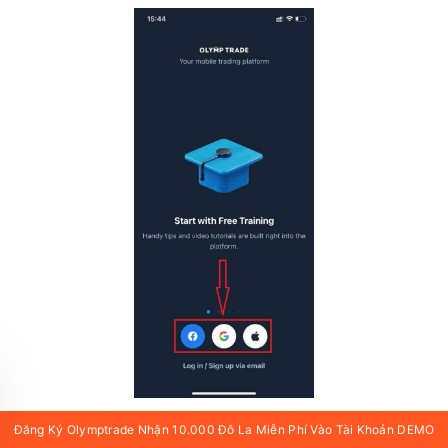
Đăng Ký Olymptrade Nhận 10.000 Đô La Miễn Phí Vào Tài Khoản DEMO