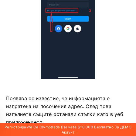
Появява се известие, че информацията е
изпратена на посочения адрес. След това
изпълнете същите останали стъпки като в уеб
приложението
Регистрирайте Се Olymptrade Вземете $10 000 Безплатно За ДЕМО
Акаунт