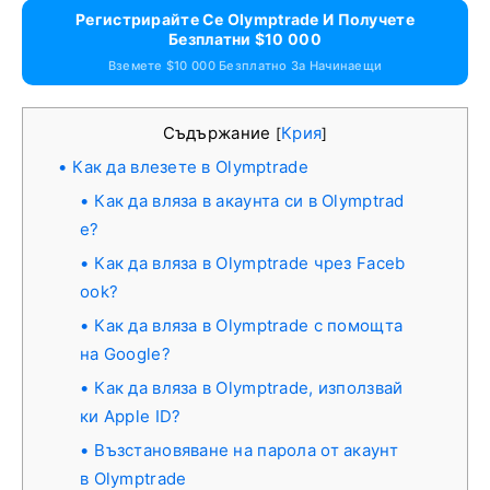
Регистрирайте Се Olymptrade И Получете
Безплатни $10 000
Вземете $10 000 Безплатно За Начинаещи
Съдържание
Крия
[
]
Как да влезете в Olymptrade
Как да вляза в акаунта си в Olymptrad
e?
Как да вляза в Olymptrade чрез Faceb
ook?
Как да вляза в Olymptrade с помощта
на Google?
Как да вляза в Olymptrade, използвай
ки Apple ID?
Възстановяване на парола от акаунт
в Olymptrade