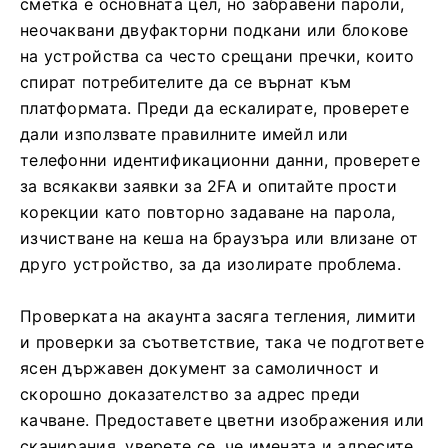
сметка е основната цел, но забравени пароли,
неочаквани двуфакторни подкани или блокове
на устройства са често срещани пречки, които
спират потребителите да се върнат към
платформата. Преди да ескалирате, проверете
дали използвате правилните имейл или
телефонни идентификационни данни, проверете
за всякакви заявки за 2FA и опитайте прости
корекции като повторно задаване на парола,
изчистване на кеша на браузъра или влизане от
друго устройство, за да изолирате проблема.
Проверката на акаунта засяга тегления, лимити
и проверки за съответствие, така че подгответе
ясен държавен документ за самоличност и
скорошно доказателство за адрес преди
качване. Предоставете цветни изображения или
сканирания, уверете се, че имената и адресите