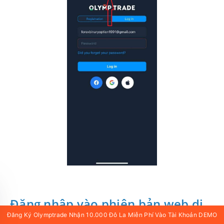
Đăng nhập vào phiên bản web di
Đăng Ký Olymptrade Nhận 10.000 Đô La Miễn Phí Vào Tài Khoản DEMO
động của Olymptrade