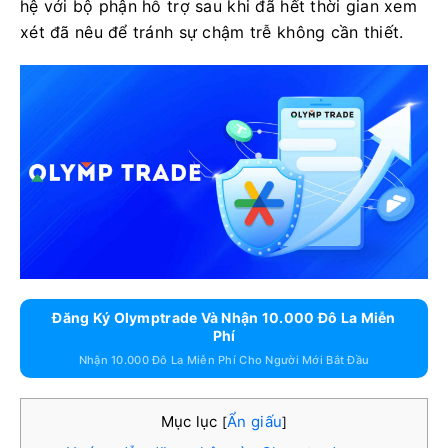
hệ với bộ phận hỗ trợ sau khi đã hết thời gian xem
xét đã nêu để tránh sự chậm trễ không cần thiết.
Đăng Ký Olymptrade Và Nhận 10.000 Đô La Miễn
Phí
Nhận 10.000 Đô La Miễn Phí Cho Người Mới Bắt Đầu
Mục lục
Ẩn giấu
[
]