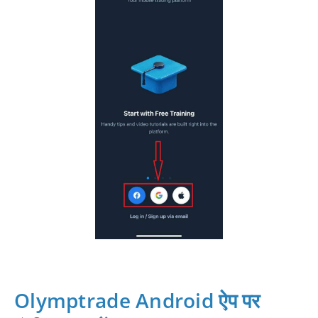
Olymptrade Android ऐप पर