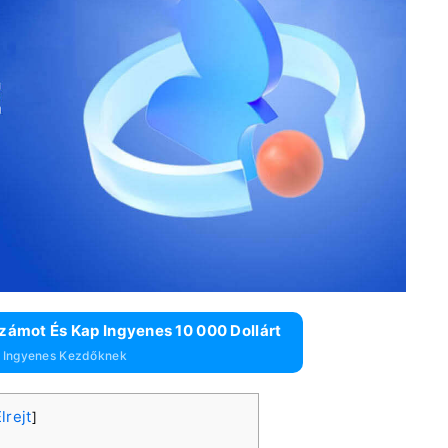
zámot És Kap Ingyenes 10 000 Dollárt
r Ingyenes Kezdőknek
lrejt
]