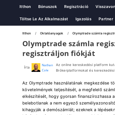
Itthon
Bónuszok
Regisztráció
Visszavo
Töltse Le Az Alkalmazást
Igazolás
Partner
Itthon
Oktatóanyagok
Olymptrade számla regisztrá
Olymptrade számla regisz
regisztráljon fiókját
Az online kereskedési platform kut
Nathan
Írta
Cole
Brókerplatformokat és kereskedési
Az Olymptrade használatának megkezdése többe
követelmények teljesítését, a megfelelő számla
elkészítését, hogy gyorsan finanszírozhassa a
belebotlanak a nem egyező személyazonosít
kihagyják a demószámlát; ezeknek a lépésekn