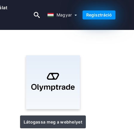
álat
Magyar
Magyar
Regisztráció
Látogassa meg a webhelyet