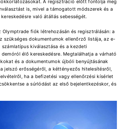
ókkorlátozásokat. A regisztráció előtt fontolja meg
mválasztást is, mivel a támogatott módszerek és a
ő kereskedésre való átállás sebességét.
 Olymptrade fiók létrehozásán és regisztrálásán: a
z szükséges dokumentumok ellenőrző listája, az e-
 számlatípus kiválasztása és a kezdeti
n demóról élő kereskedésre. Megtalálhatja a várható
i okokat és a dokumentumok újbóli benyújtásának
a jelszó erősségéről, a kéttényezős hitelesítésről,
lvételről, ha a befizetési vagy ellenőrzési kísérlet
csökkentse a súrlódást az első bejelentkezéskor, és