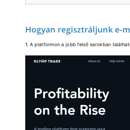
Hogyan regisztráljunk e-m
1. A platformon a jobb felső sarokban találha