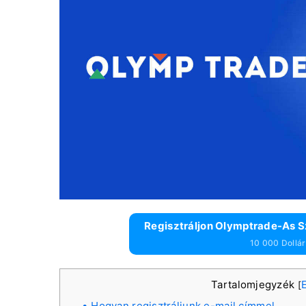
Regisztráljon Olymptrade-As S
10 000 Dollá
Tartalomjegyzék
E
[
Hogyan regisztráljunk e-mail címmel