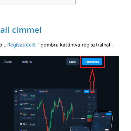
ail címmel
tó „
Regisztráció
” gombra kattintva regisztrálhat .