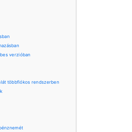
ásban
lmazásban
ebes verzióban
lát többfiókos rendszerben
k
 pénznemét