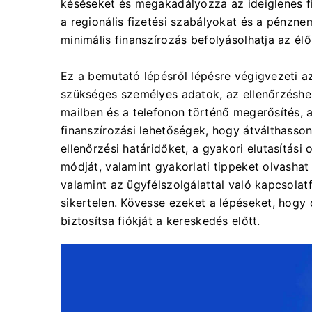
késéseket és megakadályozza az ideiglenes fi
a regionális fizetési szabályokat és a pénzne
minimális finanszírozás befolyásolhatja az él
Ez a bemutató lépésről lépésre végigvezeti az
szükséges személyes adatok, az ellenőrzéshe
mailben és a telefonon történő megerősítés, a
finanszírozási lehetőségek, hogy átválthasso
ellenőrzési határidőket, a gyakori elutasítás
módját, valamint gyakorlati tippeket olvashat 
valamint az ügyfélszolgálattal való kapcsolatfe
sikertelen. Kövesse ezeket a lépéseket, hogy 
biztosítsa fiókját a kereskedés előtt.