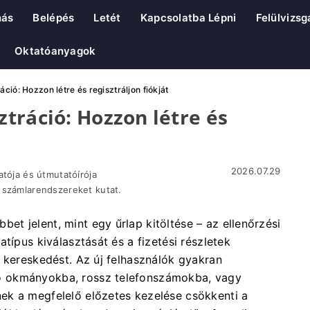
nás
Belépés
Letét
Kapcsolatba Lépni
Felülvizsg
Oktatóanyagok
ció: Hozzon létre és regisztráljon fiókját
tráció: Hozzon létre és
2026.07.29
atója és útmutatóírója
 számlarendszereket kutat.
t jelent, mint egy űrlap kitöltése – az ellenőrzési
típus kiválasztását és a fizetési részletek
 kereskedést. Az új felhasználók gyakran
ó okmányokba, rossz telefonszámokba, vagy
ek a megfelelő előzetes kezelése csökkenti a