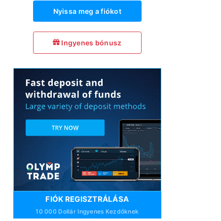
Nyissa meg a fiókot
Ingyenes bónusz
FIÓK REGISZTRÁLÁSA
10 000 Dollár Ingyenes Kezdőknek