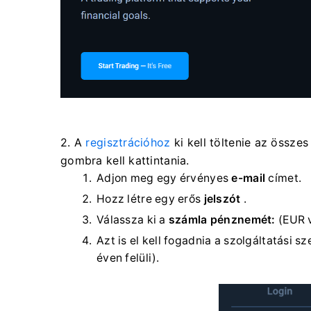
2. A
regisztrációhoz
ki kell töltenie az össze
gombra kell kattintania.
Adjon meg egy érvényes
e-mail
címet.
Hozz létre egy erős
jelszót
.
Válassza ki a
számla pénznemét:
(EUR 
Azt is el kell fogadnia a szolgáltatási s
éven felüli).