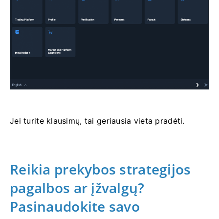
Jei turite klausimų, tai geriausia vieta pradėti.
Reikia prekybos strategijos
pagalbos ar įžvalgų?
Pasinaudokite savo