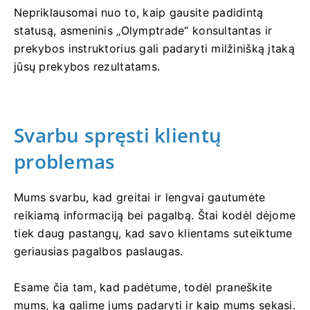
Nepriklausomai nuo to, kaip gausite padidintą
statusą, asmeninis „Olymptrade“ konsultantas ir
prekybos instruktorius gali padaryti milžinišką įtaką
jūsų prekybos rezultatams.
Svarbu spręsti klientų
problemas
Mums svarbu, kad greitai ir lengvai gautumėte
reikiamą informaciją bei pagalbą. Štai kodėl dėjome
tiek daug pastangų, kad savo klientams suteiktume
geriausias pagalbos paslaugas.
Esame čia tam, kad padėtume, todėl praneškite
mums, ką galime jums padaryti ir kaip mums sekasi.