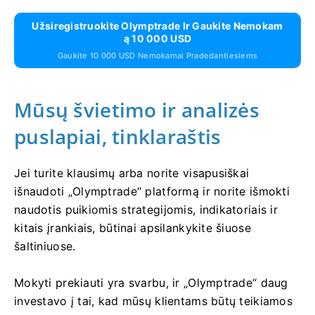
Užsiregistruokite Olymptrade Ir Gaukite Nemokam
Ą 10 000 USD
Gaukite 10 000 USD Nemokamai Pradedantiesiems
Mūsų švietimo ir analizės
puslapiai, tinklaraštis
Jei turite klausimų arba norite visapusiškai
išnaudoti „Olymptrade“ platformą ir norite išmokti
naudotis puikiomis strategijomis, indikatoriais ir
kitais įrankiais, būtinai apsilankykite šiuose
šaltiniuose.
Mokyti prekiauti yra svarbu, ir „Olymptrade“ daug
investavo į tai, kad mūsų klientams būtų teikiamos