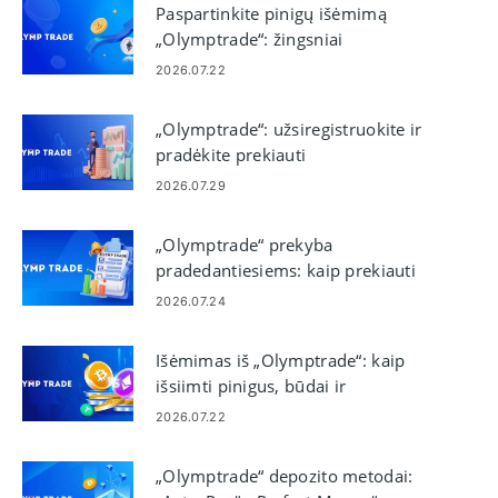
Paspartinkite pinigų išėmimą
„Olymptrade“: žingsniai
greitesniam išmokėjimui
2026.07.22
„Olymptrade“: užsiregistruokite ir
pradėkite prekiauti
demonstracinėje sąskaitoje
2026.07.29
„Olymptrade“ prekyba
pradedantiesiems: kaip prekiauti
2026.07.24
Išėmimas iš „Olymptrade“: kaip
išsiimti pinigus, būdai ir
apdorojimas
2026.07.22
„Olymptrade“ depozito metodai: