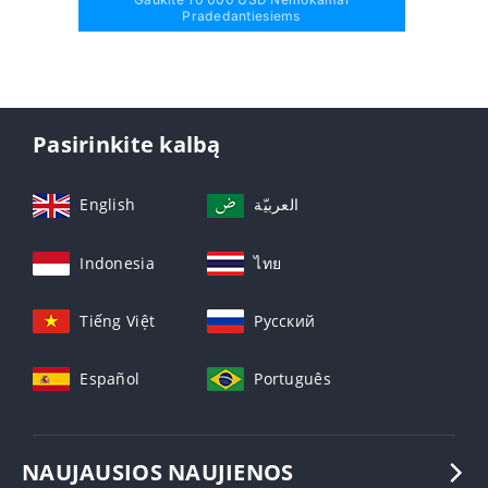
Pradedantiesiems
Pasirinkite kalbą
English
العربيّة
Indonesia
ไทย
Tiếng Việt
Русский
Español
Português
NAUJAUSIOS NAUJIENOS