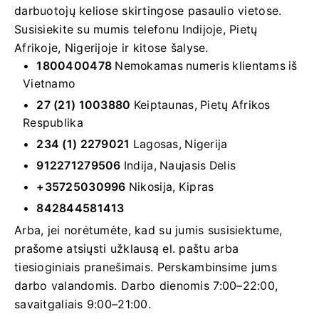
darbuotojų keliose skirtingose ​​pasaulio vietose.
Susisiekite su mumis telefonu Indijoje, Pietų
Afrikoje, Nigerijoje ir kitose šalyse.
1800400478
Nemokamas numeris klientams iš
Vietnamo
27 (21) 1003880
Keiptaunas, Pietų Afrikos
Respublika
234 (1) 2279021
Lagosas, Nigerija
912271279506
Indija, Naujasis Delis
+35725030996
Nikosija, Kipras
842844581413
Arba, jei norėtumėte, kad su jumis susisiektume,
prašome atsiųsti užklausą el. paštu arba
tiesioginiais pranešimais. Perskambinsime jums
darbo valandomis. Darbo dienomis 7:00–22:00,
savaitgaliais 9:00–21:00.