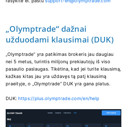
rašykite el. paštu
support-en@olymptrade.com
„Olymptrade“ dažnai
užduodami klausimai (DUK)
„Olymptrade“ yra patikimas brokeris jau daugiau
nei 5 metus, turintis milijonų prekiautojų iš viso
pasaulio paslaugas. Tikėtina, kad jei turite klausimą,
kažkas kitas jau yra uždavęs tą patį klausimą
praeityje, o „Olymptrade“ DUK yra gana platus.
DUK:
https://plus.olymptrade.com/en/help