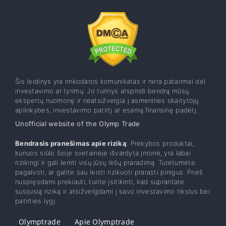
Šis leidinys yra rinkodaros komunikatas ir nėra patarimai dėl
investavimo ar tyrimų. Jo turinys atspindi bendrą mūsų
ekspertų nuomonę ir neatsižvelgia į asmenines skaitytojų
aplinkybes, investavimo patirtį ar esamą finansinę padėtį.
Unofficial website of the Olymp Trade
Bendrasis pranešimas apie riziką
: Prekybos produktai,
kuriuos siūlo šioje svetainėje išvardyta įmonė, yra labai
rizikingi ir gali lemti visų jūsų lėšų praradimą. Turėtumėte
pagalvoti, ar galite sau leisti rizikuoti prarasti pinigus. Prieš
nuspręsdami prekiauti, turite įsitikinti, kad suprantate
susijusią riziką ir atsižvelgdami į savo investavimo tikslus bei
patirties lygį.
Olymptrade
Apie Olymptrade