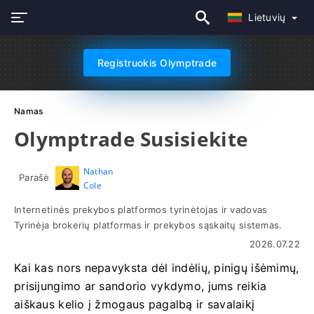
Lietuvių
Registruokis Olymptrade
Namas
Olymptrade Susisiekite
Nathan
Parašė
Cole
Internetinės prekybos platformos tyrinėtojas ir vadovas
Tyrinėja brokerių platformas ir prekybos sąskaitų sistemas.
2026.07.22
Kai kas nors nepavyksta dėl indėlių, pinigų išėmimų,
prisijungimo ar sandorio vykdymo, jums reikia
aiškaus kelio į žmogaus pagalbą ir savalaikį