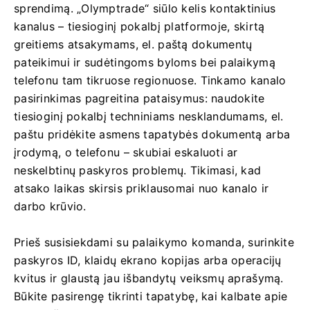
sprendimą. „Olymptrade“ siūlo kelis kontaktinius
kanalus – tiesioginį pokalbį platformoje, skirtą
greitiems atsakymams, el. paštą dokumentų
pateikimui ir sudėtingoms byloms bei palaikymą
telefonu tam tikruose regionuose. Tinkamo kanalo
pasirinkimas pagreitina pataisymus: naudokite
tiesioginį pokalbį techniniams nesklandumams, el.
paštu pridėkite asmens tapatybės dokumentą arba
įrodymą, o telefonu – skubiai eskaluoti ar
neskelbtinų paskyros problemų. Tikimasi, kad
atsako laikas skirsis priklausomai nuo kanalo ir
darbo krūvio.
Prieš susisiekdami su palaikymo komanda, surinkite
paskyros ID, klaidų ekrano kopijas arba operacijų
kvitus ir glaustą jau išbandytų veiksmų aprašymą.
Būkite pasirengę tikrinti tapatybę, kai kalbate apie