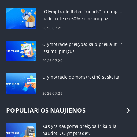
„Olymptrade Refer Friends“ premija –
uždirbkite iki 60% komisinių už
rekomendacijas
2026.07.29
Olymptrade prekyba: kaip prekiauti ir
išsiimti pinigus
2026.07.29
Olymptrade demonstracinė sąskaita
2026.07.29
POPULIARIOS NAUJIENOS
Kas yra saugoma prekyba ir kaip ją
naudoti „Olymptrade“.