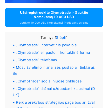
Užsiregistruokite Olymptrade Ir Gaukite
Nemokamą 10 000 USD
Gaukite 10 000 USD Nemokamai Pradedantiesiems
Turinys
Slėpti
[
]
„Olymptrade“ internetinis pokalbis
„Olymptrade“ el. pašto ir kontaktinė forma
„Olymptrade“ telefonas
Mūsų švietimo ir analizės puslapiai, tinklaraš
tis
„OlympTrade“ socialiniuose tinkluose
„Olymptrade“ dažnai užduodami klausimai (D
UK)
Reikia prekybos strategijos pagalbos ar įžval