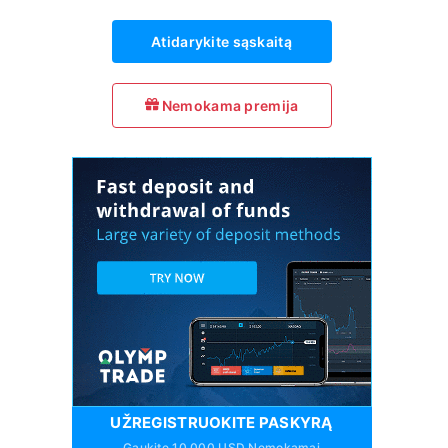
Atidarykite sąskaitą
Nemokama premija
UŽREGISTRUOKITE PASKYRĄ
Gaukite 10 000 USD Nemokamai