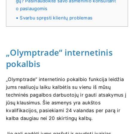
gų? Pasinaudokite savo asmeninio konsultant
o paslaugomis
Svarbu spręsti klientų problemas
„Olymptrade“ internetinis
pokalbis
„Olymptrade“ internetinio pokalbio funkcija leidžia
jums realiuoju laiku kalbėtis su vienu iš mūsų
techninės pagalbos darbuotojų ir gauti atsakymus į
jūsų klausimus. Šie asmenys yra aukštos
kvalifikacijos, pasiekiami 24 valandas per parą ir
kalba daugiau nei 20 skirtingų kalbų.
Jie gali padėti jums naršyti ir naudoti įvairias