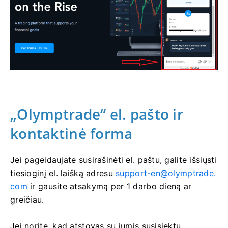
„Olymptrade“ el. pašto ir
kontaktinė forma
Jei pageidaujate susirašinėti el. paštu, galite išsiųsti
tiesioginį el. laišką adresu
support-en@olymptrade.
com
ir gausite atsakymą per 1 darbo dieną ar
greičiau.
Jei norite, kad atstovas su jumis susisiektų