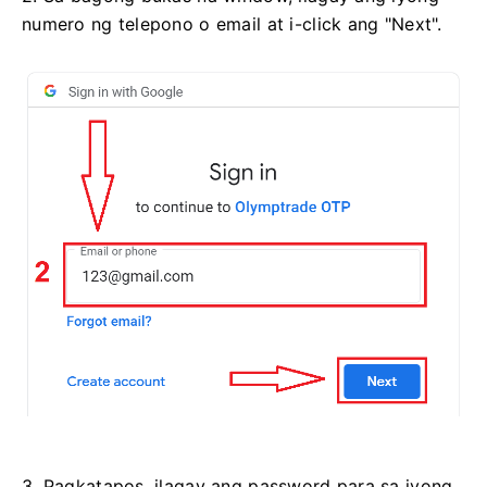
numero ng telepono o email at i-click ang "Next".
3. Pagkatapos, ilagay ang password para sa iyong