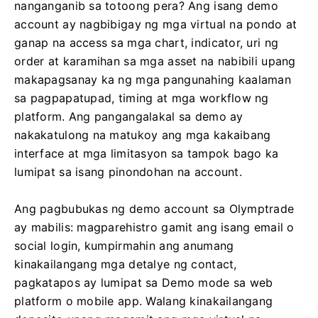
nanganganib sa totoong pera? Ang isang demo
account ay nagbibigay ng mga virtual na pondo at
ganap na access sa mga chart, indicator, uri ng
order at karamihan sa mga asset na nabibili upang
makapagsanay ka ng mga pangunahing kaalaman
sa pagpapatupad, timing at mga workflow ng
platform. Ang pangangalakal sa demo ay
nakakatulong na matukoy ang mga kakaibang
interface at mga limitasyon sa tampok bago ka
lumipat sa isang pinondohan na account.
Ang pagbubukas ng demo account sa Olymptrade
ay mabilis: magparehistro gamit ang isang email o
social login, kumpirmahin ang anumang
kinakailangang mga detalye ng contact,
pagkatapos ay lumipat sa Demo mode sa web
platform o mobile app. Walang kinakailangang