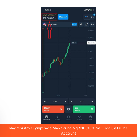
Magrehistro Olymptrade Makakuha Ng $10,000 Na Libre Sa DEMO
Account