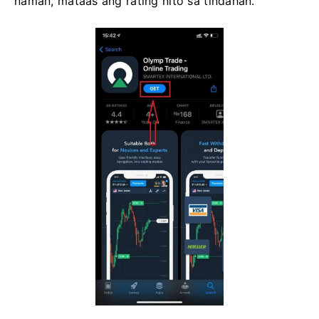
naman, mataas ang rating nito sa tindahan.