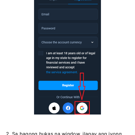
2. Sa bagong bukas na window, ilagay ang iyong