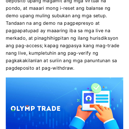
deposito upang magamit ang mga virtual na
pondo, at maaari mong i-reset ang balanse ng
demo upang muling subukan ang mga setup.
Tandaan na ang demo na pagpepresyo at
pagpapatupad ay maaaring iba sa mga live na
merkado, at pinaghihigpitan ng ilang hurisdiksyon
ang pag-access; kapag nagpasya kang mag-trade
nang live, kumpletuhin ang pag-verify ng
pagkakakilanlan at suriin ang mga panuntunan sa
pagdeposito at pag-withdraw.