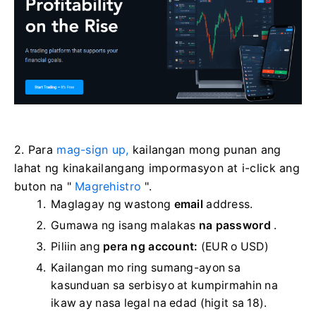
2. Para
mag-sign up,
kailangan mong punan ang
lahat ng kinakailangang impormasyon at i-click ang
buton na "
Magrehistro
".
Maglagay ng wastong
email
address.
Gumawa ng isang malakas
na password
.
Piliin ang
pera ng account:
(EUR o USD)
Kailangan mo ring sumang-ayon sa
kasunduan sa serbisyo at kumpirmahin na
ikaw ay nasa legal na edad (higit sa 18).