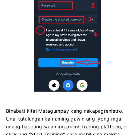
Binabati kita! Matagumpay kang nakapagrehistro.
Una, tutulungan ka naming gawin ang iyong mga
unang hakbang sa aming online trading platform, i-
click ang "Start Training" para mabilis na makita