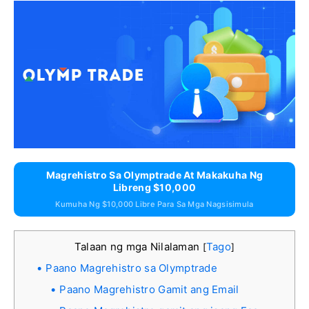
Magrehistro Sa Olymptrade At Makakuha Ng
Libreng $10,000
Kumuha Ng $10,000 Libre Para Sa Mga Nagsisimula
Talaan ng mga Nilalaman
Tago
[
]
Paano Magrehistro sa Olymptrade
Paano Magrehistro Gamit ang Email