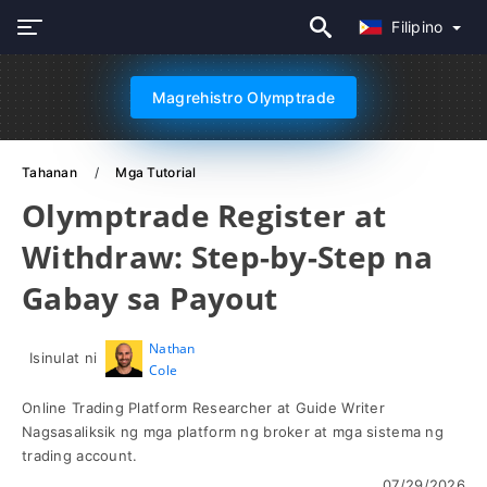
Filipino
Magrehistro Olymptrade
Tahanan
Mga Tutorial
Olymptrade Register at
Withdraw: Step-by-Step na
Gabay sa Payout
Nathan
Isinulat ni
Cole
Online Trading Platform Researcher at Guide Writer
Nagsasaliksik ng mga platform ng broker at mga sistema ng
trading account.
07/29/2026