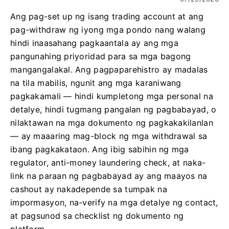
Ang pag-set up ng isang trading account at ang
pag-withdraw ng iyong mga pondo nang walang
hindi inaasahang pagkaantala ay ang mga
pangunahing priyoridad para sa mga bagong
mangangalakal. Ang pagpaparehistro ay madalas
na tila mabilis, ngunit ang mga karaniwang
pagkakamali — hindi kumpletong mga personal na
detalye, hindi tugmang pangalan ng pagbabayad, o
nilaktawan na mga dokumento ng pagkakakilanlan
— ay maaaring mag-block ng mga withdrawal sa
ibang pagkakataon. Ang ibig sabihin ng mga
regulator, anti-money laundering check, at naka-
link na paraan ng pagbabayad ay ang maayos na
cashout ay nakadepende sa tumpak na
impormasyon, na-verify na mga detalye ng contact,
at pagsunod sa checklist ng dokumento ng