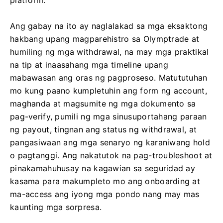
platform.
Ang gabay na ito ay naglalakad sa mga eksaktong
hakbang upang magparehistro sa Olymptrade at
humiling ng mga withdrawal, na may mga praktikal
na tip at inaasahang mga timeline upang
mabawasan ang oras ng pagproseso. Matututuhan
mo kung paano kumpletuhin ang form ng account,
maghanda at magsumite ng mga dokumento sa
pag-verify, pumili ng mga sinusuportahang paraan
ng payout, tingnan ang status ng withdrawal, at
pangasiwaan ang mga senaryo ng karaniwang hold
o pagtanggi. Ang nakatutok na pag-troubleshoot at
pinakamahuhusay na kagawian sa seguridad ay
kasama para makumpleto mo ang onboarding at
ma-access ang iyong mga pondo nang may mas
kaunting mga sorpresa.