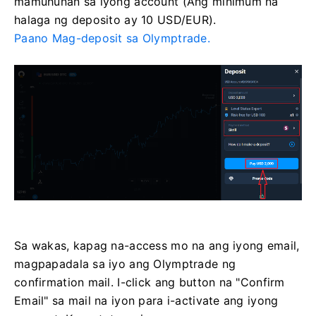
mamuhunan sa iyong account (Ang minimum na
halaga ng deposito ay 10 USD/EUR).
Paano Mag-deposit sa Olymptrade.
Sa wakas, kapag na-access mo na ang iyong email,
magpapadala sa iyo ang Olymptrade ng
confirmation mail. I-click ang button na "Confirm
Email" sa mail na iyon para i-activate ang iyong