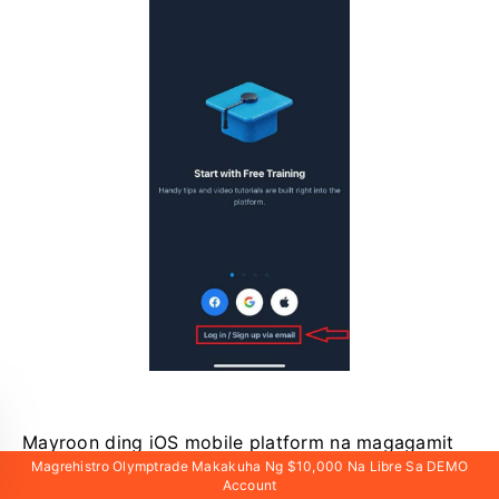
Mayroon ding iOS mobile platform na magagamit
Magrehistro Olymptrade Makakuha Ng $10,000 Na Libre Sa DEMO
para sa iyo.
Account