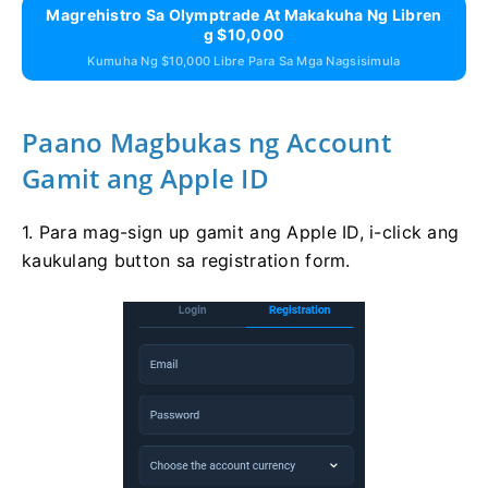
Magrehistro Sa Olymptrade At Makakuha Ng Libren
G $10,000
Kumuha Ng $10,000 Libre Para Sa Mga Nagsisimula
Paano Magbukas ng Account
Gamit ang Apple ID
1. Para mag-sign up gamit ang Apple ID, i-click ang
kaukulang button sa registration form.