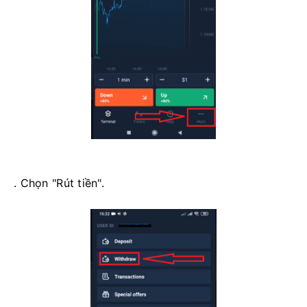
. Chọn "Rút tiền".