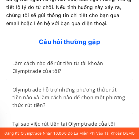
tiết lộ lý do từ chối. Nếu tình huống này xảy ra,
chúng tôi sẽ gửi thông tin chi tiết cho bạn qua
email hoặc liên hệ với bạn qua điện thoại.
Câu hỏi thường gặp
Làm cách nào để rút tiền từ tài khoản
Olymptrade của tôi?
Olymptrade hỗ trợ những phương thức rút
tiền nào và làm cách nào để chọn một phương
thức rút tiền?
Tại sao việc rút tiền tại Olymptrade của tôi
đang chờ xử lý hoặc bị trì hoãn?
Đăng Ký Olymptrade Nhận 10.000 Đô La Miễn Phí Vào Tài Khoản DEMO