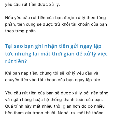
yêu cầu rút tiền được xử lý.
Nếu yêu cầu rút tiền của bạn được xử lý theo từng
phần, tiền cũng sẽ được trừ khỏi tài khoản của bạn
theo từng phần.
Tại sao bạn ghi nhận tiền gửi ngay lập
tức nhưng lại mất thời gian để xử lý việc
rút tiền?
Khi bạn nạp tiền, chúng tôi sẽ xử lý yêu cầu và
chuyển tiền vào tài khoản của bạn ngay lập tức.
Yêu cầu rút tiền của bạn sẽ được xử lý bởi nền tảng
và ngân hàng hoặc hệ thống thanh toán của bạn.
Quá trình này mất nhiều thời gian hơn do có nhiều
bên tham gia trong chuỗi. Ngoài ra, mỗi hệ thống