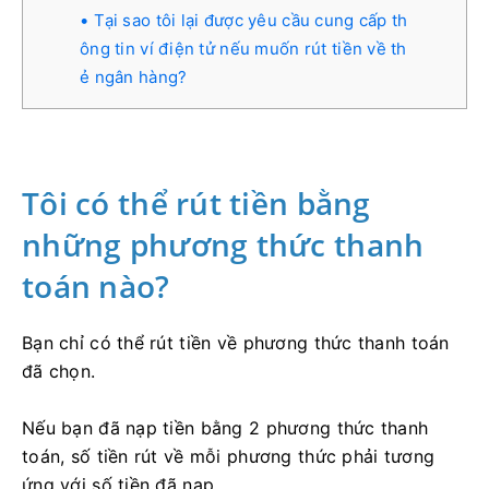
Tại sao tôi lại được yêu cầu cung cấp th
ông tin ví điện tử nếu muốn rút tiền về th
ẻ ngân hàng?
Tôi có thể rút tiền bằng
những phương thức thanh
toán nào?
Bạn chỉ có thể rút tiền về phương thức thanh toán
đã chọn.
Nếu bạn đã nạp tiền bằng 2 phương thức thanh
toán, số tiền rút về mỗi phương thức phải tương
ứng với số tiền đã nạp.