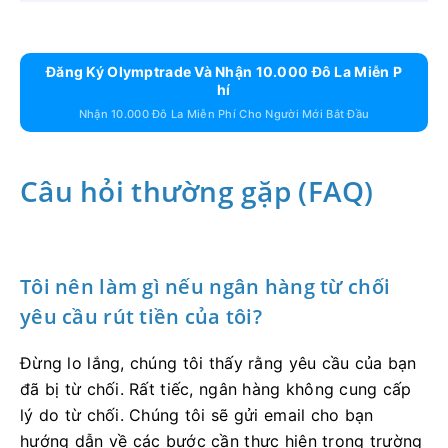
Đăng Ký Olymptrade Và Nhận 10.000 Đô La Miễn P
Hí
Nhận 10.000 Đô La Miễn Phí Cho Người Mới Bắt Đầu
Câu hỏi thường gặp (FAQ)
Tôi nên làm gì nếu ngân hàng từ chối
yêu cầu rút tiền của tôi?
Đừng lo lắng, chúng tôi thấy rằng yêu cầu của bạn
đã bị từ chối. Rất tiếc, ngân hàng không cung cấp
lý do từ chối. Chúng tôi sẽ gửi email cho bạn
hướng dẫn về các bước cần thực hiện trong trường