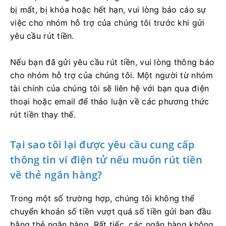
bị mất, bị khóa hoặc hết hạn, vui lòng báo cáo sự
việc cho nhóm hỗ trợ của chúng tôi trước khi gửi
yêu cầu rút tiền.
Nếu bạn đã gửi yêu cầu rút tiền, vui lòng thông báo
cho nhóm hỗ trợ của chúng tôi. Một người từ nhóm
tài chính của chúng tôi sẽ liên hệ với bạn qua điện
thoại hoặc email để thảo luận về các phương thức
rút tiền thay thế.
Tại sao tôi lại được yêu cầu cung cấp
thông tin ví điện tử nếu muốn rút tiền
về thẻ ngân hàng?
Trong một số trường hợp, chúng tôi không thể
chuyển khoản số tiền vượt quá số tiền gửi ban đầu
bằng thẻ ngân hàng. Rất tiếc, các ngân hàng không