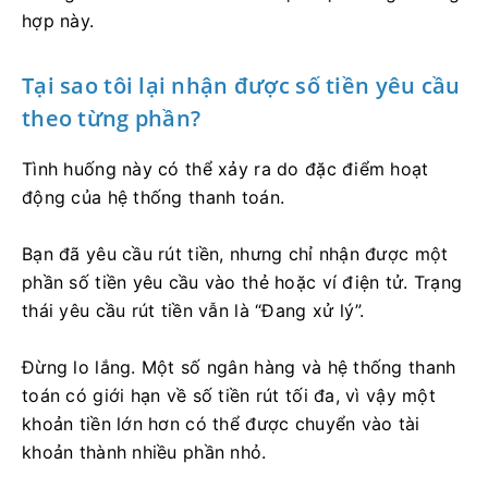
hợp này.
Tại sao tôi lại nhận được số tiền yêu cầu
theo từng phần?
Tình huống này có thể xảy ra do đặc điểm hoạt
động của hệ thống thanh toán.
Bạn đã yêu cầu rút tiền, nhưng chỉ nhận được một
phần số tiền yêu cầu vào thẻ hoặc ví điện tử. Trạng
thái yêu cầu rút tiền vẫn là “Đang xử lý”.
Đừng lo lắng. Một số ngân hàng và hệ thống thanh
toán có giới hạn về số tiền rút tối đa, vì vậy một
khoản tiền lớn hơn có thể được chuyển vào tài
khoản thành nhiều phần nhỏ.