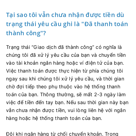
Tại sao tôi vẫn chưa nhận được tiền dù
trạng thái yêu cầu ghi là "Đã thanh toán
thành công"?
Trạng thái “Giao dịch đã thành công” có nghĩa là
chúng tôi đã xử lý yêu cầu của bạn và chuyển tiền
vào tài khoản ngân hàng hoặc ví điện tử của bạn.
Việc thanh toán được thực hiện từ phía chúng tôi
ngay sau khi chúng tôi xử lý yêu cầu, và thời gian
chờ đợi tiếp theo phụ thuộc vào hệ thống thanh
toán của bạn. Thông thường, sẽ mất 2-3 ngày làm
việc để tiền đến tay bạn. Nếu sau thời gian này bạn
vẫn chưa nhận được tiền, vui lòng liên hệ với ngân
hàng hoặc hệ thống thanh toán của bạn.
Đôi khi ngân hàng từ chối chuyển khoản. Trong