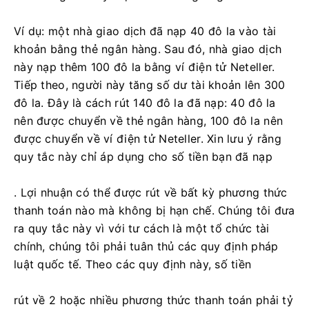
Ví dụ: một nhà giao dịch đã nạp 40 đô la vào tài
khoản bằng thẻ ngân hàng. Sau đó, nhà giao dịch
này nạp thêm 100 đô la bằng ví điện tử Neteller.
Tiếp theo, người này tăng số dư tài khoản lên 300
đô la. Đây là cách rút 140 đô la đã nạp: 40 đô la
nên được chuyển về thẻ ngân hàng, 100 đô la nên
được chuyển về ví điện tử Neteller. Xin lưu ý rằng
quy tắc này chỉ áp dụng cho số tiền bạn đã nạp
. Lợi nhuận có thể được rút về bất kỳ phương thức
thanh toán nào mà không bị hạn chế. Chúng tôi đưa
ra quy tắc này vì với tư cách là một tổ chức tài
chính, chúng tôi phải tuân thủ các quy định pháp
luật quốc tế. Theo các quy định này, số tiền
rút về 2 hoặc nhiều phương thức thanh toán phải tỷ