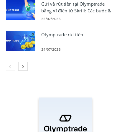
Gửi và rút tiền tại Olymptrade
bằng Ví điện tử Skrill: Các bước &
giới hạn
22/07/2026
Olymptrade rút tiền
24/07/2026