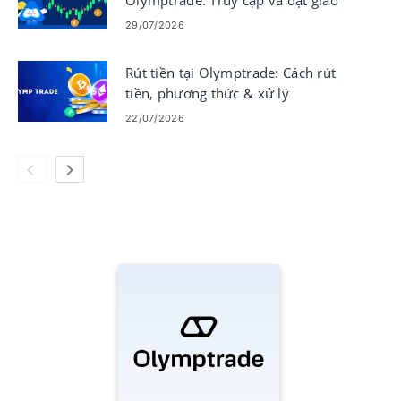
Olymptrade: Truy cập và đặt giao
dịch an toàn
29/07/2026
Rút tiền tại Olymptrade: Cách rút
tiền, phương thức & xử lý
22/07/2026