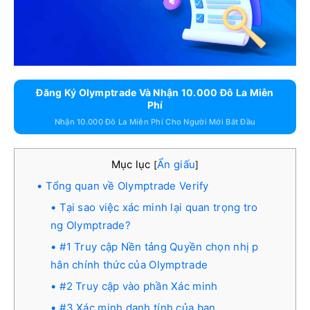
Đăng Ký Olymptrade Và Nhận 10.000 Đô La Miễn
Phí
Nhận 10.000 Đô La Miễn Phí Cho Người Mới Bắt Đầu
Mục lục
Ẩn giấu
[
]
Tổng quan về Olymptrade Verify
Tại sao việc xác minh lại quan trọng tro
ng Olymptrade?
#1 Truy cập Nền tảng Quyền chọn nhị p
hân chính thức của Olymptrade
#2 Truy cập vào phần Xác minh
#3 Xác minh danh tính của bạn