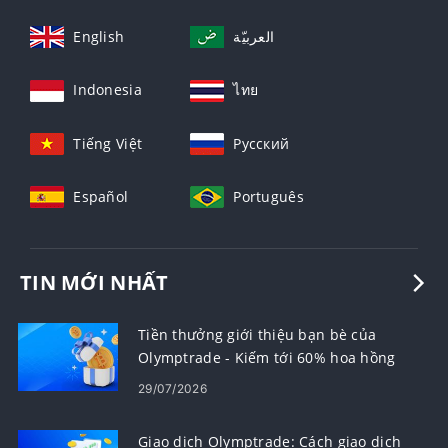
English
العربيّة
Indonesia
ไทย
Tiếng Việt
Русский
Español
Português
TIN MỚI NHẤT
Tiền thưởng giới thiệu bạn bè của
Olymptrade - Kiếm tới 60% hoa hồng
cho các lượt giới thiệu
29/07/2026
Giao dịch Olymptrade: Cách giao dịch